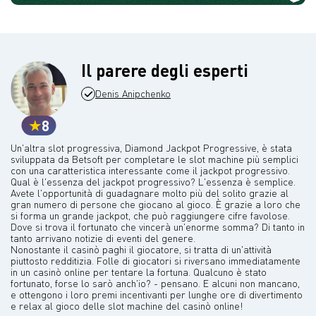
Il parere degli esperti
Denis Anipchenko
8
Un'altra slot progressiva, Diamond Jackpot Progressive, è stata
sviluppata da Betsoft per completare le slot machine più semplici
con una caratteristica interessante come il jackpot progressivo.
Qual è l'essenza del jackpot progressivo? L'essenza è semplice.
Avete l'opportunità di guadagnare molto più del solito grazie al
gran numero di persone che giocano al gioco. È grazie a loro che
si forma un grande jackpot, che può raggiungere cifre favolose.
Dove si trova il fortunato che vincerà un'enorme somma? Di tanto in
tanto arrivano notizie di eventi del genere.
Nonostante il casinò paghi il giocatore, si tratta di un'attività
piuttosto redditizia. Folle di giocatori si riversano immediatamente
in un casinò online per tentare la fortuna. Qualcuno è stato
fortunato, forse lo sarò anch'io? - pensano. E alcuni non mancano,
e ottengono i loro premi incentivanti per lunghe ore di divertimento
e relax al gioco delle slot machine del casinò online!