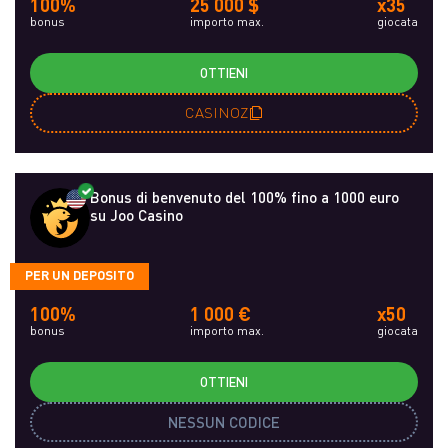
100%
25 000 $
x35
bonus
importo max.
giocata
OTTIENI
CASINOZ
Bonus di benvenuto del 100% fino a 1000 euro
su Joo Casino
PER UN DEPOSITO
100%
1 000 €
x50
bonus
importo max.
giocata
OTTIENI
NESSUN CODICE