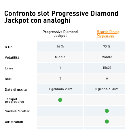
Confronto slot Progressive Diamond
Jackpot con analoghi
Progressive Diamond
Scarab Rising
Jackpot
Megaways
96 %
95 %
RTP
Middle
Middle
Volatilità
1
15625
Linee
3
6
Rulli
1 gennaio 2009
8 gennaio 2026
Data di uscita
Jackpot
progressivo
Simboli Scatter
Giri Gratuiti