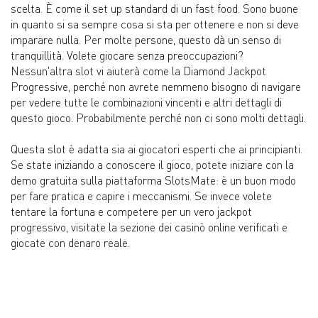
scelta. È come il set up standard di un fast food. Sono buone
in quanto si sa sempre cosa si sta per ottenere e non si deve
imparare nulla. Per molte persone, questo dà un senso di
tranquillità. Volete giocare senza preoccupazioni?
Nessun'altra slot vi aiuterà come la Diamond Jackpot
Progressive, perché non avrete nemmeno bisogno di navigare
per vedere tutte le combinazioni vincenti e altri dettagli di
questo gioco. Probabilmente perché non ci sono molti dettagli.
Questa slot è adatta sia ai giocatori esperti che ai principianti.
Se state iniziando a conoscere il gioco, potete iniziare con la
demo gratuita sulla piattaforma SlotsMate: è un buon modo
per fare pratica e capire i meccanismi. Se invece volete
tentare la fortuna e competere per un vero jackpot
progressivo, visitate la sezione dei casinò online verificati e
giocate con denaro reale.