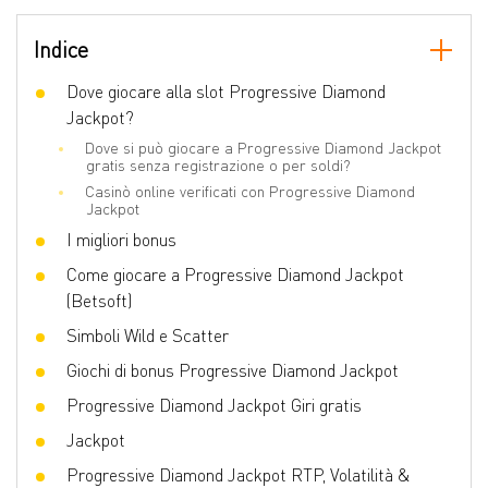
Numero di linee
1
Indice
Joker wild
No
Scatter
Dove giocare alla slot Progressive Diamond
No
Jackpot?
Doppio gioco
No
Dove si può giocare a Progressive Diamond Jackpot
Volatilità
Middle
gratis senza registrazione o per soldi?
Casinò online verificati con Progressive Diamond
Slot 3D
No
Jackpot
Respin
No
I migliori bonus
Giri gratis
No
Come giocare a Progressive Diamond Jackpot
(Betsoft)
Linea di puntata
0.02 - 3
Simboli Wild e Scatter
Giochi di bonus Progressive Diamond Jackpot
Progressive Diamond Jackpot Giri gratis
Jackpot
Progressive Diamond Jackpot RTP, Volatilità &