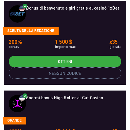
Bonus di benvenuto e giri gratis al casinò 1xBet
SCELTA DELLA REDAZIONE
200%
1 500 $
x35
bonus
importo max.
giocata
OTTIENI
NESSUN CODICE
Enormi bonus High Roller al Cat Casino
GRANDE