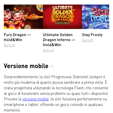
Fury Dragon —
Ultimate Golden
Stay Frosty
Hold&Win
Dragon Inferno —
Betsoft
Hold&Win
Betsoft
Betsoft
Versione mobile
Sorprendentemente, la slot Progressive Diamond Jackpot è
molto più moderna di quanto possa sembrare a prima vista. È
stata progettata utilizzando la tecnologia Flash, che consente
al gioco di funzionare senza problemi su quasi tutti i dispositivi.
Provate la
versione mobile
: la slot funziona perfettamente su
smartphone e tablet, offrendo un gioco comodo in qualsiasi
momento.