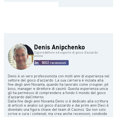
Denis Anipchenko
Caporedattore ed esperto di gioco d'azzardo
online
8002 recensioni
Denis è un vero professionista con molti anni di esperienza nel
settore del gioco d'azzardo. La sua carriera è iniziata alla
fine degli anni Novanta, quando ha lavorato come croupier, pit
boss, manager e direttore di casinò. Questa esperienza unica
gli ha permesso di comprendere a fondo il mondo del gioco
d'azzardo dall'interno.
Dalla fine degli anni Novanta Denis si è dedicato alla scrittura
di articoli e analisi sul gioco d'azzardo e dai primi anni Dieci è
diventato una figura chiave del team di Casinoz. Qui non solo
scrive e cura i contenuti, ma crea anche recensioni, condivide