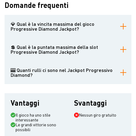
Domande frequenti
💎 Qual è la vincita massima del gioco
Progressive Diamond Jackpot?
1000x
💲 Qual è la puntata massima della slot
Progressive Diamond Jackpot?
1
🎰 Quanti rulli ci sono nel Jackpot Progressivo
Diamond?
1
Vantaggi
Svantaggi
Il gioco ha uno stile
Nessun giro gratuito
interessante
Le grandi vittorie sono
possibili