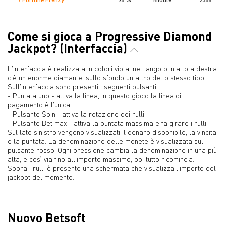
Come si gioca a Progressive Diamond
Jackpot? (Interfaccia)
L'interfaccia è realizzata in colori viola, nell'angolo in alto a destra
c'è un enorme diamante, sullo sfondo un altro dello stesso tipo.
Sull'interfaccia sono presenti i seguenti pulsanti.
- Puntata uno - attiva la linea, in questo gioco la linea di
pagamento è l'unica
- Pulsante Spin - attiva la rotazione dei rulli.
- Pulsante Bet max - attiva la puntata massima e fa girare i rulli.
Sul lato sinistro vengono visualizzati il denaro disponibile, la vincita
e la puntata. La denominazione delle monete è visualizzata sul
pulsante rosso. Ogni pressione cambia la denominazione in una più
alta, e così via fino all'importo massimo, poi tutto ricomincia.
Sopra i rulli è presente una schermata che visualizza l'importo del
jackpot del momento.
Nuovo Betsoft