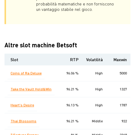
probabilità matematiche e non forniscono
un vantaggio stabile nel gioco.
Altre slot machine Betsoft
Slot
RTP
Volatilità
Maxwin
D
Coins of Ra Deluxe
96.06 %
High
5000
Take the Vault Hold&Win
96.21 %
High
1327
Heart's Desire
96.13 %
High
1787
Thai Blossoms
96.21 %
Middle
922
7 Fortune Frenzy
96 %
Middle
2368