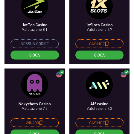
JetTon Casino
1xSlots Casino
Valutazione 8.1
Valutazione 7.7
NESSUN CODICE
CASINOZ
GIOCA
GIOCA
Nokycbets Casino
Alf casino
Valutazione 7.2
Valutazione 7.2
WIN200
CASINOZ
GIOCA
GIOCA