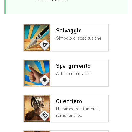
Selvaggio
Simbolo di sostituzione
Spargimento
Attiva i giri gratuiti
Guerriero
Un simbolo altamente
remunerativo