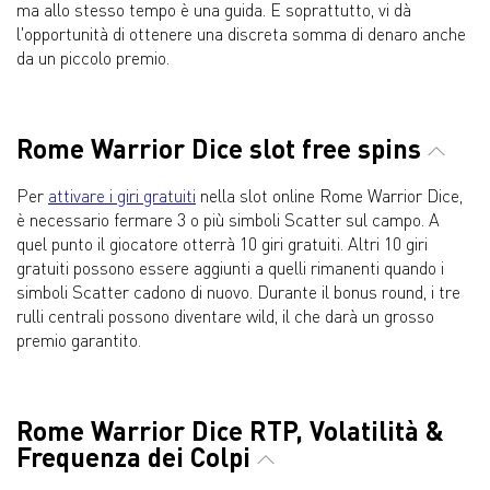
ma allo stesso tempo è una guida. E soprattutto, vi dà
l'opportunità di ottenere una discreta somma di denaro anche
da un piccolo premio.
Rome Warrior Dice slot free spins
Per
attivare i giri gratuiti
nella slot online Rome Warrior Dice,
è necessario fermare 3 o più simboli Scatter sul campo. A
quel punto il giocatore otterrà 10 giri gratuiti. Altri 10 giri
gratuiti possono essere aggiunti a quelli rimanenti quando i
simboli Scatter cadono di nuovo. Durante il bonus round, i tre
rulli centrali possono diventare wild, il che darà un grosso
premio garantito.
Rome Warrior Dice RTP, Volatilità &
Frequenza dei Colpi