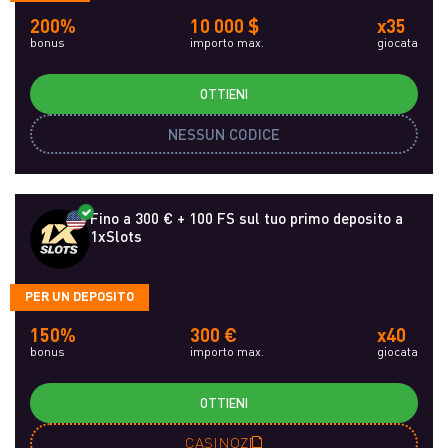
200%
10 000 $
x35
bonus
importo max.
giocata
OTTIENI
NESSUN CODICE
Fino a 300 € + 100 FS sul tuo primo deposito a
1xSlots
PER UN DEPOSITO
150%
300 €
x40
bonus
importo max.
giocata
OTTIENI
CASINOZ