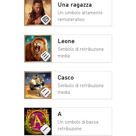
Una ragazza
Un simbolo altamente
remunerativo
Leone
Simbolo di retribuzione
media
Casco
Simbolo di retribuzione
media
A
Un simbolo di bassa
retribuzione