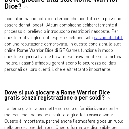
Dice?
I giocatori hanno notato da tempo che non tutti i siti possono
essere definiti onesti. Alcuni complicano deliberatamente il
processo di prelievo o introducono restrizioni nascoste. Per
questo motivo, gli utenti esperti scelgono solo
casinò affidabili
con una reputazione comprovata. In queste condizioni, la slot
online Rome Warrior Dice di BF Games funziona in modo
onesto e ogni risultato è basato esclusivamente sulla fortuna.
Inoltre, i casinò affidabili garantiscono la sicurezza dei dati
personali dei loro clienti, il che è altrettanto importante.
Dove si può giocare a Rome Warrior Dice
gratis senza registrazione o per soldi?
La demo gratuita permette non solo di familiarizzare con le
meccaniche, ma anche di valutare gli effetti visivi e sonori.
Questo è importante, perché anche l'atmosfera gioca un ruolo
nella percezione del gioco. Questo formato è disponibile per