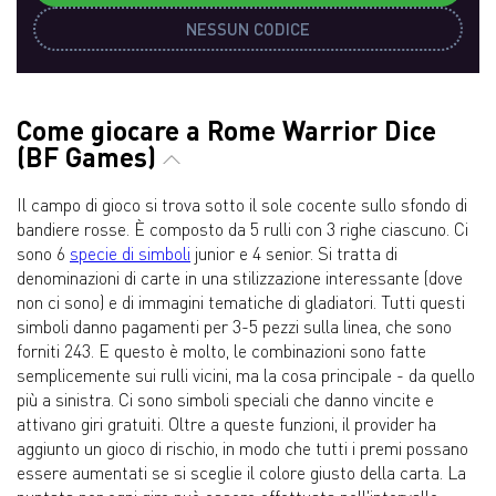
NESSUN CODICE
Come giocare a Rome Warrior Dice
(BF Games)
Il campo di gioco si trova sotto il sole cocente sullo sfondo di
bandiere rosse. È composto da 5 rulli con 3 righe ciascuno. Ci
sono 6
specie di simboli
junior e 4 senior. Si tratta di
denominazioni di carte in una stilizzazione interessante (dove
non ci sono) e di immagini tematiche di gladiatori. Tutti questi
simboli danno pagamenti per 3-5 pezzi sulla linea, che sono
forniti 243. E questo è molto, le combinazioni sono fatte
semplicemente sui rulli vicini, ma la cosa principale - da quello
più a sinistra. Ci sono simboli speciali che danno vincite e
attivano giri gratuiti. Oltre a queste funzioni, il provider ha
aggiunto un gioco di rischio, in modo che tutti i premi possano
essere aumentati se si sceglie il colore giusto della carta. La