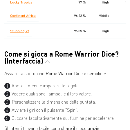
Lucky Tropics
97 %
High
31
Continent Africa
96.22 %
Middle
10
Stunning 27
96.05 %
High
1
Come si gioca a Rome Warrior Dice?
(Interfaccia)
Avviare la slot online Rome Warrior Dice è semplice:
Aprire il menu e imparare le regole.
Vedere quali sono i simboli e il loro valore.
Personalizzare la dimensione della puntata.
Avviare i giri con il pulsante "Spin".
Cliccare facoltativamente sul fulmine per accelerare.
Gli utenti trovano facile controllare il gioco grazie