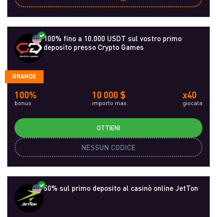
100% fino a 10.000 USDT sul vostro primo
deposito presso Crypto Games
GRANDE
100%
10 000 $
x40
bonus
importo max.
giocata
OTTIENI
NESSUN CODICE
50% sul primo deposito al casinò online JetTon