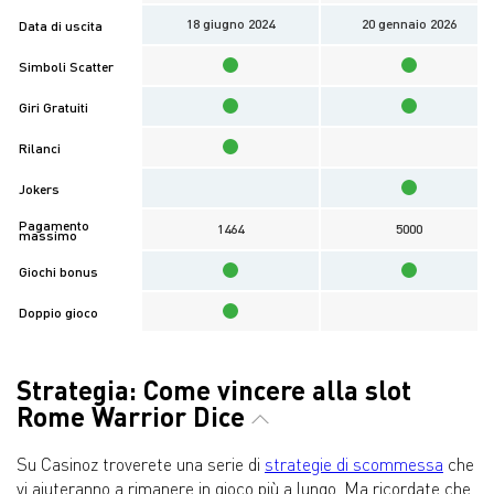
18 giugno 2024
20 gennaio 2026
Data di uscita
Simboli Scatter
Giri Gratuiti
Rilanci
Jokers
Pagamento
1464
5000
massimo
Giochi bonus
Doppio gioco
Strategia: Come vincere alla slot
Rome Warrior Dice
Su Casinoz troverete una serie di
strategie di scommessa
che
vi aiuteranno a rimanere in gioco più a lungo. Ma ricordate che