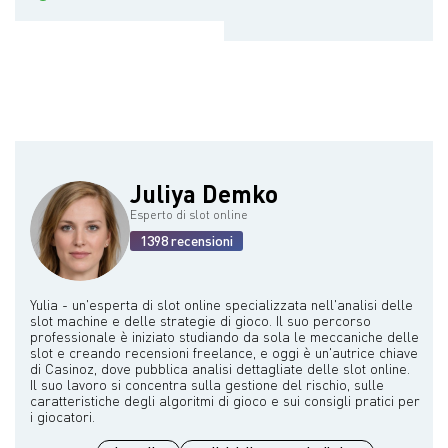
Juliya Demko
Esperto di slot online
1398 recensioni
Yulia - un'esperta di slot online specializzata nell'analisi delle
slot machine e delle strategie di gioco. Il suo percorso
professionale è iniziato studiando da sola le meccaniche delle
slot e creando recensioni freelance, e oggi è un'autrice chiave
di Casinoz, dove pubblica analisi dettagliate delle slot online.
Il suo lavoro si concentra sulla gestione del rischio, sulle
caratteristiche degli algoritmi di gioco e sui consigli pratici per