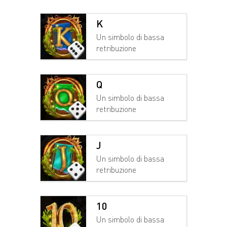
K
Un simbolo di bassa
retribuzione
Q
Un simbolo di bassa
retribuzione
J
Un simbolo di bassa
retribuzione
10
Un simbolo di bassa