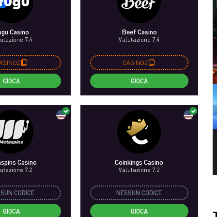
ugu Casino
Beef Casino
utazione 7.4
Valutazione 7.4
ASINOZ
CASINOZ
GIOCA
GIOCA
spins Casino
Coinkings Casino
utazione 7.2
Valutazione 7.2
SUN CODICE
NESSUN CODICE
GIOCA
GIOCA