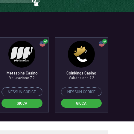
Metaspins Casino
Coinkings Casino
Valutazione 7.2
Valutazione 7.2
NESSUN CODICE
NESSUN CODICE
GIOCA
GIOCA