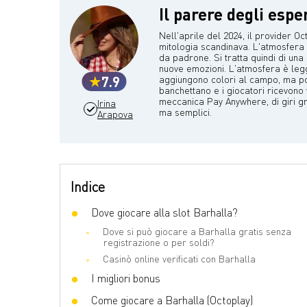
Il parere degli espe
Nell'aprile del 2024, il provider O
mitologia scandinava. L'atmosfera d
da padrone. Si tratta quindi di un
nuove emozioni. L'atmosfera è leg
7.9
aggiungono colori al campo, ma port
banchettano e i giocatori ricevono v
meccanica Pay Anywhere, di giri grat
Irina
ma semplici.
Arapova
Indice
Dove giocare alla slot Barhalla?
Dove si può giocare a Barhalla gratis senza
registrazione o per soldi?
Casinò online verificati con Barhalla
I migliori bonus
Come giocare a Barhalla (Octoplay)