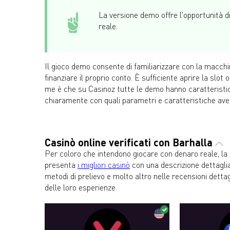
La versione demo offre l'opportunità d
reale.
Il gioco demo consente di familiarizzare con la macchi
finanziare il proprio conto. È sufficiente aprire la slot o
me è che su Casinoz tutte le demo hanno caratteristiche
chiaramente con quali parametri e caratteristiche ave
Casinò online verificati con Barhalla
Per coloro che intendono giocare con denaro reale, la 
presenta
i migliori casinò
con una descrizione dettagliata
metodi di prelievo e molto altro nelle recensioni detta
delle loro esperienze.