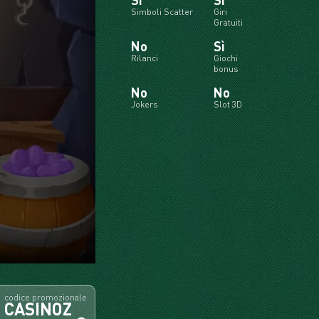
Sì
Sì
Simboli Scatter
Giri
Gratuiti
No
Sì
Rilanci
Giochi
bonus
No
No
Jokers
Slot 3D
codice promozionale
CASINOZ