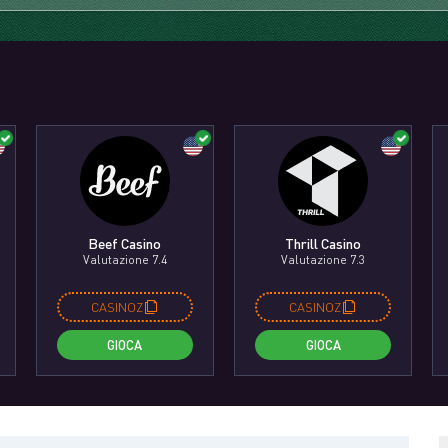
Beef Casino
Thrill Casino
Valutazione 7.4
Valutazione 7.3
CASINOZ
CASINOZ
GIOCA
GIOCA