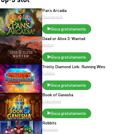
Pan’s Arcadia
Thunderkick
Gioca gratuitamente
Dead or Alive 3: Wanted
NetEnt
Gioca gratuitamente
Trinity Diamond Link: Running Wins
FuGaSo
Gioca gratuitamente
Book of Ganesha
Endorphina
Gioca gratuitamente
Robbits
Quickspin