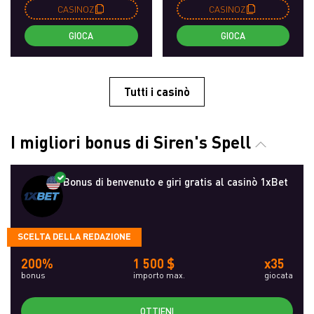
CASINOZ
CASINOZ
GIOCA
GIOCA
Tutti i casinò
I migliori bonus di Siren's Spell
Bonus di benvenuto e giri gratis al casinò 1xBet
SCELTA DELLA REDAZIONE
200%
1 500 $
x35
bonus
importo max.
giocata
OTTIENI