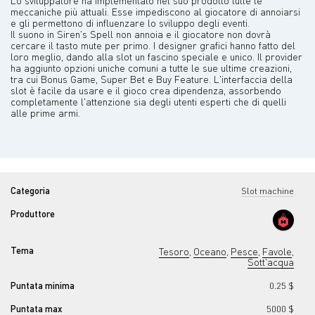
Lo sviluppatore ha implementato nel suo prodotto tutte le
meccaniche più attuali. Esse impediscono al giocatore di annoiarsi
e gli permettono di influenzare lo sviluppo degli eventi.
Il suono in Siren's Spell non annoia e il giocatore non dovrà
cercare il tasto mute per primo. I designer grafici hanno fatto del
loro meglio, dando alla slot un fascino speciale e unico. Il provider
ha aggiunto opzioni uniche comuni a tutte le sue ultime creazioni,
tra cui Bonus Game, Super Bet e Buy Feature. L'interfaccia della
slot è facile da usare e il gioco crea dipendenza, assorbendo
completamente l'attenzione sia degli utenti esperti che di quelli
alle prime armi.
Categoria
Slot machine
Produttore
Tema
Tesoro
Oceano
Pesce
Favole
,
,
,
,
Sott'acqua
Puntata minima
0.25 $
Puntata max
5000 $