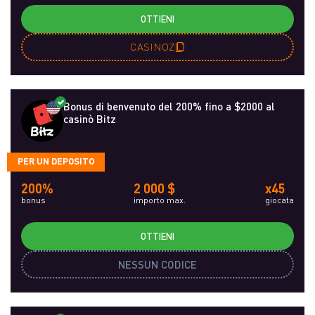
OTTIENI
CASINOZ
Bonus di benvenuto del 200% fino a $2000 al
casinò Bitz
PER UN DEPOSITO
200%
2 000 $
x45
bonus
importo max.
giocata
OTTIENI
NESSUN CODICE