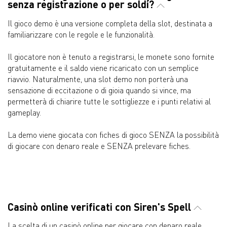
senza registrazione o per soldi?
Il gioco demo è una versione completa della slot, destinata a
familiarizzare con le regole e le funzionalità.
Il giocatore non è tenuto a registrarsi, le monete sono fornite
gratuitamente e il saldo viene ricaricato con un semplice
riavvio. Naturalmente, una slot demo non porterà una
sensazione di eccitazione o di gioia quando si vince, ma
permetterà di chiarire tutte le sottigliezze e i punti relativi al
gameplay.
La demo viene giocata con fiches di gioco SENZA la possibilità
di giocare con denaro reale e SENZA prelevare fiches.
Casinò online verificati con Siren's Spell
La scelta di un casinò online per giocare con denaro reale