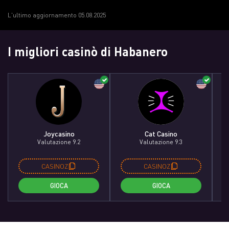
L'ultimo aggiornamento 05.08.2025
I migliori casinò di Habanero
Joycasino
Cat Casino
Valutazione 9.2
Valutazione 9.3
CASINOZ
CASINOZ
GIOCA
GIOCA