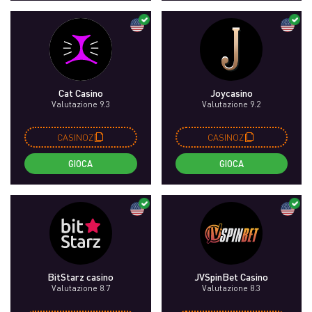
Cat Casino
Joycasino
Valutazione 9.3
Valutazione 9.2
CASINOZ
CASINOZ
GIOCA
GIOCA
BitStarz casino
JVSpinBet Casino
Valutazione 8.7
Valutazione 8.3