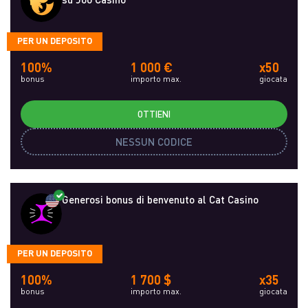
PER UN DEPOSITO
100%
1 000 €
x50
bonus
importo max.
giocata
OTTIENI
NESSUN CODICE
Generosi bonus di benvenuto al Cat Casino
PER UN DEPOSITO
100%
1 700 $
x35
bonus
importo max.
giocata