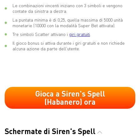
Le combinazioni vincenti iniziano con 3 simboli e vengono
contate da sinistra a destra.
La puntata minima è di 0,25, quella massima di 5000 unità
monetarie (10000 con la modalità Super Bet attivata).
Tre simboli Scatter attivano i
giri gratuiti
.
Il gioco bonus si attiva durante i giri gratuiti e non richiede
alcuna azione da parte dell'utente.
Gioca a Siren's Spell
(Habanero) ora
Schermate di Siren's Spell