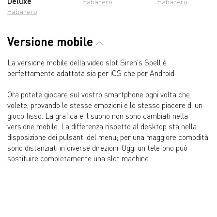
Deluxe
Habanero
Habanero
Habanero
Versione mobile
La versione mobile della video slot Siren's Spell è
perfettamente adattata sia per iOS che per Android.
Ora potete giocare sul vostro smartphone ogni volta che
volete, provando le stesse emozioni e lo stesso piacere di un
gioco fisso. La grafica e il suono non sono cambiati nella
versione mobile. La differenza rispetto al desktop sta nella
disposizione dei pulsanti del menu; per una maggiore comodità,
sono distanziati in diverse direzioni. Oggi un telefono può
sostituire completamente una slot machine.