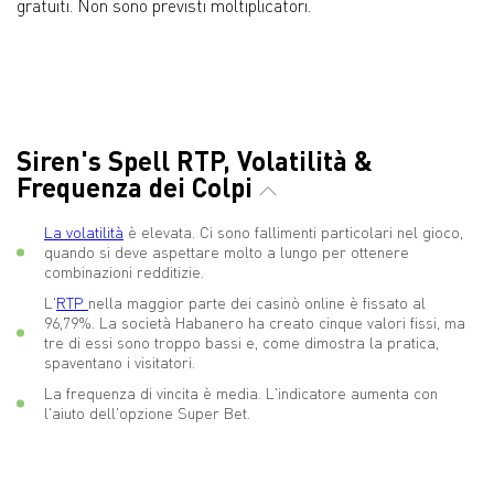
gratuiti. Non sono previsti moltiplicatori.
Siren's Spell RTP, Volatilità &
Frequenza dei Colpi
La volatilità
è elevata. Ci sono fallimenti particolari nel gioco,
quando si deve aspettare molto a lungo per ottenere
combinazioni redditizie.
L'
RTP
nella maggior parte dei casinò online è fissato al
96,79%. La società Habanero ha creato cinque valori fissi, ma
tre di essi sono troppo bassi e, come dimostra la pratica,
spaventano i visitatori.
La frequenza di vincita è media. L'indicatore aumenta con
l'aiuto dell'opzione Super Bet.