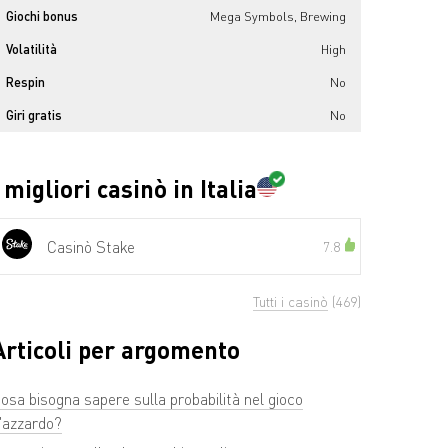
Giochi bonus
Mega Symbols, Brewing
Volatilità
High
Respin
No
Giri gratis
No
I migliori casinò in Italia
Casinò Stake
7.8
Tutti i casinò
(469)
Articoli per argomento
osa bisogna sapere sulla probabilità nel gioco
'azzardo?