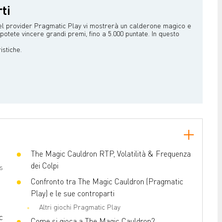
rti
l provider Pragmatic Play vi mostrerà un calderone magico e
 potete vincere grandi premi, fino a 5.000 puntate. In questo
istiche.
The Magic Cauldron RTP, Volatilità & Frequenza
dei Colpi
Confronto tra The Magic Cauldron (Pragmatic
Play) e le sue controparti
Altri giochi Pragmatic Play
Come si gioca a The Magic Cauldron?