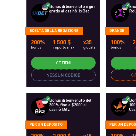
Bonus di benvenuto e giri
Eno
gratis al casinò 1xBet
Rol
SCELTA DELLA REDAZIONE
GRANDE
200%
1 500 $
x35
100%
2
bonus
importo max.
giocata
bonus
i
OTTIENI
C
NESSUN CODICE
Bonus di benvenuto del
Bon
200% fino a $2000 al
100
casinò Bitz
Cas
PER UN DEPOSITO
PER UN DEPOS