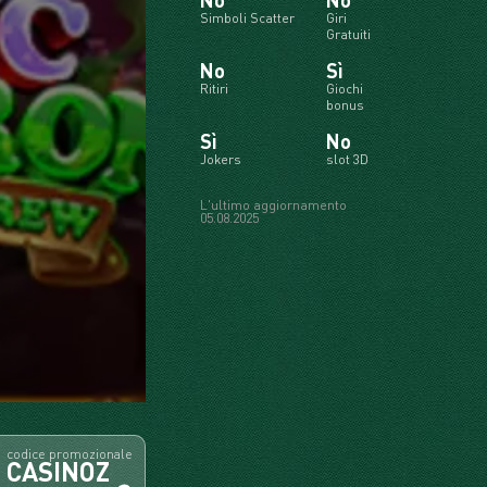
No
No
Simboli Scatter
Giri
Gratuiti
No
Sì
Ritiri
Giochi
bonus
Sì
No
Jokers
slot 3D
L'ultimo aggiornamento
05.08.2025
codice promozionale
CASINOZ