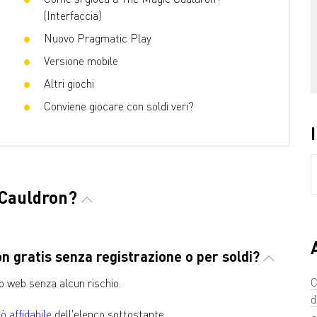
(Interfaccia)
Nuovo Pragmatic Play
Versione mobile
Altri giochi
Conviene giocare con soldi veri?
c Cauldron?
n gratis senza registrazione o per soldi?
C
o web senza alcun rischio.
d
ò affidabile
dell'elenco sottostante.