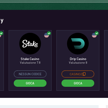
ay
Stake Casino
Drip Casino
Valutazione 7.8
Valutazione 8
NESSUN CODICE
CASINOZ
GIOCA
GIOCA