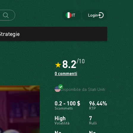
IT
Login
Strategie
8.2
/10
0 commenti
Disponibile da Stati Uniti
0.2 - 100 $
96.44%
Scommetti
RTP
High
7
Volatilità
Rulli