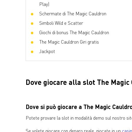
Play)
Schermate di The Magic Cauldron
Simboli Wild e Scatter
Giochi di bonus The Magic Cauldron
The Magic Cauldron Giri gratis
Jackpot
Dove giocare alla slot The Magi
Dove si può giocare a The Magic Cauldro
Potete provare la slot in modalità demo sul nostro sit
Se volete giocare con denaro reale, giocate in un
casin