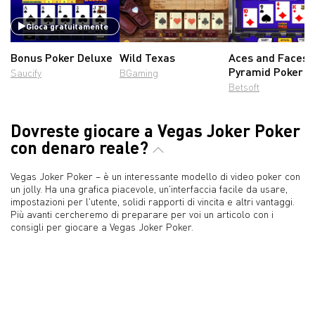
Gioca gratuitamente
Bonus Poker Deluxe
Wild Texas
Aces and Faces
Pyramid Poker
Saucify
BGaming
Betsoft
Dovreste giocare a Vegas Joker Poker
con denaro reale?
Vegas Joker Poker – è un interessante modello di video poker con
un jolly. Ha una grafica piacevole, un'interfaccia facile da usare,
impostazioni per l'utente, solidi rapporti di vincita e altri vantaggi.
Più avanti cercheremo di preparare per voi un articolo con i
consigli per giocare a Vegas Joker Poker.