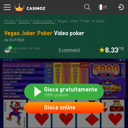
CASINOZ
GIOCA
IT
Home
Giochi
Video poker
Vegas Joker Poker in Italia
Vegas Joker Poker
Video poker
da iSoftBet
8.33
Disponibile da Stati
/10
0 commenti
Uniti
Gioca gratuitamente
100% gratuito
Gioca online