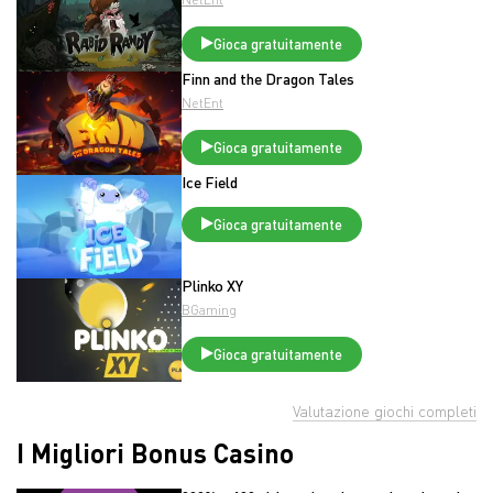
Gioca gratuitamente
Finn and the Dragon Tales
NetEnt
Gioca gratuitamente
Ice Field
Gioca gratuitamente
Plinko XY
BGaming
Gioca gratuitamente
Valutazione giochi completi
I Migliori Bonus Casino