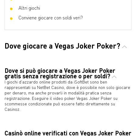
Altri giochi
Conviene giocare con soldi veri?
Dove giocare a Vegas Joker Poker?
Dove si può giocare a Vegas Joker Poker
gratis senza registrazione o per soldi?
I giochi d'azzardo online prodotti da iSoftBet sono ben
rappresentati su NetBet Casino, dove è possibile non solo giocare
per denaro, ma anche provarli in modalità pratica senza
registrazione. Eseguire il video poker Vegas Joker Poker su
scommesse condizionate può essere fatto direttamente su
Casinoz.
Casinò online verificati con Vegas Joker Poker