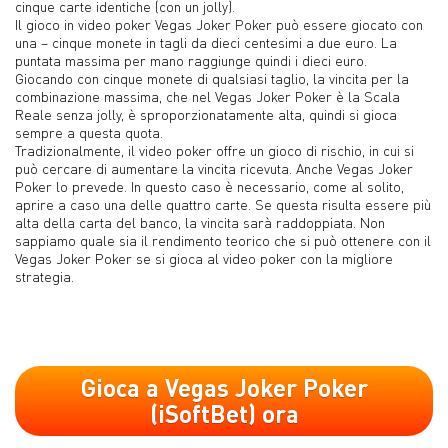
cinque carte identiche (con un jolly).
Il gioco in video poker Vegas Joker Poker può essere giocato con
una – cinque monete in tagli da dieci centesimi a due euro. La
puntata massima per mano raggiunge quindi i dieci euro.
Giocando con cinque monete di qualsiasi taglio, la vincita per la
combinazione massima, che nel Vegas Joker Poker è la Scala
Reale senza jolly, è sproporzionatamente alta, quindi si gioca
sempre a questa quota.
Tradizionalmente, il video poker offre un gioco di rischio, in cui si
può cercare di aumentare la vincita ricevuta. Anche Vegas Joker
Poker lo prevede. In questo caso è necessario, come al solito,
aprire a caso una delle quattro carte. Se questa risulta essere più
alta della carta del banco, la vincita sarà raddoppiata. Non
sappiamo quale sia il rendimento teorico che si può ottenere con il
Vegas Joker Poker se si gioca al video poker con la migliore
strategia.
Gioca a Vegas Joker Poker
(iSoftBet) ora