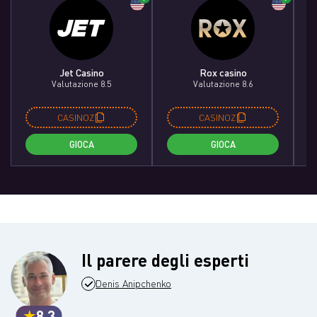
Jet Casino
Rox casino
Valutazione 8.5
Valutazione 8.6
CASINOZ
CASINOZ
GIOCA
GIOCA
Il parere degli esperti
Denis Anipchenko
8.3