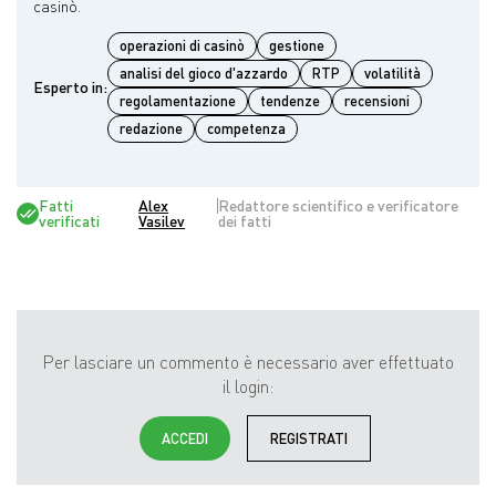
operazioni di casinò
gestione
analisi del gioco d'azzardo
RTP
volatilità
Esperto in:
regolamentazione
tendenze
recensioni
redazione
competenza
Fatti
Alex
Redattore scientifico e verificatore
verificati
Vasilev
dei fatti
Per lasciare un commento è necessario aver effettuato
il login:
ACCEDI
REGISTRATI