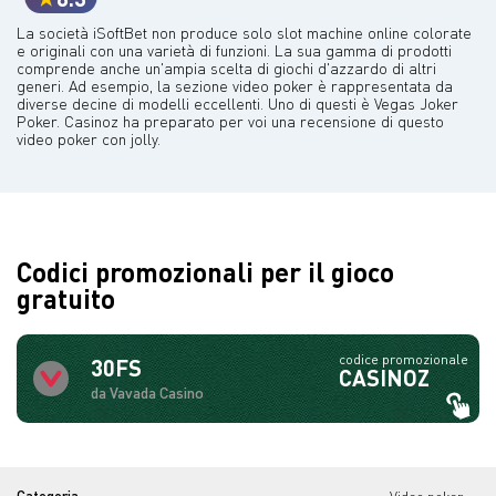
La società iSoftBet non produce solo slot machine online colorate
e originali con una varietà di funzioni. La sua gamma di prodotti
comprende anche un'ampia scelta di giochi d'azzardo di altri
generi. Ad esempio, la sezione video poker è rappresentata da
diverse decine di modelli eccellenti. Uno di questi è Vegas Joker
Poker. Casinoz ha preparato per voi una recensione di questo
video poker con jolly.
Codici promozionali per il gioco
gratuito
codice promozionale
30FS
CASINOZ
da Vavada Casino