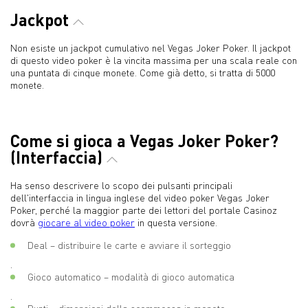
Jackpot
Non esiste un jackpot cumulativo nel Vegas Joker Poker. Il jackpot
di questo video poker è la vincita massima per una scala reale con
una puntata di cinque monete. Come già detto, si tratta di 5000
monete.
Come si gioca a Vegas Joker Poker?
(Interfaccia)
Ha senso descrivere lo scopo dei pulsanti principali
dell'interfaccia in lingua inglese del video poker Vegas Joker
Poker, perché la maggior parte dei lettori del portale Casinoz
dovrà
giocare al video poker
in questa versione.
Deal – distribuire le carte e avviare il sorteggio
.
Gioco automatico – modalità di gioco automatica
.