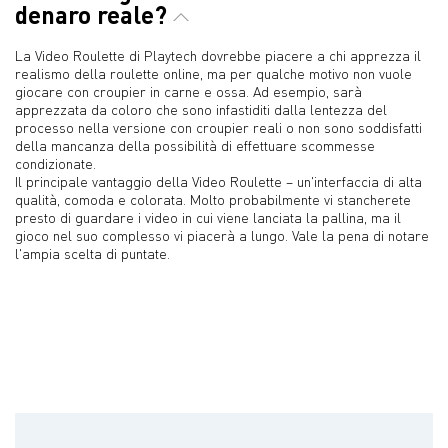
denaro reale?
La Video Roulette di Playtech dovrebbe piacere a chi apprezza il
realismo della roulette online, ma per qualche motivo non vuole
giocare con croupier in carne e ossa. Ad esempio, sarà
apprezzata da coloro che sono infastiditi dalla lentezza del
processo nella versione con croupier reali o non sono soddisfatti
della mancanza della possibilità di effettuare scommesse
condizionate.
Il principale vantaggio della Video Roulette – un'interfaccia di alta
qualità, comoda e colorata. Molto probabilmente vi stancherete
presto di guardare i video in cui viene lanciata la pallina, ma il
gioco nel suo complesso vi piacerà a lungo. Vale la pena di notare
l'ampia scelta di puntate.