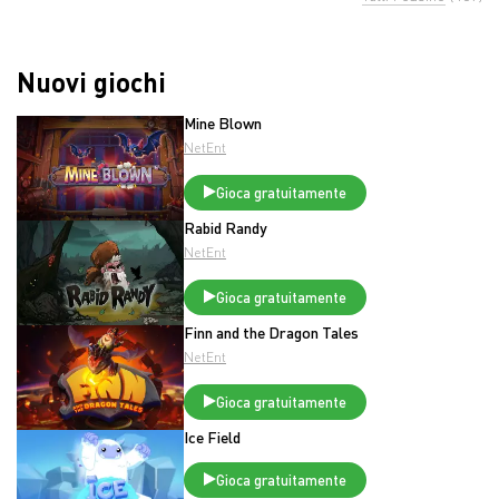
Nuovi giochi
Mine Blown
NetEnt
Gioca gratuitamente
Rabid Randy
NetEnt
Gioca gratuitamente
Finn and the Dragon Tales
NetEnt
Gioca gratuitamente
Ice Field
Gioca gratuitamente