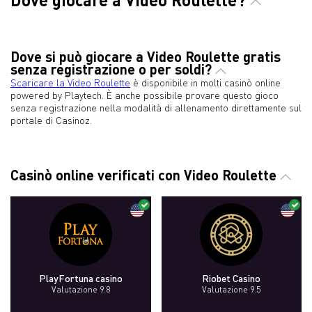
Dove si può giocare a Video Roulette gratis
senza registrazione o per soldi?
Scaricare la Video Roulette
è disponibile in molti casinò online
powered by Playtech. È anche possibile provare questo gioco
senza registrazione nella modalità di allenamento direttamente sul
portale di Casinoz.
Casinò online verificati con Video Roulette
PlayFortuna casino
Riobet Casino
Valutazione 9.8
Valutazione 9.5