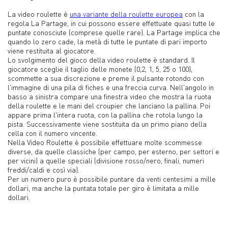
La video roulette è
una variante della roulette europea
con la
regola La Partage, in cui possono essere effettuate quasi tutte le
puntate conosciute (comprese quelle rare). La Partage implica che
quando lo zero cade, la metà di tutte le puntate di pari importo
viene restituita al giocatore.
Lo svolgimento del gioco della video roulette è standard. Il
giocatore sceglie il taglio delle monete (0,2, 1, 5, 25 o 100),
scommette a sua discrezione e preme il pulsante rotondo con
l'immagine di una pila di fiches e una freccia curva. Nell'angolo in
basso a sinistra compare una finestra video che mostra la ruota
della roulette e le mani del croupier che lanciano la pallina. Poi
appare prima l'intera ruota, con la pallina che rotola lungo la
pista. Successivamente viene sostituita da un primo piano della
cella con il numero vincente.
Nella Video Roulette è possibile effettuare molte scommesse
diverse, da quelle classiche (per campo, per esterno, per settori e
per vicini) a quelle speciali (divisione rosso/nero, finali, numeri
freddi/caldi e così via).
Per un numero puro è possibile puntare da venti centesimi a mille
dollari, ma anche la puntata totale per giro è limitata a mille
dollari.