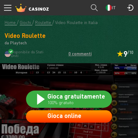
CASINOZ
GIOCA
IT
Home
Giochi
Roulette
Video Roulette in Italia
Video Roulette
da Playtech
9
Disponibile da Stati
/10
0 commenti
Uniti
Gioca gratuitamente
100% gratuito
Gioca online