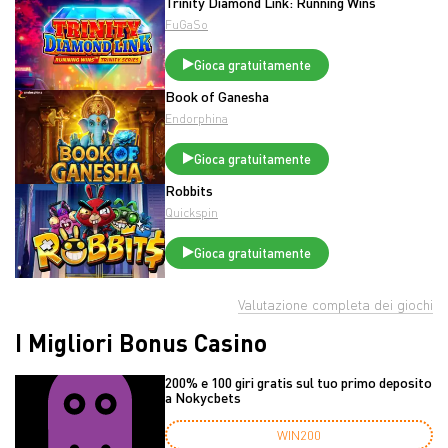
Trinity Diamond Link: Running Wins
FuGaSo
Gioca gratuitamente
Book of Ganesha
Endorphina
Gioca gratuitamente
Robbits
Quickspin
Gioca gratuitamente
Valutazione completa dei giochi
I Migliori Bonus Casino
200% e 100 giri gratis sul tuo primo deposito
a Nokycbets
WIN200