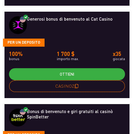
Generosi bonus di benvenuto al Cat Casino
PER UN DEPOSITO
100%
1 700 $
x35
bonus
importo max.
giocata
OTTIENI
CASINOZ
Bonus di benvenuto e giri gratuiti al casinò
SpinBetter