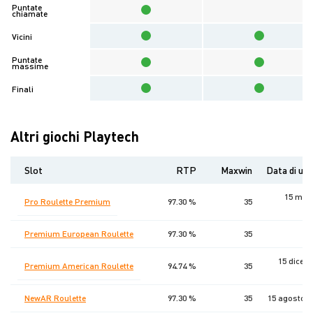
Puntate
chiamate
Vicini
Puntate
massime
Finali
Altri giochi Playtech
Slot
RTP
Maxwin
Data di usc
15 mag
Pro Roulette Premium
97.30 %
35
2
Premium European Roulette
97.30 %
35
2
15 dicem
Premium American Roulette
94.74 %
35
2
NewAR Roulette
97.30 %
35
15 agosto 2