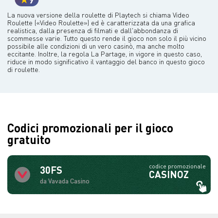
La nuova versione della roulette di Playtech si chiama Video
Roulette («Video Roulette») ed è caratterizzata da una grafica
realistica, dalla presenza di filmati e dall'abbondanza di
scommesse varie. Tutto questo rende il gioco non solo il più vicino
possibile alle condizioni di un vero casinò, ma anche molto
eccitante. Inoltre, la regola La Partage, in vigore in questo caso,
riduce in modo significativo il vantaggio del banco in questo gioco
di roulette.
Codici promozionali per il gioco
gratuito
codice promozionale
30FS
CASINOZ
da Vavada Casino