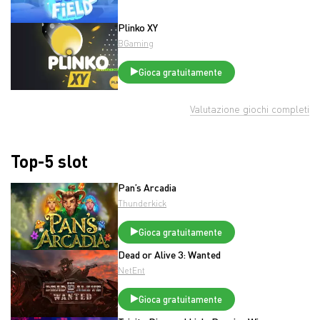
Plinko XY
BGaming
Gioca gratuitamente
Valutazione giochi completi
Top-5 slot
Pan’s Arcadia
Thunderkick
Gioca gratuitamente
Dead or Alive 3: Wanted
NetEnt
Gioca gratuitamente