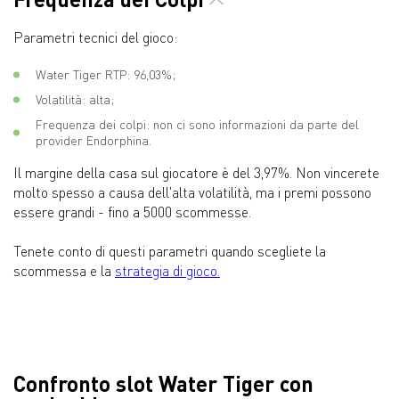
Parametri tecnici del gioco:
Water Tiger RTP: 96,03%;
Volatilità: alta;
Frequenza dei colpi: non ci sono informazioni da parte del
provider Endorphina.
Il margine della casa sul giocatore è del 3,97%. Non vincerete
molto spesso a causa dell'alta volatilità, ma i premi possono
essere grandi - fino a 5000 scommesse.
Tenete conto di questi parametri quando scegliete la
scommessa e la
strategia di gioco.
Confronto slot Water Tiger con