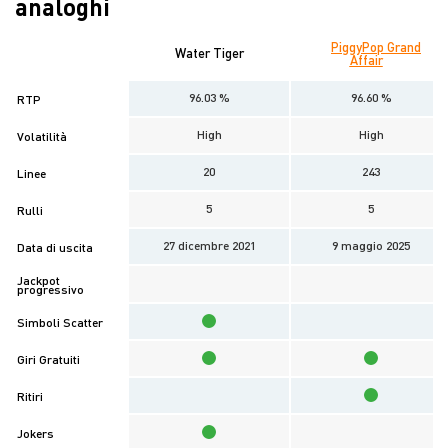
analoghi
PiggyPop Grand
Water Tiger
Affair
96.03 %
96.60 %
RTP
High
High
Volatilità
20
243
Linee
5
5
Rulli
27 dicembre 2021
9 maggio 2025
Data di uscita
Jackpot
progressivo
Simboli Scatter
Giri Gratuiti
Ritiri
Jokers