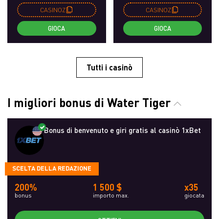
CASINOZ
CASINOZ
GIOCA
GIOCA
Tutti i casinò
I migliori bonus di Water Tiger
Bonus di benvenuto e giri gratis al casinò 1xBet
SCELTA DELLA REDAZIONE
200%
1 500 $
x35
bonus
importo max.
giocata