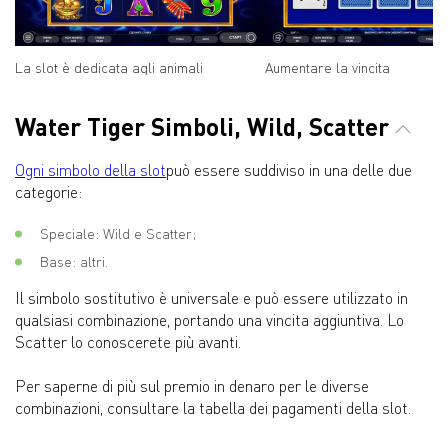
La slot è dedicata agli animali
Aumentare la vincita
Water Tiger Simboli, Wild, Scatter
Ogni simbolo della slot
può essere suddiviso in una delle due
categorie:
Speciale: Wild e Scatter;
Base: altri.
Il simbolo sostitutivo è universale e può essere utilizzato in
qualsiasi combinazione, portando una vincita aggiuntiva. Lo
Scatter lo conoscerete più avanti.
Per saperne di più sul premio in denaro per le diverse
combinazioni, consultare la tabella dei pagamenti della slot.