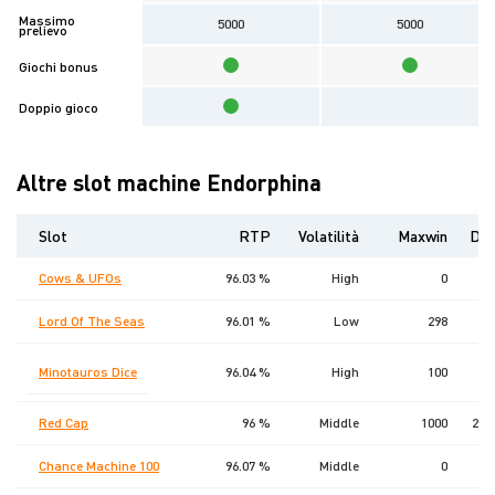
Massimo
5000
5000
prelievo
Giochi bonus
Doppio gioco
Altre slot machine Endorphina
Slot
RTP
Volatilità
Maxwin
Dat
Cows & UFOs
96.03 %
High
0
31
Lord Of The Seas
96.01 %
Low
298
4 
1
Minotauros Dice
96.04 %
High
100
Red Cap
96 %
Middle
1000
26 
Chance Machine 100
96.07 %
Middle
0
7