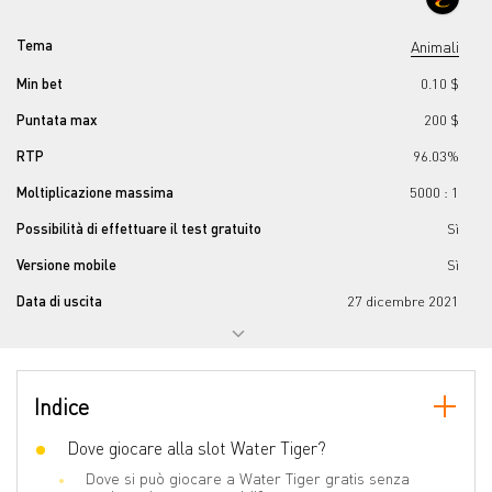
Tema
Animali
Min bet
0.10 $
Puntata max
200 $
RTP
96.03%
Moltiplicazione massima
5000 : 1
Possibilità di effettuare il test gratuito
Sì
Versione mobile
Sì
Data di uscita
27 dicembre 2021
Jackpot progressivo
No
Numero di rulli
5
Indice
Numero di linee
20
Joker wild
Dove giocare alla slot Water Tiger?
Sì
Dove si può giocare a Water Tiger gratis senza
Scatter
Sì