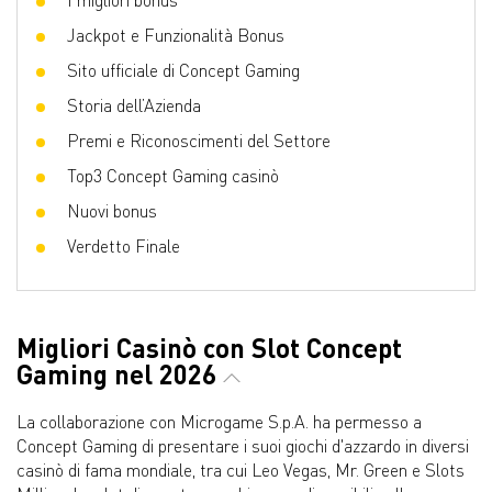
Jackpot e Funzionalità Bonus
Sito ufficiale di Concept Gaming
Storia dell’Azienda
Premi e Riconoscimenti del Settore
Top3 Concept Gaming casinò
Nuovi bonus
Verdetto Finale
Migliori Casinò con Slot Concept
Gaming nel 2026
La collaborazione con Microgame S.p.A. ha permesso a
Concept Gaming di presentare i suoi giochi d'azzardo in diversi
casinò di fama mondiale, tra cui Leo Vegas, Mr. Green e Slots