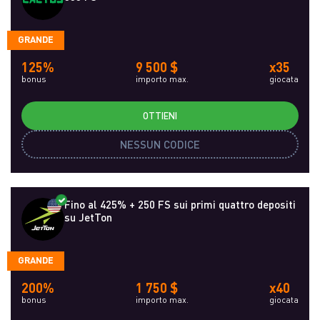
GRANDE
125%
9 500 $
x35
bonus
importo max.
giocata
OTTIENI
NESSUN CODICE
Fino al 425% + 250 FS sui primi quattro depositi
su JetTon
GRANDE
200%
1 750 $
x40
bonus
importo max.
giocata