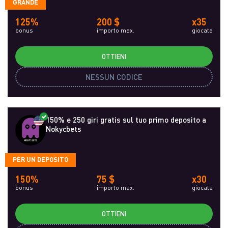
GRANDE
125%
200 $
x35
bonus
importo max.
giocata
OTTIENI
NESSUN CODICE
150% e 250 giri gratis sul tuo primo deposito a
Nokycbets
PER UN DEPOSITO
150%
75 $
x30
bonus
importo max.
giocata
OTTIENI