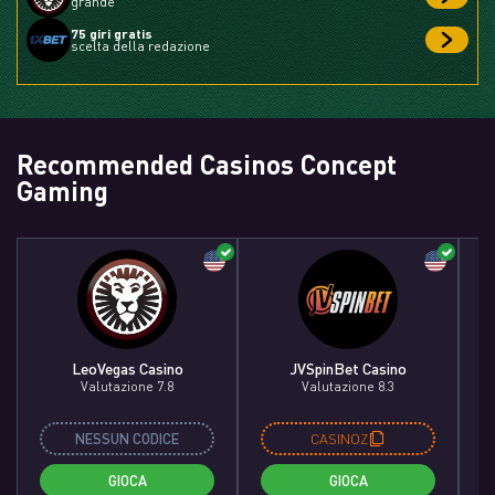
grande
75 giri gratis
scelta della redazione
Recommended Casinos Concept
Gaming
LeoVegas Casino
JVSpinBet Casino
Valutazione 7.8
Valutazione 8.3
NESSUN CODICE
CASINOZ
GIOCA
GIOCA