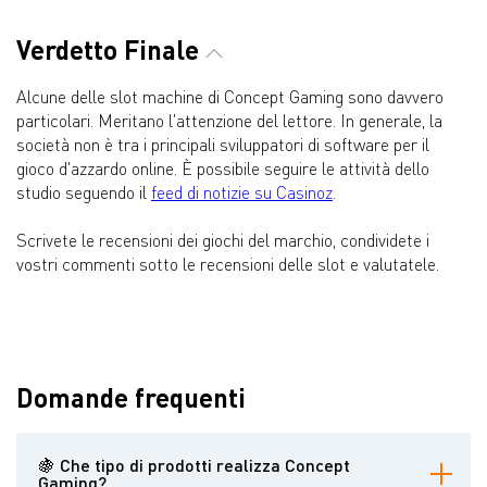
Verdetto Finale
Alcune delle slot machine di Concept Gaming sono davvero
particolari. Meritano l'attenzione del lettore. In generale, la
società non è tra i principali sviluppatori di software per il
gioco d'azzardo online. È possibile seguire le attività dello
studio seguendo il
feed di notizie su Casinoz
.
Scrivete le recensioni dei giochi del marchio, condividete i
vostri commenti sotto le recensioni delle slot e valutatele.
Domande frequenti
🍇 Che tipo di prodotti realizza Concept
Gaming?