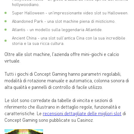
hollywoodiano.
Super Halloween - un'impressionante video slot su Halloween.
Abandoned Park - una slot machine piena di misticismo.
Atlantis - un modello sulla leggendaria Atlantide.
Ancient China - una slot sull'antica Cina con la sua incredibile
storia e la sua ricca cultura.
Oltre alle slot machine, l'azienda offre mini-giochi e calcio
virtuale.
Tutti i giochi di Concept Gaming hanno parametri regolabili,
modalità di rotazione manuale e automatica, colonna sonora di
alta qualità e pannelli di controllo di facile utilizzo.
Le slot sono corredate da tabelle di vincita e sezioni di
riferimento che illustrano in dettaglio regole, funzionalità e
caratteristiche. Le
recensioni dettagliate delle migliori slot
di
Concept Gaming sono pubblicate su Casinoz.