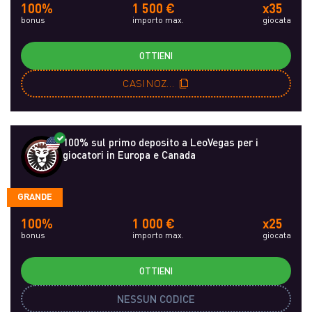
100%
1 500 €
x35
bonus
importo max.
giocata
OTTIENI
CASINOZRU
100% sul primo deposito a LeoVegas per i
giocatori in Europa e Canada
GRANDE
100%
1 000 €
x25
bonus
importo max.
giocata
OTTIENI
NESSUN CODICE