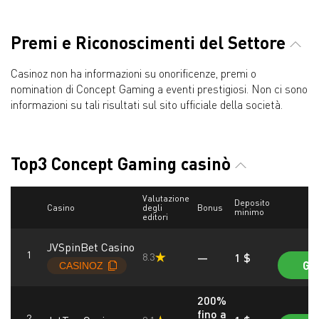
Premi e Riconoscimenti del Settore
Casinoz non ha informazioni su onorificenze, premi o
nomination di Concept Gaming a eventi prestigiosi. Non ci sono
informazioni su tali risultati sul sito ufficiale della società.
Top3 Concept Gaming casinò
Valutazione
Deposito
Casino
degli
Bonus
minimo
editori
JVSpinBet Casino
8.3
—
1 $
Gi
200%
fino a