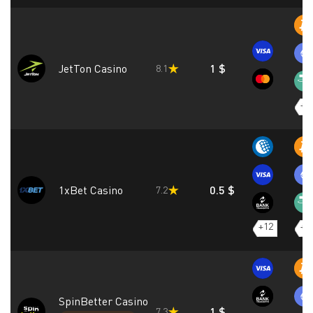
JetTon Casino
1 $
8.1
+1
1xBet Casino
0.5 $
7.2
+12
+1
SpinBetter Casino
1 $
7.3