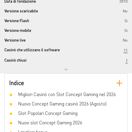
Data di fondazione
2010
Versione scaricabile
No
Versione Flash
Sì
Versione mobile
Sì
Versione live
No
Casinò che utilizzano il software
11
Casinò chiusi
1
Giurisdizione
Malta
,
Gibraltar
,
Isle of man
Indice
Dettagli di contatto
Migliori Casinò con Slot Concept Gaming nel 2026
🏠 Indirizzo postale
Unit 1, Fairwater Workshops, Norbury Rd,
Cardiff. CF5 3BG
Nuovo Concept Gaming casinò 2026 (Agosto)
Slot Popolari Concept Gaming
Nuovi slot Concept Gaming 2026
I migliori bonus