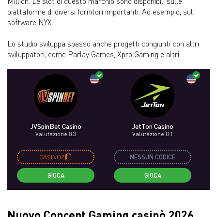
Million. Le slot di questo marchio sono disponibili sulle
piattaforme di diversi fornitori importanti. Ad esempio, sul
software NYX.
Lo studio sviluppa spesso anche progetti congiunti con altri
sviluppatori, come Parlay Games, Xpro Gaming e altri.
JVSpinBet Casino
JetTon Casino
Valutazione 8.3
Valutazione 8.1
CASINOZ
NESSUN CODICE
GIOCA
GIOCA
Nuovo Concept Gaming casinò 2026