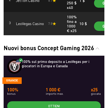
JetTon Casino
1 $
8.1
250 $
Gi
x40
100%
fino a
LeoVegas Casino
10 $
7.8
1000
Gi
€ x25
Nuovi bonus Concept Gaming 2026
100% sul primo deposito a LeoVegas per i
giocatori in Europa e Canada
GRANDE
100%
1 000 €
x25
bonus
importo max.
giocata
OTTIENI