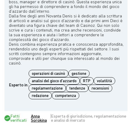
boss, manager e direttore di casinò. Questa esperienza unica
gli ha permesso di comprendere a fondo il mondo del gioco
d'azzardo dall'interno.
Dalla fine degli anni Novanta Denis si è dedicato alla scrittura
di articoli e analisi sul gioco d'azzardo e dai primi anni Dieci è
diventato una figura chiave del team di Casinoz. Qui non solo
scrive e cura i contenuti, ma crea anche recensioni, condivide
la sua esperienza e aiuta i lettori a comprendere le
complessità del gioco d'azzardo.
Denis combina esperienza pratica e conoscenza approfondita,
rendendolo uno degli esperti più rispettati del settore. I suoi
scritti contengono sempre informazioni aggiornate,
comprovate e utili per chiunque sia interessato al mondo dei
operazioni di casinò
gestione
analisi del gioco d'azzardo
RTP
volatilità
Esperto in:
regolamentazione
tendenze
recensioni
redazione
competenza
Fatti
Anna
Esperta di giurisdizione, regolamentazione
verificati
Sorokina
e analisi di mercato