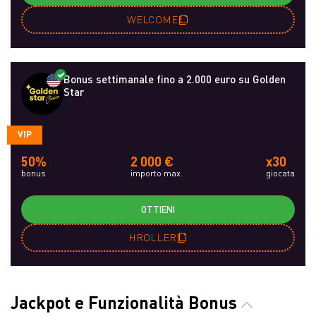
WELCOME
Bonus settimanale fino a 2.000 euro su Golden
Star
VIP
50%
2 000 €
x30
bonus
importo max.
giocata
OTTIENI
HROLLER
Jackpot e Funzionalità Bonus