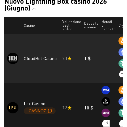
Nuovo Lightning Box casinò 2026
(Giugno)
Valutazione
Metodi
Deposito
Casino
degli
di
Crypt
minimo
editori
deposito
CloudBet Casino
1 $
7.1
—
+17
Lex Casino
10 $
7.3
+4
+5