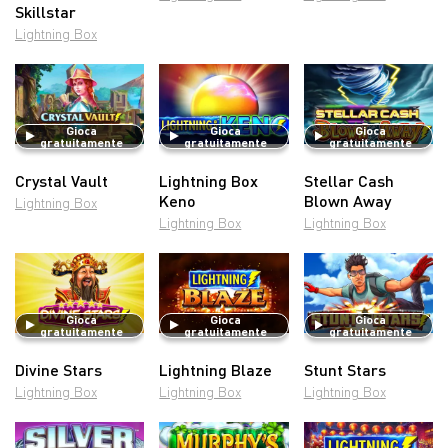
Skillstar
Lightning Box
Gioca
Gioca
Gioca
gratuitamente
gratuitamente
gratuitamente
Crystal Vault
Lightning Box
Stellar Cash
Keno
Blown Away
Lightning Box
Lightning Box
Lightning Box
Gioca
Gioca
Gioca
gratuitamente
gratuitamente
gratuitamente
Divine Stars
Lightning Blaze
Stunt Stars
Lightning Box
Lightning Box
Lightning Box