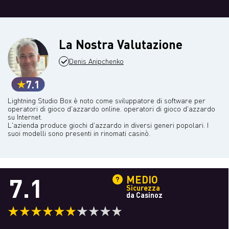
La Nostra Valutazione
Denis Anipchenko
7.1
Lightning Studio Box è noto come sviluppatore di software per
operatori di gioco d'azzardo online. operatori di gioco d'azzardo
su Internet.
L'azienda produce giochi d'azzardo in diversi generi popolari. I
suoi modelli sono presenti in rinomati casinò.
7.1
MEDIO
Sicurezza
da Casinoz