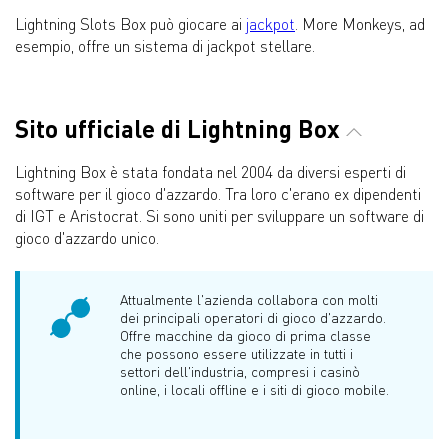
Lightning Slots Box può giocare ai
jackpot
. More Monkeys, ad
esempio, offre un sistema di jackpot stellare.
Sito ufficiale di Lightning Box
Lightning Box è stata fondata nel 2004 da diversi esperti di
software per il gioco d'azzardo. Tra loro c'erano ex dipendenti
di IGT e Aristocrat. Si sono uniti per sviluppare un software di
gioco d'azzardo unico.
Attualmente l'azienda collabora con molti
dei principali operatori di gioco d'azzardo.
Offre macchine da gioco di prima classe
che possono essere utilizzate in tutti i
settori dell'industria, compresi i casinò
online, i locali offline e i siti di gioco mobile.