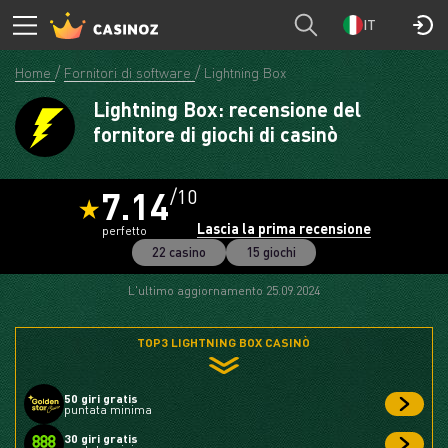
IT
Home
Fornitori di software
Lightning Box
Lightning Box: recensione del
fornitore di giochi di casinò
7.14
/10
Lascia la prima recensione
perfetto
22 casino
15 giochi
L'ultimo aggiornamento 25.09.2024
TOP3 LIGHTNING BOX CASINÒ
50 giri gratis
puntata minima
30 giri gratis