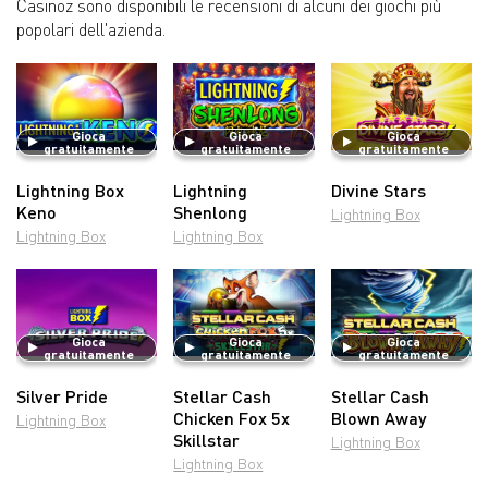
Casinoz sono disponibili le recensioni di alcuni dei giochi più
popolari dell'azienda.
Gioca
Gioca
Gioca
gratuitamente
gratuitamente
gratuitamente
Lightning Box
Lightning
Divine Stars
Keno
Shenlong
Lightning Box
Lightning Box
Lightning Box
Gioca
Gioca
Gioca
gratuitamente
gratuitamente
gratuitamente
Silver Pride
Stellar Cash
Stellar Cash
Chicken Fox 5x
Blown Away
Lightning Box
Skillstar
Lightning Box
Lightning Box