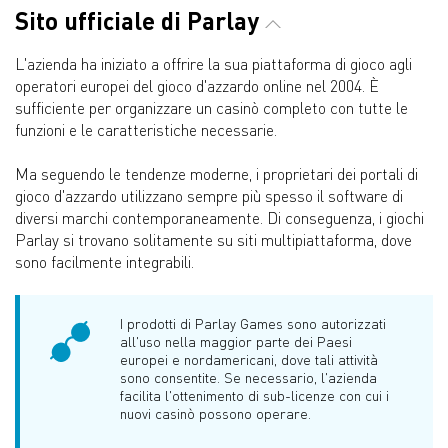
Sito ufficiale di Parlay
L'azienda ha iniziato a offrire la sua piattaforma di gioco agli
operatori europei del gioco d'azzardo online nel 2004. È
sufficiente per organizzare un casinò completo con tutte le
funzioni e le caratteristiche necessarie.
Ma seguendo le tendenze moderne, i proprietari dei portali di
gioco d'azzardo utilizzano sempre più spesso il software di
diversi marchi contemporaneamente. Di conseguenza, i giochi
Parlay si trovano solitamente su siti multipiattaforma, dove
sono facilmente integrabili.
I prodotti di Parlay Games sono autorizzati
all'uso nella maggior parte dei Paesi
europei e nordamericani, dove tali attività
sono consentite. Se necessario, l'azienda
facilita l'ottenimento di sub-licenze con cui i
nuovi casinò possono operare.