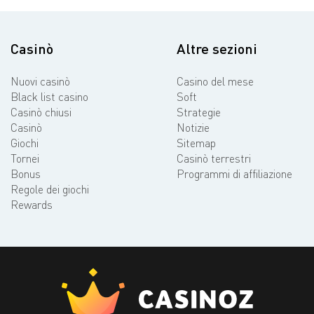
Casinò
Altre sezioni
Nuovi casinò
Casino del mese
Black list casino
Soft
Casinò chiusi
Strategie
Casinò
Notizie
Giochi
Sitemap
Tornei
Casinò terrestri
Bonus
Programmi di affiliazione
Regole dei giochi
Rewards