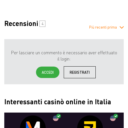
Recensioni
4
Più recenti prima
Per lasciare un commento è necessario aver effettuato
il login:
ACCEDI
REGISTRATI
Interessanti casinò online in Italia