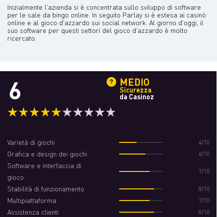
Inizialmente l'azienda si è concentrata sullo sviluppo di software
per le sale da bingo online. In seguito Parlay si è estesa ai casinò
online e al gioco d'azzardo sui social network. Al giorno d'oggi, il
suo software per questi settori del gioco d'azzardo è molto
ricercato.
6
MEDIO
Sicurezza
da Casinoz
Varietà di giochi
4/10
Grafica e design dei giochi
6/10
Software e interfaccia di
7/10
gioco
Stabilità di funzionamento
8/10
Multipiattaforma
7/10
Assistenza clienti
8/10