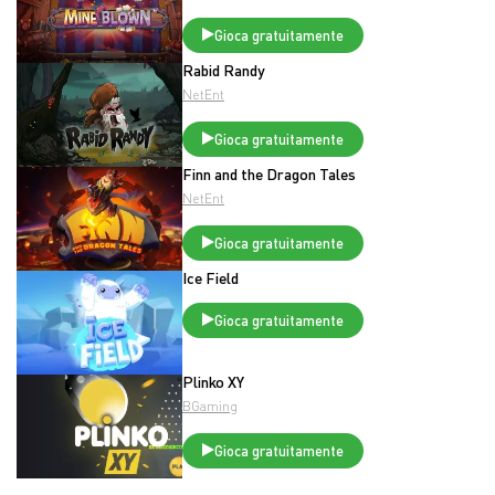
Gioca gratuitamente
Rabid Randy
NetEnt
Gioca gratuitamente
Finn and the Dragon Tales
NetEnt
Gioca gratuitamente
Ice Field
Gioca gratuitamente
Plinko XY
BGaming
Gioca gratuitamente