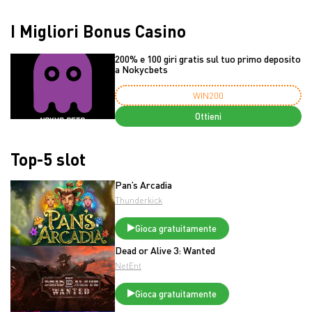
I Migliori Bonus Casino
200% e 100 giri gratis sul tuo primo deposito
a Nokycbets
WIN200
Ottieni
Top-5 slot
Pan’s Arcadia
Thunderkick
Gioca gratuitamente
Dead or Alive 3: Wanted
NetEnt
Gioca gratuitamente