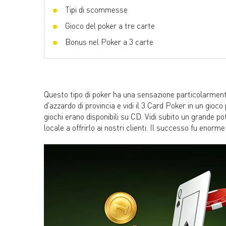
Tipi di scommesse
Gioco del poker a tre carte
Bonus nel Poker a 3 carte
Questo tipo di poker ha una sensazione particolarment
d'azzardo di provincia e vidi il 3 Card Poker in un gioc
giochi erano disponibili su CD. Vidi subito un grande pot
locale a offrirlo ai nostri clienti. Il successo fu enor