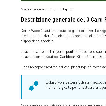
Ma torniamo alle regole del gioco.
Descrizione generale del 3 Card
Derek Webb è l'autore di questo gioco di poker. Le reg
crescente popolarità. Il gioco prevede l'uso di un mazz
disposizione speciale.
Il tavolo ha tre settori per le puntate. Il settore supe
Il tavolo con il layout del Caribbean Stud Poker o Oasis
Il casinò rappresentato dal croupier funge da avversario
L'obiettivo è battere il dealer raccogl
momento giusto per effettuare una pu
Considerando che i giocatori ricevono solo tre carte, i