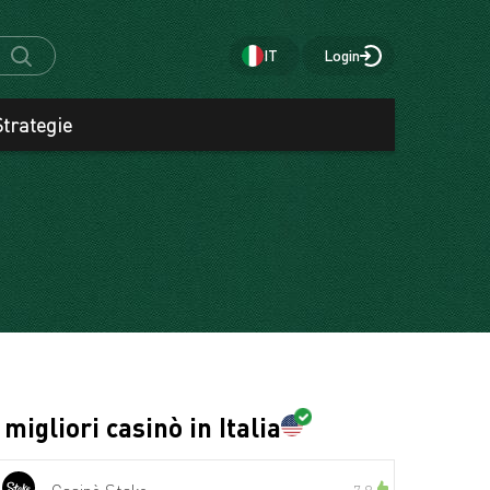
IT
Login
Strategie
I migliori casinò in Italia