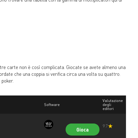
a tre carte non è così complicata. Giocate se avete almeno una
cordate che una coppia si verifica circa una volta su quattro.
i poker.
Valutazione
Software
degli
editori
9.7
Gioca