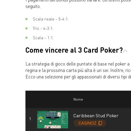
seguito.
Scala reale - 5-4:1.
Tris - 4-3:1.
Scala - 1:1.
Come vincere al 3 Card Poker?
La strategia di gioco delle puntate di base nel poker 
regina e la prossima carta più alta è un sei. Inoltre, ri
Ecco una selezione per gli appassionati di diversi tipi d
Nome
Caribbean Stud Poker