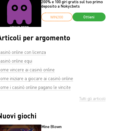
200% e 100 giri gratis sul tuo primo
deposito a Nokycbets
WIN200
Ottieni
Articoli per argomento
asinò online con licenza
asinò online equi
ome vincere ai casinò online
ome iniziare a giocare ai casinò online
ome i casinò online pagano le vincite
Tutti gli articoli
Nuovi giochi
Mine Blown