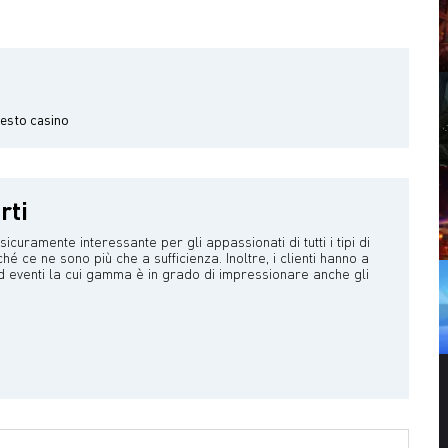
questo casino
rti
sicuramente interessante per gli appassionati di tutti i tipi di
ché ce ne sono più che a sufficienza. Inoltre, i clienti hanno a
d eventi la cui gamma è in grado di impressionare anche gli