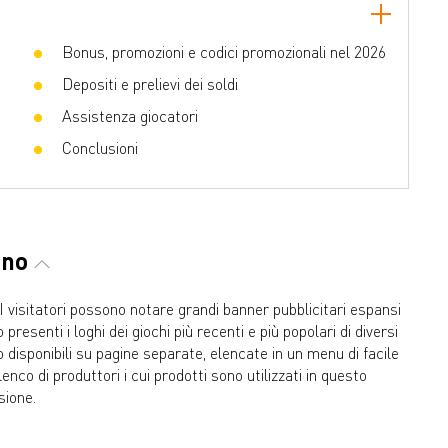
Bonus, promozioni e codici promozionali nel 2026
Depositi e prelievi dei soldi
Assistenza giocatori
Conclusioni
sino
 I visitatori possono notare grandi banner pubblicitari espansi
resenti i loghi dei giochi più recenti e più popolari di diversi
 disponibili su pagine separate, elencate in un menu di facile
co di produttori i cui prodotti sono utilizzati in questo
sione.