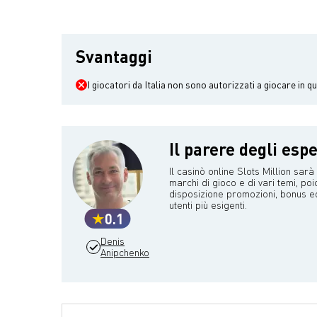
Svantaggi
I giocatori da Italia non sono autorizzati a giocare in 
Il parere degli espe
Il casinò online Slots Million sarà 
marchi di gioco e di vari temi, poi
disposizione promozioni, bonus e
utenti più esigenti.
0.1
Denis
Anipchenko