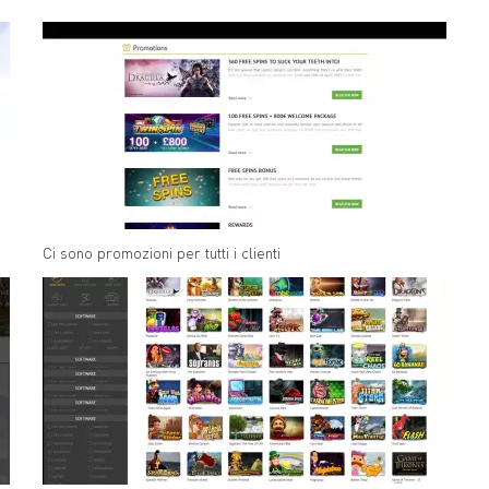
Ci sono promozioni per tutti i clienti