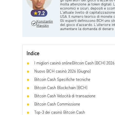
molta attenzione ai token digitali.
economici e sicuri, depositi e sco
7.2
L'attuale livello di capitalizzazion
USA. Il numero teorico di monete 
Gli esperti definiscono BCH uno st
Konstantin
del gioco d'azzardo. L'ulteriore int
Mayskiy
aumentare la domanda di denaro di
Indice
I migliori casinò onlineBitcoin Cash (BCH) 2026
Nuovo BCH casinò 2026 (Giugno)
Bitcoin Cash Specifiche tecniche
Bitcoin Cash Blockchain (BCH)
Bitcoin Cash Velocità di transazione
Bitcoin Cash Commissione
Top-3 dei casinò Bitcoin Cash