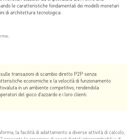
ando le caratteristiche fondamentali dei modelli monetari
ini di architettura tecnologica:
irme;
sulle transazioni di scambio diretto P2P senza
ratteristiche economiche e la velocità di funzionamento
iptovaluta in un ambiente competitivo, rendendola
operatori del gioco d'azzardo e i loro clienti.
forma, la facilità di adattamento a diverse attività di calcolo,