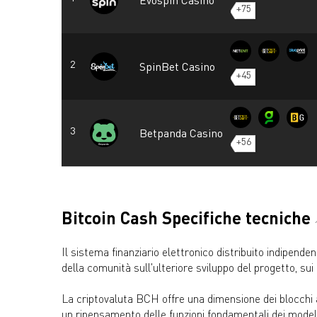
Evospin Casino
+75
SpinBet Casino
+45
Betpanda Casino
+56
Bitcoin Cash Specifiche tecniche
Il sistema finanziario elettronico distribuito indipende
della comunità sull'ulteriore sviluppo del progetto, sui 
La criptovaluta BCH offre una dimensione dei blocchi
un ripensamento delle funzioni fondamentali dei modell