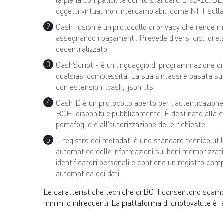
la piena compatibilità con lo standard ERC-20. SLP 
oggetti virtuali non intercambiabili come NFT sulla
CashFusion è un protocollo di privacy che rende mol
assegnando i pagamenti. Prevede diversi cicli di e
decentralizzato.
CashScript - è un linguaggio di programmazione di al
qualsiasi complessità. La sua sintassi è basata su 
con estensioni .cash, .json, .ts.
CashID è un protocollo aperto per l'autenticazione s
BCH, disponibile pubblicamente. È destinato alla co
portafoglio e all'autorizzazione delle richieste.
Il registro dei metadati è uno standard tecnico util
automatico delle informazioni sui beni memorizzati 
identificatori personali e contiene un registro co
automatica dei dati.
Le caratteristiche tecniche di BCH consentono scambi 
minimi o infrequenti. La piattaforma di criptovalute è fa