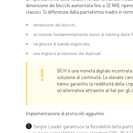
dimensione dei blocchi aumentata fino a 32 MB, ripens
classici. Si differenzia dalla piattaforma madre in term
dimensione dei blocchi;
un metodo fondamentalmente nuovo di hashing delle f
larghezza di banda migliorata;
una migliore protezione dai duplicati.
BCH è una moneta digitale incentrata 
soluzione di continuità. Le elevate ca
hanno garantito la redditività della cr
un'alternativa attraente al fiat per gli 
Implementazione di protocolli aggiuntivi:
Simple Leader garantisce la flessibilità della piatta