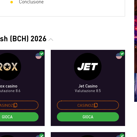
Conclusione
Cash (BCH) 2026
ox casino
Jet Casino
utazione 8.6
Valutazione 8.5
ASINOZ
CASINOZ
GIOCA
GIOCA