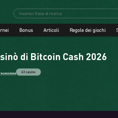
rnei
Bonus
Articoli
Regole dei giochi
asinò di Bitcoin Cash 2026
63 casino
 recensione