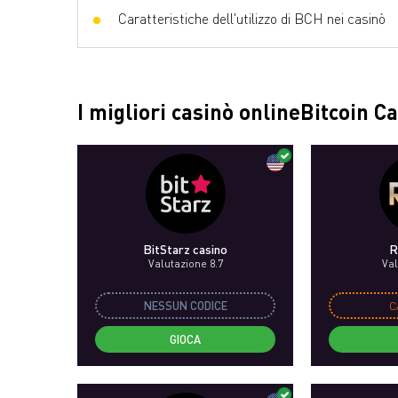
Caratteristiche dell'utilizzo di BCH nei casinò
I migliori casinò onlineBitcoin 
BitStarz casino
R
Valutazione 8.7
Val
NESSUN CODICE
C
GIOCA