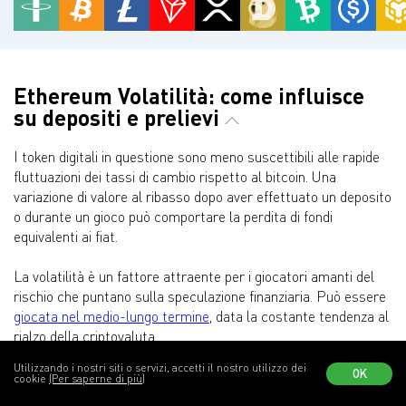
Ethereum Volatilità: come influisce
su depositi e prelievi
I token digitali in questione sono meno suscettibili alle rapide
fluttuazioni dei tassi di cambio rispetto al bitcoin. Una
variazione di valore al ribasso dopo aver effettuato un deposito
o durante un gioco può comportare la perdita di fondi
equivalenti ai fiat.
La volatilità è un fattore attraente per i giocatori amanti del
rischio che puntano sulla speculazione finanziaria. Può essere
giocata nel medio-lungo termine
, data la costante tendenza al
rialzo della criptovaluta.
Utilizzando i nostri siti o servizi, accetti il nostro utilizzo dei
OK
Gli operatori di gioco d'azzardo affidabili, interessati a fidarsi di
cookie
(Per saperne di più)
un pubblico potenzialmente mirato e ad attirare nuovi utenti,