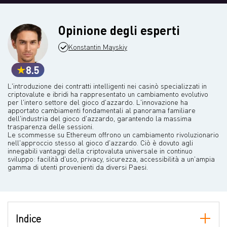
Opinione degli esperti
Konstantin Mayskiy
8.5
L'introduzione dei contratti intelligenti nei casinò specializzati in
criptovalute e ibridi ha rappresentato un cambiamento evolutivo
per l'intero settore del gioco d'azzardo. L'innovazione ha
apportato cambiamenti fondamentali al panorama familiare
dell'industria del gioco d'azzardo, garantendo la massima
trasparenza delle sessioni.
Le scommesse su Ethereum offrono un cambiamento rivoluzionario
nell'approccio stesso al gioco d'azzardo. Ciò è dovuto agli
innegabili vantaggi della criptovaluta universale in continuo
sviluppo: facilità d'uso, privacy, sicurezza, accessibilità a un'ampia
gamma di utenti provenienti da diversi Paesi.
Indice