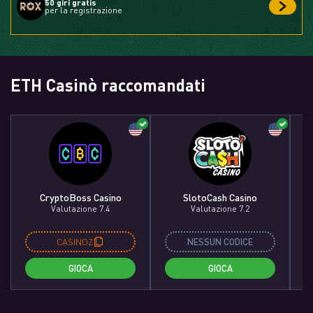
50 giri gratis
per la registrazione
ETH Casinò raccomandati
CryptoBoss Casino
SlotoCash Casino
Valutazione 7.4
Valutazione 7.2
CASINOZ
NESSUN CODICE
GIOCA
GIOCA