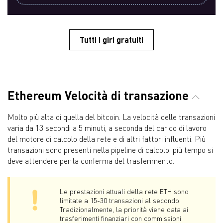
Tutti i giri gratuiti
Ethereum Velocità di transazione
Molto più alta di quella del bitcoin. La velocità delle transazioni
varia da 13 secondi a 5 minuti, a seconda del carico di lavoro
del motore di calcolo della rete e di altri fattori influenti. Più
transazioni sono presenti nella pipeline di calcolo, più tempo si
deve attendere per la conferma del trasferimento.
Le prestazioni attuali della rete ETH sono
limitate a 15-30 transazioni al secondo.
Tradizionalmente, la priorità viene data ai
trasferimenti finanziari con commissioni