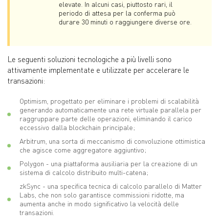
elevate. In alcuni casi, piuttosto rari, il
periodo di attesa per la conferma può
durare 30 minuti o raggiungere diverse ore.
Le seguenti soluzioni tecnologiche a più livelli sono
attivamente implementate e utilizzate per accelerare le
transazioni:
Optimism, progettato per eliminare i problemi di scalabilità
generando automaticamente una rete virtuale parallela per
raggruppare parte delle operazioni, eliminando il carico
eccessivo dalla blockchain principale;
Arbitrum, una sorta di meccanismo di convoluzione ottimistica
che agisce come aggregatore aggiuntivo;
Polygon - una piattaforma ausiliaria per la creazione di un
sistema di calcolo distribuito multi-catena;
zkSync - una specifica tecnica di calcolo parallelo di Matter
Labs, che non solo garantisce commissioni ridotte, ma
aumenta anche in modo significativo la velocità delle
transazioni.