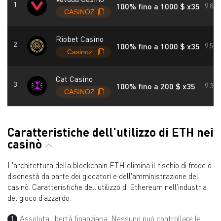
100% fino a 1000 $ x35
9.8
Riobet Casino
100% fino a 1000 $ x35
9.5
Cat Casino
100% fino a 200 $ x35
9.3
Caratteristiche dell'utilizzo di ETH nei
casinò
L'architettura della blockchain ETH elimina il rischio di frode o
disonestà da parte dei giocatori e dell'amministrazione del
casinò. Caratteristiche dell'utilizzo di Ethereum nell'industria
del gioco d'azzardo:
Assoluta libertà finanziaria. Nessuno può controllare le