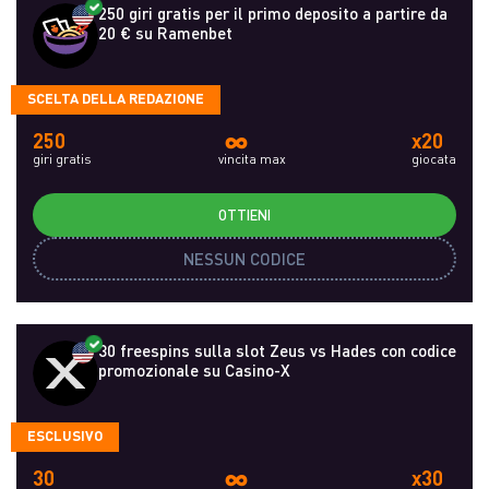
250 giri gratis per il primo deposito a partire da
20 € su Ramenbet
SCELTA DELLA REDAZIONE
∞
250
x20
giri gratis
vincita max
giocata
OTTIENI
NESSUN CODICE
30 freespins sulla slot Zeus vs Hades con codice
promozionale su Casino-X
ESCLUSIVO
∞
30
x30