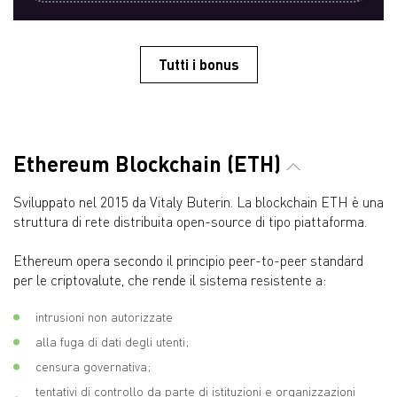
Tutti i bonus
Ethereum Blockchain (ETH)
Sviluppato nel 2015 da Vitaly Buterin. La blockchain ETH è una
struttura di rete distribuita open-source di tipo piattaforma.
Ethereum opera secondo il principio peer-to-peer standard
per le criptovalute, che rende il sistema resistente a:
intrusioni non autorizzate
alla fuga di dati degli utenti;
censura governativa;
tentativi di controllo da parte di istituzioni e organizzazioni