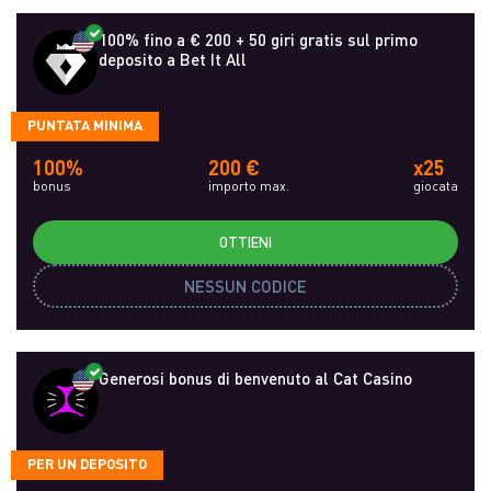
100% fino a € 200 + 50 giri gratis sul primo
deposito a Bet It All
PUNTATA MINIMA
100%
200 €
x25
bonus
importo max.
giocata
OTTIENI
NESSUN CODICE
Generosi bonus di benvenuto al Cat Casino
PER UN DEPOSITO