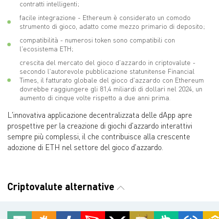
contratti intelligenti;
facile integrazione - Ethereum è considerato un comodo
strumento di gioco, adatto come mezzo primario di deposito;
compatibilità - numerosi token sono compatibili con
l'ecosistema ETH;
crescita del mercato del gioco d'azzardo in criptovalute -
secondo l'autorevole pubblicazione statunitense Financial
Times, il fatturato globale del gioco d'azzardo con Ethereum
dovrebbe raggiungere gli 81,4 miliardi di dollari nel 2024, un
aumento di cinque volte rispetto a due anni prima.
L'innovativa applicazione decentralizzata delle dApp apre
prospettive per la creazione di giochi d'azzardo interattivi
sempre più complessi, il che contribuisce alla crescente
adozione di ETH nel settore del gioco d'azzardo.
Criptovalute alternative