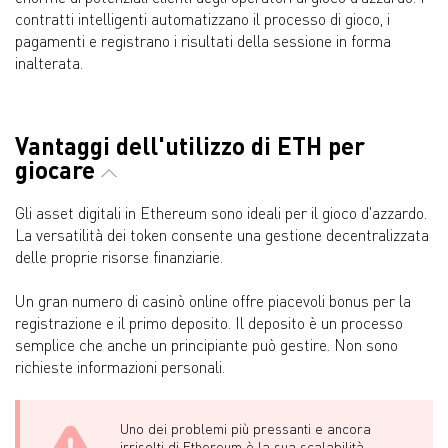
contratti intelligenti automatizzano il processo di gioco, i
pagamenti e registrano i risultati della sessione in forma
inalterata.
Vantaggi dell'utilizzo di ETH per
giocare
Gli asset digitali in Ethereum sono ideali per il gioco d'azzardo.
La versatilità dei token consente una gestione decentralizzata
delle proprie risorse finanziarie.
Un gran numero di casinò online offre piacevoli bonus per la
registrazione e il primo deposito. Il deposito è un processo
semplice che anche un principiante può gestire. Non sono
richieste informazioni personali.
Uno dei problemi più pressanti e ancora
irrisolti di Ethereum è la sua scalabilità