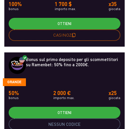
100%
1 700 $
x35
bonus
importo max.
giocata
OTTIENI
CASINOZ
Bonus sul primo deposito per gli scommettitori
su Ramenbet: 50% fino a 2000€.
GRANDE
50%
2 000 €
x25
bonus
importo max.
giocata
OTTIENI
NESSUN CODICE