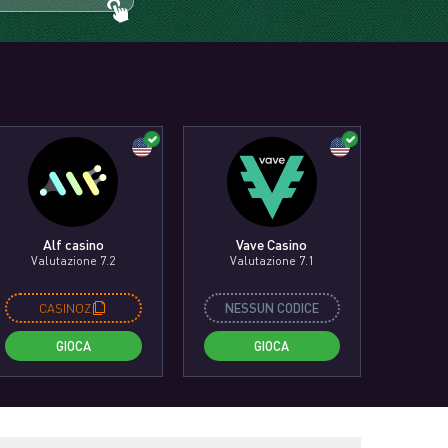
Alf casino
Vave Casino
Valutazione 7.2
Valutazione 7.1
CASINOZ
NESSUN CODICE
GIOCA
GIOCA