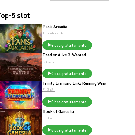
Top-5 slot
Pan’s Arcadia
Thunderkick
Gioca gratuitamente
Dead or Alive 3: Wanted
NetEnt
Gioca gratuitamente
Trinity Diamond Link: Running Wins
FuGaSo
Gioca gratuitamente
Book of Ganesha
Endorphina
Gioca gratuitamente