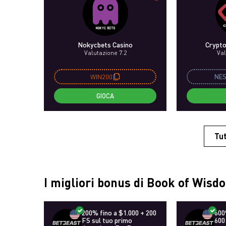
Nokycbets Casino
Crypt
Valutazione 7.2
Val
WIN200
NES
GIOCA
Tut
I migliori bonus di Book of Wis
200% fino a $1.000 + 200
600
FS sul tuo primo
600