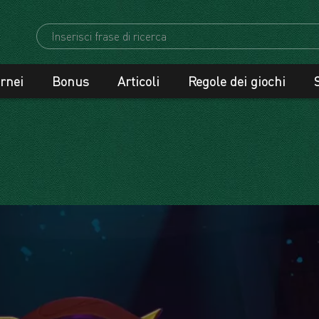
rnei
Bonus
Articoli
Regole dei giochi