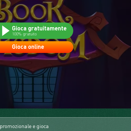
Gioca gratuitamente
100% gratuito
Gioca online
e promozionale e gioca