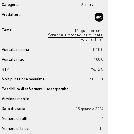
Categoria
Slot machine
Produttore
Tema
Magia
Fortuna
,
,
Streghe e procedure guidate
,
Favole
Libri
,
Puntata minima
0.10 €
Puntata max
100 €
RTP
96.12%
Moltiplicazione massima
5015 : 1
Possibilità di effettuare il test gratuito
Sì
Versione mobile
Sì
Data di uscita
15 gennaio 2024
Numero di rulli
5
Numero di linee
10