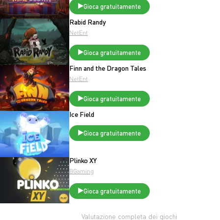
Gioca gratuitamente
Rabid Randy
NetEnt
Gioca gratuitamente
Finn and the Dragon Tales
NetEnt
Gioca gratuitamente
Ice Field
Gioca gratuitamente
Plinko XY
BGaming
Gioca gratuitamente
Valutazione completa dei giochi