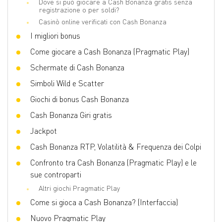
Dove si può giocare a Cash Bonanza gratis senza
Scatter
No
registrazione o per soldi?
Doppio gioco
No
Casinò online verificati con Cash Bonanza
I migliori bonus
Giochi bonus
Respin
Come giocare a Cash Bonanza (Pragmatic Play)
Volatilità
High
Schermate di Cash Bonanza
Slot 3D
No
Simboli Wild e Scatter
Respin
Sì
Giochi di bonus Cash Bonanza
Giri gratis
No
Cash Bonanza Giri gratis
Jackpot
Cash Bonanza RTP, Volatilità & Frequenza dei Colpi
Confronto tra Cash Bonanza (Pragmatic Play) e le
sue controparti
Altri giochi Pragmatic Play
Come si gioca a Cash Bonanza? (Interfaccia)
Nuovo Pragmatic Play