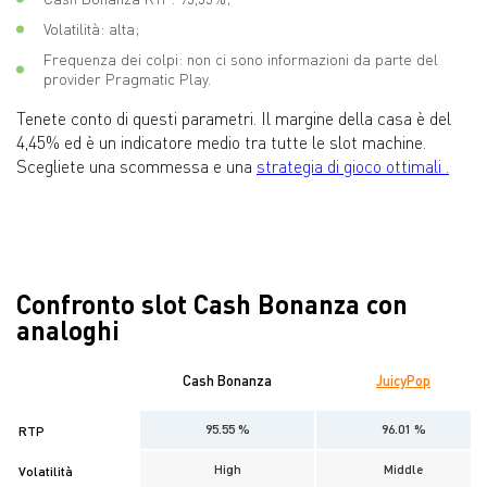
Volatilità: alta;
Frequenza dei colpi: non ci sono informazioni da parte del
provider Pragmatic Play.
Tenete conto di questi parametri. Il margine della casa è del
4,45% ed è un indicatore medio tra tutte le slot machine.
Scegliete una scommessa e una
strategia di gioco ottimali .
Confronto slot Cash Bonanza con
analoghi
Cash Bonanza
JuicyPop
95.55 %
96.01 %
RTP
High
Middle
Volatilità