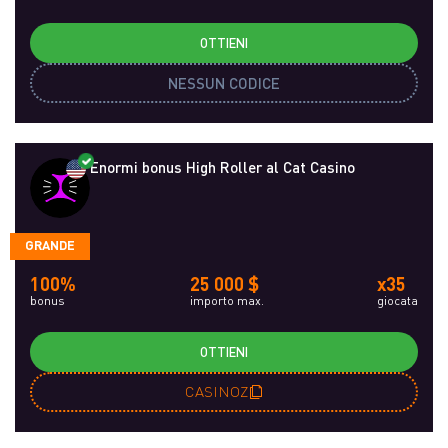
OTTIENI
NESSUN CODICE
Enormi bonus High Roller al Cat Casino
GRANDE
100%
25 000 $
x35
bonus
importo max.
giocata
OTTIENI
CASINOZ