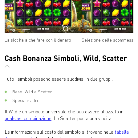
La slot ha a che fare con il denaro
Selezione delle scommesse
Cash Bonanza Simboli, Wild, Scatter
Tutti i simboli possono essere suddivisi in due gruppi:
Base: Wild e Scatter;
Speciali: altri.
Il Wild è un simbolo universale che può essere utilizzato in
qualsiasi combinazione
. Lo Scatter porta una vincita.
Le informazioni sul costo del simbolo si trovano nella
tabella