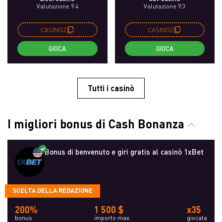
Valutazione 9.4
Valutazione 9.3
CASINOZ
CASINOZ
GIOCA
GIOCA
Tutti i casinò
I migliori bonus di Cash Bonanza
Bonus di benvenuto e giri gratis al casinò 1xBet
SCELTA DELLA REDAZIONE
200%
1 500 $
x35
bonus
importo max.
giocata