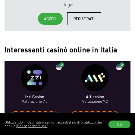
il login:
ACCEDI
REGISTRATI
Interessanti casinò online in Italia
Izzi Casino
Alf casino
Valutazione 7.5
Valutazione 7.2
CASINOZ
CASINOZ
Utilizzando i nostri siti o servizi, accetti il nostro utilizzo dei
OK
cookie
(Per saperne di più)
GIOCA
GIOCA