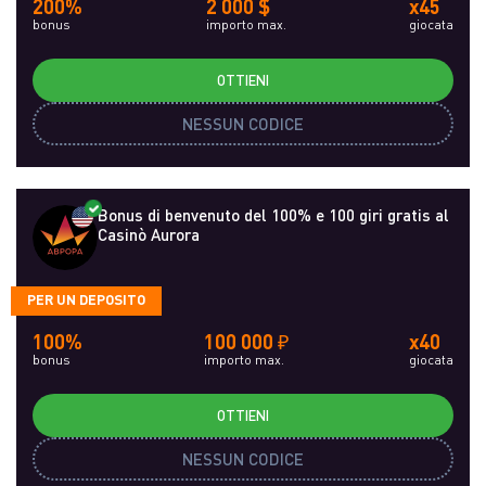
200%
2 000 $
x45
bonus
importo max.
giocata
OTTIENI
NESSUN CODICE
Bonus di benvenuto del 100% e 100 giri gratis al
Casinò Aurora
PER UN DEPOSITO
100%
100 000 ₽
x40
bonus
importo max.
giocata
OTTIENI
NESSUN CODICE