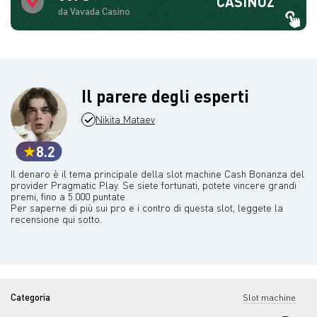
CASINOZ
da Vavada Casino
Il parere degli esperti
Nikita Mataev
8.2
Il denaro è il tema principale della slot machine Cash Bonanza del
provider Pragmatic Play. Se siete fortunati, potete vincere grandi
premi, fino a 5.000 puntate.
Per saperne di più sui pro e i contro di questa slot, leggete la
recensione qui sotto.
Categoria
Slot machine