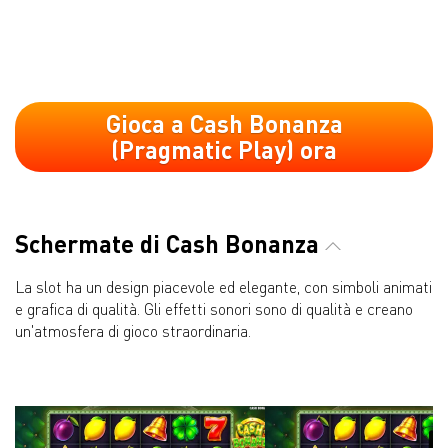
Gioca a Cash Bonanza
(Pragmatic Play) ora
Schermate di Cash Bonanza
La slot ha un design piacevole ed elegante, con simboli animati
e grafica di qualità. Gli effetti sonori sono di qualità e creano
un'atmosfera di gioco straordinaria.