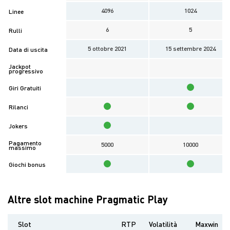
4096
1024
Linee
6
5
Rulli
5 ottobre 2021
15 settembre 2024
Data di uscita
Jackpot
progressivo
Giri Gratuiti
Rilanci
Jokers
Pagamento
5000
10000
massimo
Giochi bonus
Altre slot machine Pragmatic Play
Slot
RTP
Volatilità
Maxwin