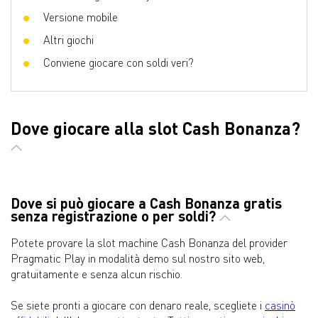
Versione mobile
Altri giochi
Conviene giocare con soldi veri?
Dove giocare alla slot Cash Bonanza?
Dove si può giocare a Cash Bonanza gratis
senza registrazione o per soldi?
Potete provare la slot machine Cash Bonanza del provider
Pragmatic Play in modalità demo sul nostro sito web,
gratuitamente e senza alcun rischio.
Se siete pronti a giocare con denaro reale, scegliete i
casinò