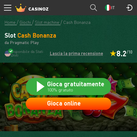
CASINOZ
GIOCA
IT
Home
Giochi
Slot machine
Cash Bonanza
Slot
Cash Bonanza
da Pragmatic Play
8.2
Disponibile da Stati
/10
Lascia la prima recensione
Uniti
Gioca gratuitamente
100% gratuito
Gioca online