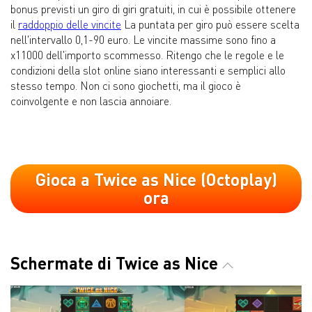
bonus previsti un giro di giri gratuiti, in cui è possibile ottenere
il
raddoppio delle vincite
La puntata per giro può essere scelta
nell'intervallo 0,1-90 euro. Le vincite massime sono fino a
x11000 dell'importo scommesso. Ritengo che le regole e le
condizioni della slot online siano interessanti e semplici allo
stesso tempo. Non ci sono giochetti, ma il gioco è
coinvolgente e non lascia annoiare.
Gioca a Twice as Nice (Octoplay)
ora
Schermate di Twice as Nice