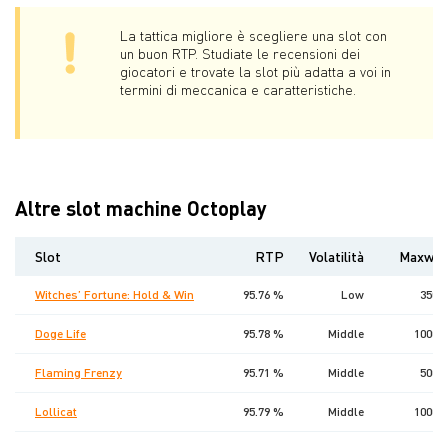
La tattica migliore è scegliere una slot con
un buon RTP. Studiate le recensioni dei
giocatori e trovate la slot più adatta a voi in
termini di meccanica e caratteristiche.
Altre slot machine Octoplay
Slot
RTP
Volatilità
Maxwin
Witches’ Fortune: Hold & Win
95.76 %
Low
3500
Doge Life
95.78 %
Middle
10000
Flaming Frenzy
95.71 %
Middle
5000
Lollicat
95.79 %
Middle
10000