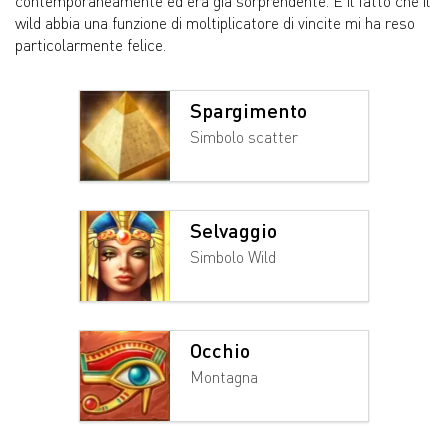
contemporaneamente ed era già sorprendente. E il fatto che il
wild abbia una funzione di moltiplicatore di vincite mi ha reso
particolarmente felice.
Spargimento
Simbolo scatter
Selvaggio
Simbolo Wild
Occhio
Montagna