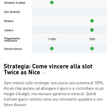
Simboli Scatter
Giri Gratuiti
Rilanci
Jokers
Pagamento
11000
1500
massimo
Giochi bonus
Strategia: Come vincere alla slot
Twice as Nice
Sarò onesto sulle strategie: non esiste uno schema al 100%.
Alcuni chip aiutano ad allungare il gioco e a controllare un po'
meglio il budget, ma nessuno garantisce miracoli. Quindi
trattate questi sistemi come uno strumento ausiliario e non
fatevi illusioni.