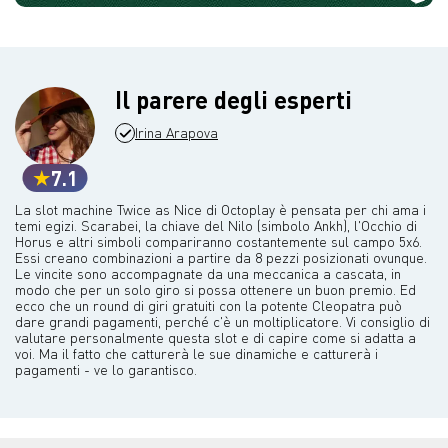
Il parere degli esperti
Irina Arapova
7.1
La slot machine Twice as Nice di Octoplay è pensata per chi ama i
temi egizi. Scarabei, la chiave del Nilo (simbolo Ankh), l'Occhio di
Horus e altri simboli compariranno costantemente sul campo 5x6.
Essi creano combinazioni a partire da 8 pezzi posizionati ovunque.
Le vincite sono accompagnate da una meccanica a cascata, in
modo che per un solo giro si possa ottenere un buon premio. Ed
ecco che un round di giri gratuiti con la potente Cleopatra può
dare grandi pagamenti, perché c'è un moltiplicatore. Vi consiglio di
valutare personalmente questa slot e di capire come si adatta a
voi. Ma il fatto che catturerà le sue dinamiche e catturerà i
pagamenti - ve lo garantisco.