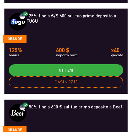
125% fino a €/$ 600 sul tuo primo deposito a
FUGU
GRANDE
125%
600 $
x40
bonus
importo max.
giocata
OTTIENI
CASINOZ
150% fino a 600 € sul tuo primo deposito a Beef
GRANDE