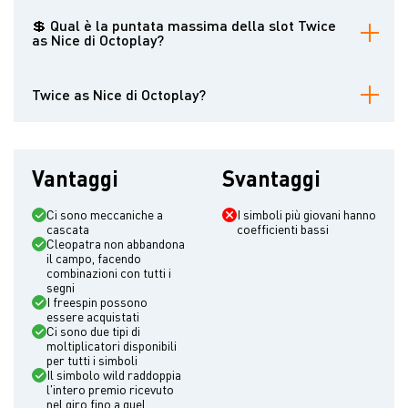
х11000
💲 Qual è la puntata massima della slot Twice
as Nice di Octoplay?
90
Twice as Nice di Octoplay?
95.81%
Vantaggi
Svantaggi
Ci sono meccaniche a
I simboli più giovani hanno
cascata
coefficienti bassi
Cleopatra non abbandona
il campo, facendo
combinazioni con tutti i
segni
I freespin possono
essere acquistati
Ci sono due tipi di
moltiplicatori disponibili
per tutti i simboli
Il simbolo wild raddoppia
l'intero premio ricevuto
nel giro fino a quel