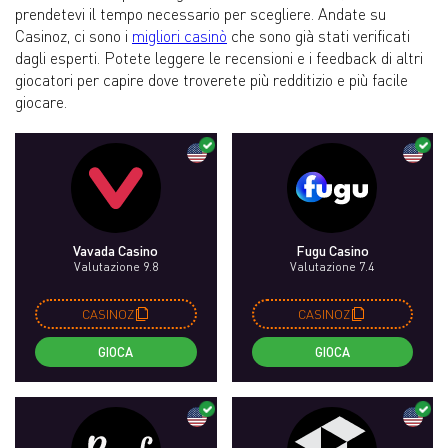
prendetevi il tempo necessario per scegliere. Andate su
Casinoz, ci sono i
migliori casinò
che sono già stati verificati
dagli esperti. Potete leggere le recensioni e i feedback di altri
giocatori per capire dove troverete più redditizio e più facile
giocare.
Vavada Casino
Fugu Casino
Valutazione 9.8
Valutazione 7.4
CASINOZ
CASINOZ
GIOCA
GIOCA