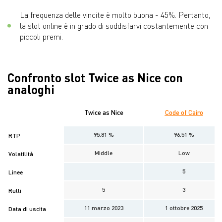
La frequenza delle vincite è molto buona - 45%. Pertanto,
la slot online è in grado di soddisfarvi costantemente con
piccoli premi.
Confronto slot Twice as Nice con
analoghi
Twice as Nice
Code of Cairo
95.81 %
96.51 %
RTP
Middle
Low
Volatilità
5
Linee
5
3
Rulli
11 marzo 2023
1 ottobre 2025
Data di uscita