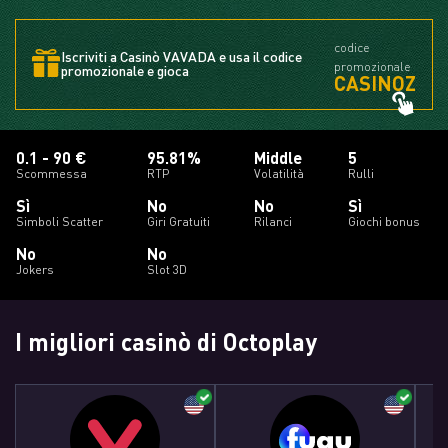
codice
Iscriviti a Casinò VAVADA e usa il codice
promozionale
promozionale e gioca
CASINOZ
0.1 - 90 €
95.81%
Middle
5
Scommessa
RTP
Volatilità
Rulli
Sì
No
No
Sì
Simboli Scatter
Giri Gratuiti
Rilanci
Giochi bonus
No
No
Jokers
Slot 3D
I migliori casinò di Octoplay