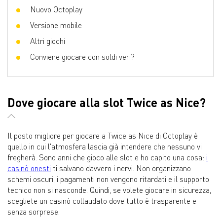
Nuovo Octoplay
Versione mobile
Altri giochi
Conviene giocare con soldi veri?
Dove giocare alla slot Twice as Nice?
Il posto migliore per giocare a Twice as Nice di Octoplay è
quello in cui l'atmosfera lascia già intendere che nessuno vi
fregherà. Sono anni che gioco alle slot e ho capito una cosa:
i
casinò onesti
ti salvano davvero i nervi. Non organizzano
schemi oscuri, i pagamenti non vengono ritardati e il supporto
tecnico non si nasconde. Quindi, se volete giocare in sicurezza,
scegliete un casinò collaudato dove tutto è trasparente e
senza sorprese.