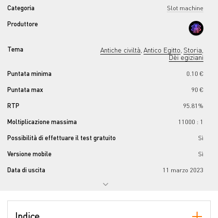
Categoria
Slot machine
Produttore
Tema
Antiche civiltà
Antico Egitto
Storia
,
,
,
Dèi egiziani
Puntata minima
0.10 €
Puntata max
90 €
RTP
95.81%
Moltiplicazione massima
11000 : 1
Possibilità di effettuare il test gratuito
Sì
Versione mobile
Sì
Data di uscita
11 marzo 2023
Jackpot progressivo
No
Numero di rulli
5
Indice
Joker wild
No