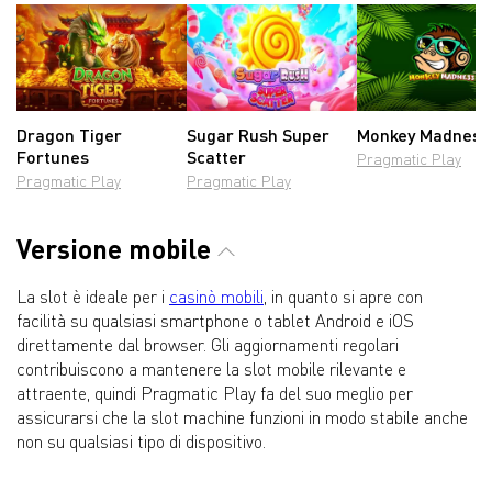
Dragon Tiger
Sugar Rush Super
Monkey Madness
Fortunes
Scatter
Pragmatic Play
Pragmatic Play
Pragmatic Play
Versione mobile
La slot è ideale per i
casinò mobili
, in quanto si apre con
facilità su qualsiasi smartphone o tablet Android e iOS
direttamente dal browser. Gli aggiornamenti regolari
contribuiscono a mantenere la slot mobile rilevante e
attraente, quindi Pragmatic Play fa del suo meglio per
assicurarsi che la slot machine funzioni in modo stabile anche
non su qualsiasi tipo di dispositivo.