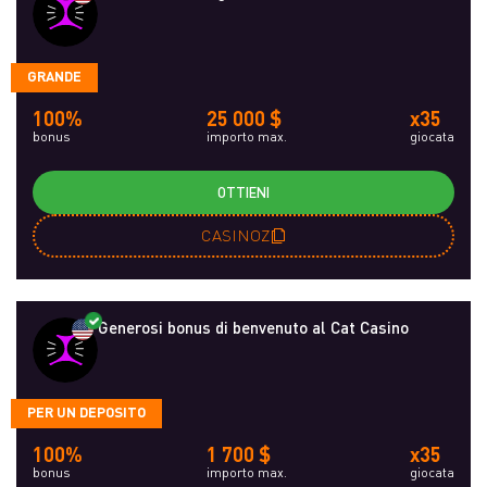
GRANDE
100%
25 000 $
x35
bonus
importo max.
giocata
OTTIENI
CASINOZ
Generosi bonus di benvenuto al Cat Casino
PER UN DEPOSITO
100%
1 700 $
x35
bonus
importo max.
giocata