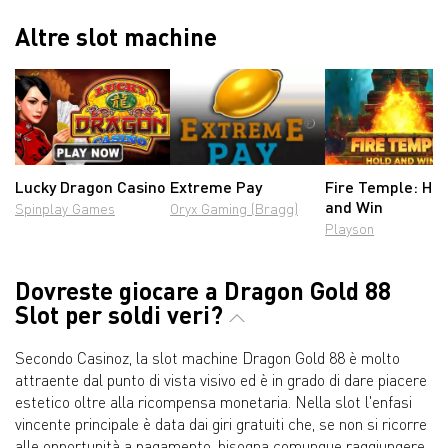
Altre slot machine
Lucky Dragon Casino
Extreme Pay
Fire Temple: Ho
and Win
Spinplay Games
Oryx Gaming (Bragg)
Playson
Dovreste giocare a Dragon Gold 88
Slot per soldi veri?
Secondo Casinoz, la slot machine Dragon Gold 88 è molto
attraente dal punto di vista visivo ed è in grado di dare piacere
estetico oltre alla ricompensa monetaria. Nella slot l'enfasi
vincente principale è data dai giri gratuiti che, se non si ricorre
alle opportunità a pagamento, bisogna comunque raggiungere.