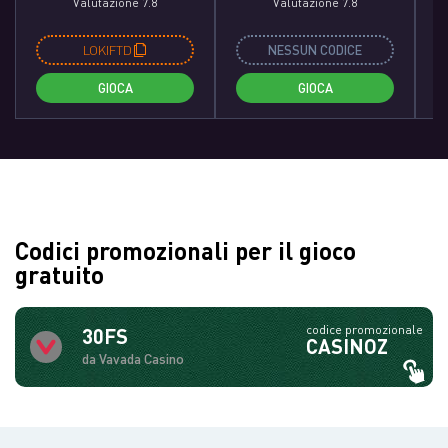
Valutazione 7.8
Valutazione 7.8
LOKIFTD
NESSUN CODICE
GIOCA
GIOCA
Codici promozionali per il gioco
gratuito
codice promozionale
30FS
CASINOZ
da Vavada Casino