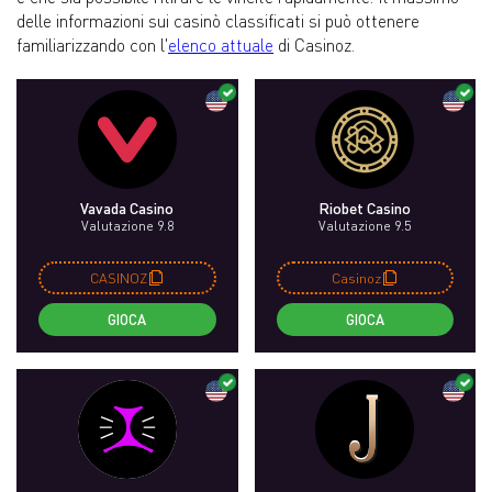
delle informazioni sui casinò classificati si può ottenere
familiarizzando con l'
elenco attuale
di Casinoz.
Vavada Casino
Riobet Casino
Valutazione 9.8
Valutazione 9.5
CASINOZ
Casinoz
GIOCA
GIOCA