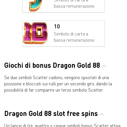
bassa remunerazione
10
Simbolo di carta a
bassa remunerazione
Giochi di bonus Dragon Gold 88
Se due simboli Scatter cadono, vengono spostati di una
posizione e bloccati sui rulli per un secondo giro, dando la
possibilità di far comparire un terzo simbolo Scatter.
Dragon Gold 88 slot free spins
Un lancio di tre, quattro o cinque simboli bonus Scatter attiva