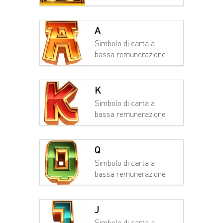
A
Simbolo di carta a
bassa remunerazione
K
Simbolo di carta a
bassa remunerazione
Q
Simbolo di carta a
bassa remunerazione
J
Simbolo di carta a