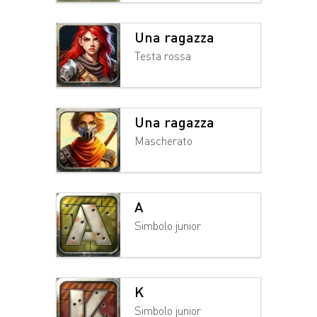
Una ragazza
Testa rossa
Una ragazza
Mascherato
A
Simbolo junior
K
Simbolo junior