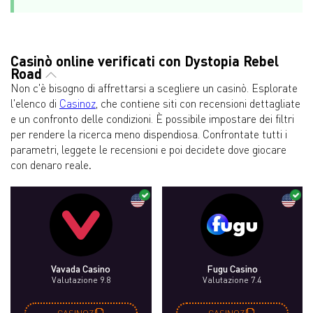
Casinò online verificati con Dystopia Rebel
Road
Non c'è bisogno di affrettarsi a scegliere un casinò. Esplorate
l'elenco di
Casinoz
, che contiene siti con recensioni dettagliate
e un confronto delle condizioni. È possibile impostare dei filtri
per rendere la ricerca meno dispendiosa. Confrontate tutti i
parametri, leggete le recensioni e poi decidete dove giocare
con denaro reale
.
Vavada Casino
Fugu Casino
Valutazione 9.8
Valutazione 7.4