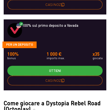
CASINOZ
100% sul primo deposito a Vavada
PER UN DEPOSITO
100%
1 000 €
x35
bonus
importo max.
giocata
OTTIENI
CASINOZ
Come giocare a Dystopia Rebel Road
(Octoplay)