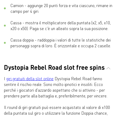
Camion - aggiunge 20 punti forza e vita ciascuno, rimane in
campo per 4 giri.
Cassa - mostra il moltiplicatore della puntata (x2, x5, x10,
x20 o x50). Paga se c'è un alleato sopra la sua posizione.
Cassa doppia - raddoppia i valori di tutte le statistiche dei
personaggi sopra di loro. È orizzontale e occupa 2 caselle.
Dystopia Rebel Road slot free spins
I
giri gratuiti della slot online
Dystopia Rebel Road fanno
sentire il rischio reale. Sono molto ipnotici e insoliti. Ecco
perché i giocatori d'azzardo aspettano che si attivino - per
prendere parte alla battaglia e, preferibilmente, per vincere.
Il round di giri gratuiti può essere acquistato al valore di x100
della puntata sul giro o utilizzare la funzione Doppia chance,