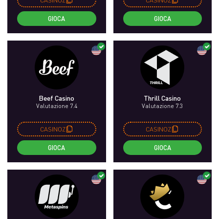
CASINOZ
CASINOZ
GIOCA
GIOCA
Beef Casino
Thrill Casino
Valutazione 7.4
Valutazione 7.3
CASINOZ
CASINOZ
GIOCA
GIOCA