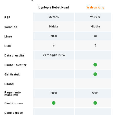
Dystopia Rebel Road
Walrus King
95.76 %
95.79 %
RTP
Middle
Middle
Volatilità
5000
40
Linee
6
5
Rulli
24 maggio 2024
Data di uscita
Simboli Scatter
Giri Gratuiti
Rilanci
Pagamento
5000
5000
massimo
Giochi bonus
Doppio gioco