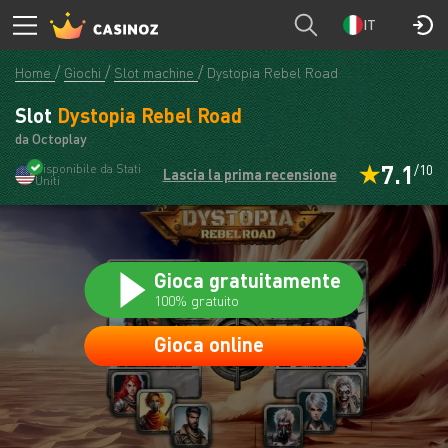
CASINOZ
GIOCA
IT
Home
Giochi
Slot machine
Dystopia Rebel Road
Slot
Dystopia Rebel Road
da Octoplay
7.1
Disponibile da Stati
/10
Lascia la prima recensione
Uniti
Gioca gratuitamente
100% gratuito
Gioca online