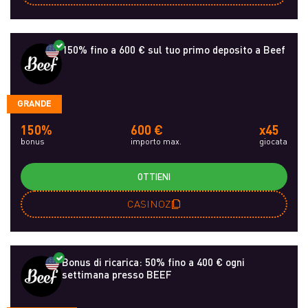
150% fino a 600 € sul tuo primo deposito a Beef
GRANDE
150%
600 €
x45
bonus
importo max.
giocata
OTTIENI
CASINOZ
Bonus di ricarica: 50% fino a 400 € ogni
settimana presso BEEF