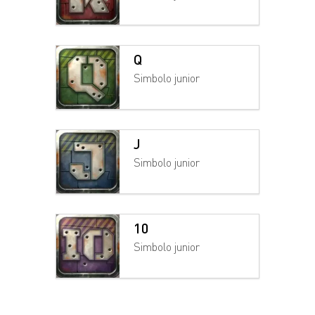
Q
Simbolo junior
J
Simbolo junior
10
Simbolo junior