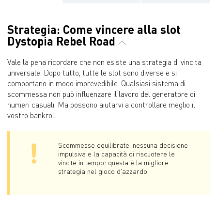
Strategia: Come vincere alla slot
Dystopia Rebel Road
Vale la pena ricordare che non esiste una strategia di vincita
universale. Dopo tutto, tutte le slot sono diverse e si
comportano in modo imprevedibile. Qualsiasi sistema di
scommessa non può influenzare il lavoro del generatore di
numeri casuali. Ma possono aiutarvi a controllare meglio il
vostro bankroll.
Scommesse equilibrate, nessuna decisione
impulsiva e la capacità di riscuotere le
vincite in tempo: questa è la migliore
strategia nel gioco d'azzardo.