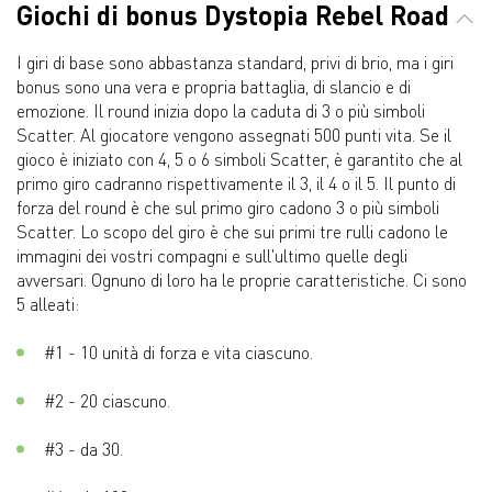
Giochi di bonus Dystopia Rebel Road
I giri di base sono abbastanza standard, privi di brio, ma i giri
bonus sono una vera e propria battaglia, di slancio e di
emozione. Il round inizia dopo la caduta di 3 o più simboli
Scatter. Al giocatore vengono assegnati 500 punti vita. Se il
gioco è iniziato con 4, 5 o 6 simboli Scatter, è garantito che al
primo giro cadranno rispettivamente il 3, il 4 o il 5. Il punto di
forza del round è che sul primo giro cadono 3 o più simboli
Scatter. Lo scopo del giro è che sui primi tre rulli cadono le
immagini dei vostri compagni e sull'ultimo quelle degli
avversari. Ognuno di loro ha le proprie caratteristiche. Ci sono
5 alleati:
#1 - 10 unità di forza e vita ciascuno.
#2 - 20 ciascuno.
#3 - da 30.