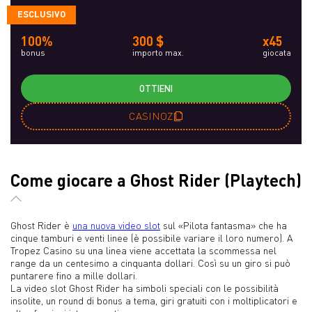
ESCLUSIVO
100%
300 $
x45
bonus
importo max.
giocata
OTTIENI
CASINOZ
Come giocare a Ghost Rider (Playtech)
Ghost Rider è
una nuova video slot
sul «Pilota fantasma» che ha
cinque tamburi e venti linee (è possibile variare il loro numero). A
Tropez Casino su una linea viene accettata la scommessa nel
range da un centesimo a cinquanta dollari. Così su un giro si può
puntarere fino a mille dollari.
La video slot Ghost Rider ha simboli speciali con le possibilità
insolite, un round di bonus a tema, giri gratuiti con i moltiplicatori e