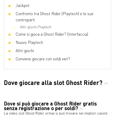
Jackpot
Confronto tra Ghost Rider (Playtech) e le sue
controparti
Altri giochi Playtech
Come si gioca a Ghost Rider? (Interfaccia)
Nuovo Playtech
Altri giochi
Conviene giocare con soldi veri?
Dove giocare alla slot Ghost Rider?
Dove si può giocare a Ghost Rider gratis
senza registrazione o per soldi?
La video slot Ghost Rider ormai si può trovare nei migliori casinò