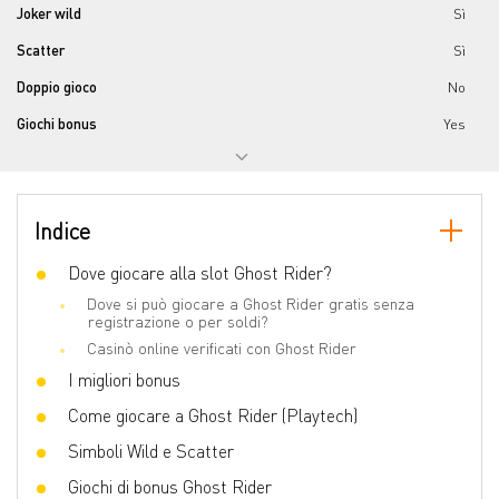
Joker wild
Sì
Scatter
Sì
Doppio gioco
No
Giochi bonus
Yes
Linea di puntata
0.01 - 50
Indice
Dove giocare alla slot Ghost Rider?
Dove si può giocare a Ghost Rider gratis senza
registrazione o per soldi?
Casinò online verificati con Ghost Rider
I migliori bonus
Come giocare a Ghost Rider (Playtech)
Simboli Wild e Scatter
Giochi di bonus Ghost Rider