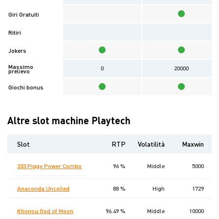
Giri Gratuiti
Ritiri
Jokers
Massimo
0
20000
prelievo
Giochi bonus
Altre slot machine Playtech
Slot
RTP
Volatilità
Maxwin
D
333 Piggy Power Combo
96 %
Middle
5000
Anaconda Uncoiled
88 %
High
1729
3
Khonsu God of Moon
96.49 %
Middle
10000