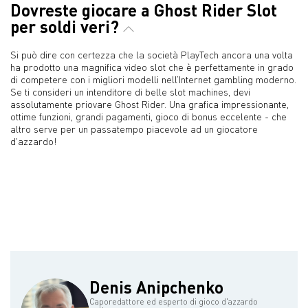
Dovreste giocare a Ghost Rider Slot
per soldi veri?
Si può dire con certezza che la società PlayTech ancora una volta
ha prodotto una magnifica video slot che è perfettamente in grado
di competere con i migliori modelli nell’Internet gambling moderno.
Se ti consideri un intenditore di belle slot machines, devi
assolutamente priovare Ghost Rider. Una grafica impressionante,
ottime funzioni, grandi pagamenti, gioco di bonus eccelente - che
altro serve per un passatempo piacevole ad un giocatore
d'azzardo!
Denis Anipchenko
Caporedattore ed esperto di gioco d'azzardo