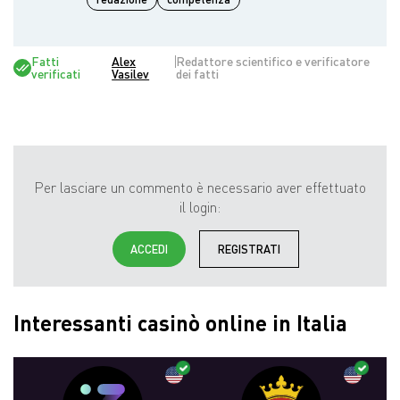
Fatti
Alex
Redattore scientifico e verificatore
verificati
Vasilev
dei fatti
Per lasciare un commento è necessario aver effettuato
il login:
ACCEDI
REGISTRATI
Interessanti casinò online in Italia