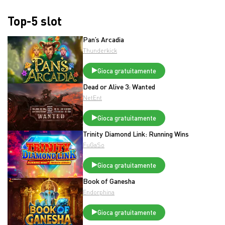
Top-5 slot
Pan’s Arcadia
Thunderkick
Gioca gratuitamente
Dead or Alive 3: Wanted
NetEnt
Gioca gratuitamente
Trinity Diamond Link: Running Wins
FuGaSo
Gioca gratuitamente
Book of Ganesha
Endorphina
Gioca gratuitamente