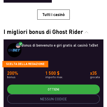
Tutti i casinò
I migliori bonus di Ghost Rider
Bonus di benvenuto e giri gratis al casinò 1xBet
SCELTA DELLA REDAZIONE
200%
1 500 $
x35
bonus
importo max.
giocata
OTTIENI
NESSUN CODICE