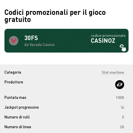
Codici promozionali per il gioco
gratuito
codice promozionale
30FS
CASINOZ
da Vavada Casino
Categoria
Slot machine
Produttore
Puntata max
1000
Jackpot progressivo
Sì
Numero di rulli
5
Numero di linee
20