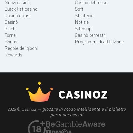
Nuovi casinò
Casino del mese
Black list casino
Soft
Casinò chiusi
Strategie
Casinò
Notizie
Giochi
Sitemap
Tornei
Casinò terrestri
Bonus
Programmi di affiliazione
Regole dei giochi
Rewards
giocare in modo intelligente è il biglietto
2026 © Casinoz —
per il successo!