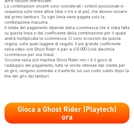
altre funzioni interessanti.
Le combinazioni vincenti sono considerati i simboli poisizionati in
sequenza sulle linee attive (due o tre e di più), che devono iniziare
dal primo tamburo. Su ogni linea viene pagata solo la
combinazione massima.
Il totale del pagamento dipende dalla scommessa che è stata fatta
su questa linea e dal coefficiente della combinazione per il quale
andrà moltiplicata la scommessa. Ci sono eccezioni da questa
regola, sulle quali leggete di seguito. Il più grande coefficiente
nella video slot Ghost Rider è pari a x10 000 (cioè diecimila
scommesse per una linea).
Siccome nella slot machine Ghost Rider non c’è il gioco di
raddoppio del pagamento, tutte le vincite ottenute dal cliente per
un giro, vengono sommate e trasferite sul suo conto subito dopo la
fine del giro dei tamburi.
Gioca a Ghost Rider (Playtech)
ora