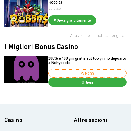
Robbits
Quickspin
Gioca gratuitamente
Valutazione completa dei giochi
I Migliori Bonus Casino
200% e 100 giri gratis sul tuo primo deposito
a Nokycbets
WIN200
Ottieni
Casinò
Altre sezioni