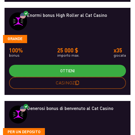
Enormi bonus High Roller al Cat Casino
GRANDE
100%
25 000 $
x35
bonus
importo max.
giocata
OTTIENI
CASINOZ
Generosi bonus di benvenuto al Cat Casino
PER UN DEPOSITO