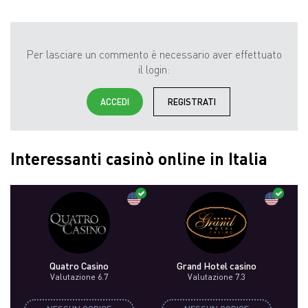
Per lasciare un commento è necessario aver effettuato
il login:
ACCEDI
REGISTRATI
Interessanti casinò online in Italia
Quatro Casino
Grand Hotel casino
Valutazione 6.7
Valutazione 7.3