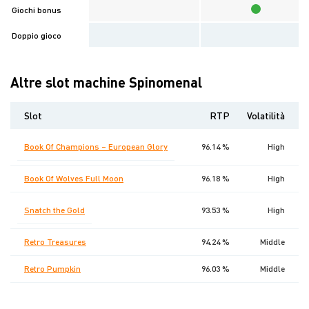
Giochi bonus
Doppio gioco
Altre slot machine Spinomenal
Slot
RTP
Volatilità
Book Of Champions – European Glory
96.14 %
High
Book Of Wolves Full Moon
96.18 %
High
Snatch the Gold
93.53 %
High
Retro Treasures
94.24 %
Middle
Retro Pumpkin
96.03 %
Middle