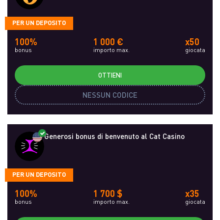
PER UN DEPOSITO
100%
1 000 €
x50
bonus
importo max.
giocata
OTTIENI
NESSUN CODICE
Generosi bonus di benvenuto al Cat Casino
PER UN DEPOSITO
100%
1 700 $
x35
bonus
importo max.
giocata