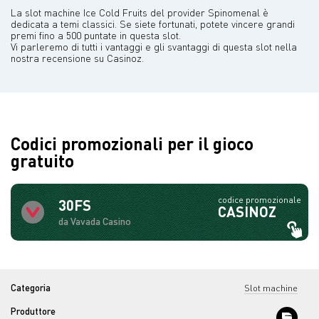
La slot machine Ice Cold Fruits del provider Spinomenal è
dedicata a temi classici. Se siete fortunati, potete vincere grandi
premi fino a 500 puntate in questa slot.
Vi parleremo di tutti i vantaggi e gli svantaggi di questa slot nella
nostra recensione su Casinoz.
Codici promozionali per il gioco
gratuito
codice promozionale
30FS
CASINOZ
da Vavada Casino
Categoria
Slot machine
Produttore