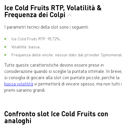
Ice Cold Fruits RTP, Volatilità &
Frequenza dei Colpi
I parametri tecnici della slot sono i seguenti:
Ice Cold Fruits RTP: 95,72%;
Volatilità: bassa;
Frequenza delle vincite: nessun dato dal provider Spinomenal.
Tutte queste caratteristiche devono essere prese in
considerazione quando si sceglie la puntata ottimale. In breve,
si consiglia di giocare alla slot con puntate piccole, perché la
bassa volatilità
vi permetterà di vincere spesso, ma non tutti i
premi saranno grandi.
Confronto slot Ice Cold Fruits con
analoghi