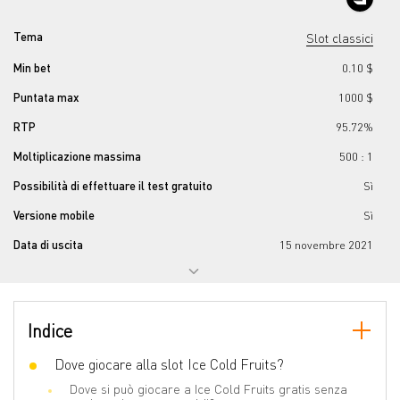
Tema
Slot classici
Min bet
0.10 $
Puntata max
1000 $
RTP
95.72%
Moltiplicazione massima
500 : 1
Possibilità di effettuare il test gratuito
Sì
Versione mobile
Sì
Data di uscita
15 novembre 2021
Jackpot progressivo
No
Numero di rulli
5
Indice
Numero di linee
100
Joker wild
Dove giocare alla slot Ice Cold Fruits?
Sì
Dove si può giocare a Ice Cold Fruits gratis senza
Scatter
Sì