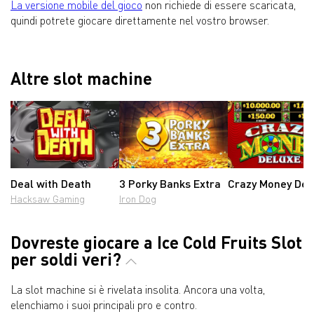
La versione mobile del gioco
non richiede di essere scaricata,
quindi potrete giocare direttamente nel vostro browser.
Altre slot machine
Deal with Death
3 Porky Banks Extra
Crazy Money Del
Hacksaw Gaming
Iron Dog
Dovreste giocare a Ice Cold Fruits Slot
per soldi veri?
La slot machine si è rivelata insolita. Ancora una volta,
elenchiamo i suoi principali pro e contro.