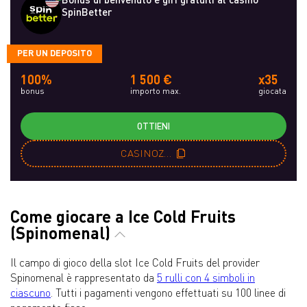
SpinBetter
PER UN DEPOSITO
100%
1 500 €
x35
bonus
importo max.
giocata
OTTIENI
CASINOZRU
Come giocare a Ice Cold Fruits
(Spinomenal)
Il campo di gioco della slot Ice Cold Fruits del provider
Spinomenal è rappresentato da
5 rulli con 4 simboli in
ciascuno
. Tutti i pagamenti vengono effettuati su 100 linee di