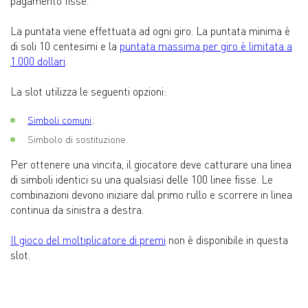
pagamento fisse.
La puntata viene effettuata ad ogni giro. La puntata minima è
di soli 10 centesimi e la
puntata massima per giro è limitata a
1.000 dollari
.
La slot utilizza le seguenti opzioni:
Simboli comuni
;
Simbolo di sostituzione.
Per ottenere una vincita, il giocatore deve catturare una linea
di simboli identici su una qualsiasi delle 100 linee fisse. Le
combinazioni devono iniziare dal primo rullo e scorrere in linea
continua da sinistra a destra.
Il gioco del moltiplicatore di premi
non è disponibile in questa
slot.