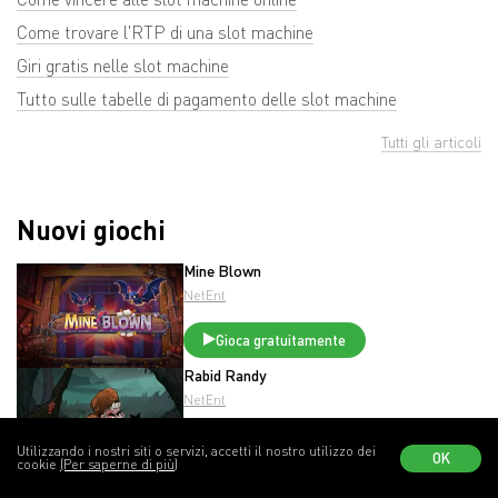
Come trovare l'RTP di una slot machine
Giri gratis nelle slot machine
Tutto sulle tabelle di pagamento delle slot machine
Tutti gli articoli
Nuovi giochi
Mine Blown
NetEnt
Gioca gratuitamente
Rabid Randy
NetEnt
Gioca gratuitamente
Utilizzando i nostri siti o servizi, accetti il nostro utilizzo dei
OK
cookie
(Per saperne di più)
Finn and the Dragon Tales