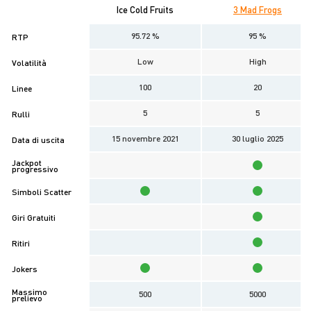
Ice Cold Fruits
3 Mad Frogs
95.72 %
95 %
RTP
Low
High
Volatilità
100
20
Linee
5
5
Rulli
15 novembre 2021
30 luglio 2025
Data di uscita
Jackpot
progressivo
Simboli Scatter
Giri Gratuiti
Ritiri
Jokers
Massimo
500
5000
prelievo