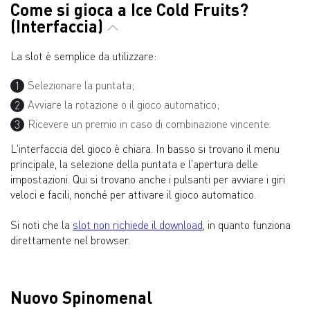
Come si gioca a Ice Cold Fruits?
(Interfaccia)
La slot è semplice da utilizzare:
Selezionare la puntata;
Avviare la rotazione o il gioco automatico;
Ricevere un premio in caso di combinazione vincente.
L'interfaccia del gioco è chiara. In basso si trovano il menu
principale, la selezione della puntata e l'apertura delle
impostazioni. Qui si trovano anche i pulsanti per avviare i giri
veloci e facili, nonché per attivare il gioco automatico.
Si noti che la
slot non richiede il download
, in quanto funziona
direttamente nel browser.
Nuovo Spinomenal