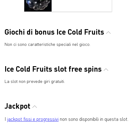
Giochi di bonus Ice Cold Fruits
Non ci sono caratteristiche speciali nel gioco.
Ice Cold Fruits slot free spins
La slot non prevede giri gratuiti.
Jackpot
I
jackpot fissi e progressivi
non sono disponibili in questa slot.