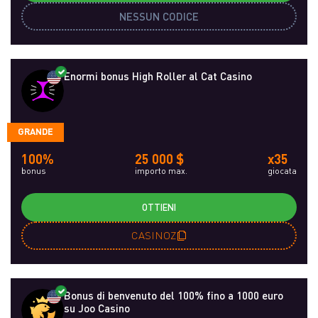
NESSUN CODICE
Enormi bonus High Roller al Cat Casino
GRANDE
100%
25 000 $
x35
bonus
importo max.
giocata
OTTIENI
CASINOZ
Bonus di benvenuto del 100% fino a 1000 euro
su Joo Casino