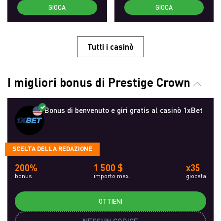
GIOCA
GIOCA
Tutti i casinò
I migliori bonus di Prestige Crown
Bonus di benvenuto e giri gratis al casinò 1xBet
SCELTA DELLA REDAZIONE
200%
1 500 $
x35
bonus
importo max.
giocata
OTTIENI
NESSUN CODICE