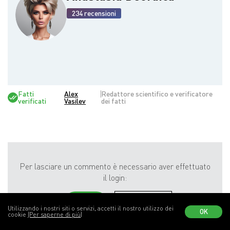
234 recensioni
Fatti
Alex
Redattore scientifico e verificatore
verificati
Vasilev
dei fatti
Per lasciare un commento è necessario aver effettuato
il login:
ACCEDI
REGISTRATI
Utilizzando i nostri siti o servizi, accetti il nostro utilizzo dei
OK
cookie
(Per saperne di più)