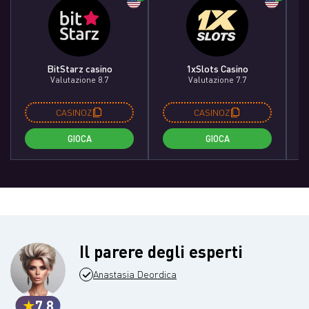
BitStarz casino
1xSlots Casino
Valutazione 8.7
Valutazione 7.7
CASINOZ
CASINOZ
GIOCA
GIOCA
Il parere degli esperti
Anastasia Deordica
7.8