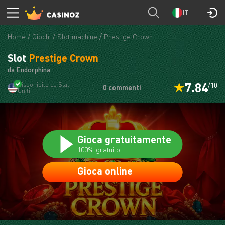
CASINOZ
GIOCA
IT
Home
Giochi
Slot machine
Prestige Crown
Slot
Prestige Crown
da Endorphina
7.84
Disponibile da Stati
/10
0 commenti
Uniti
Gioca gratuitamente
100% gratuito
Gioca online