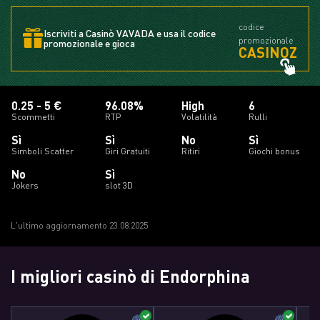
codice
Iscriviti a Casinò VAVADA e usa il codice
promozionale
promozionale e gioca
CASINOZ
0.25 - 5 €
96.08%
High
6
Scommetti
RTP
Volatilità
Rulli
Sì
Sì
No
Sì
Simboli Scatter
Giri Gratuiti
Ritiri
Giochi bonus
No
Sì
Jokers
slot 3D
L'ultimo aggiornamento 23.08.2025
I migliori casinò di Endorphina