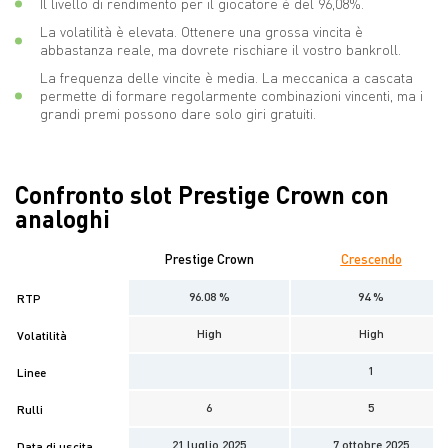
Il livello di rendimento per il giocatore è del 96,08%.
La volatilità è elevata. Ottenere una grossa vincita è
abbastanza reale, ma dovrete rischiare il vostro bankroll.
La frequenza delle vincite è media. La meccanica a cascata
permette di formare regolarmente combinazioni vincenti, ma i
grandi premi possono dare solo giri gratuiti.
Confronto slot Prestige Crown con
analoghi
Prestige Crown
Crescendo
96.08 %
94 %
RTP
High
High
Volatilità
1
Linee
6
5
Rulli
21 luglio 2025
7 ottobre 2025
Data di uscita