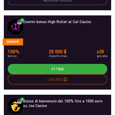
Enormi bonus High Roller al Cat Casino
GRANDE
100%
25 000 $
x35
bonus
importo max.
giocata
OTTIENI
CASINOZ
Bonus di benvenuto del 100% fino a 1000 euro
su Joo Casino