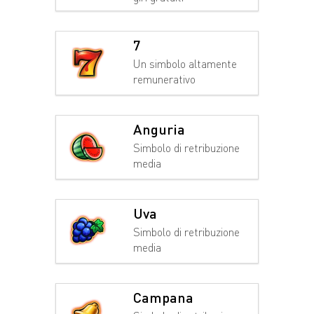
7
Un simbolo altamente
remunerativo
Anguria
Simbolo di retribuzione
media
Uva
Simbolo di retribuzione
media
Campana