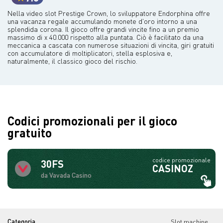
Nella video slot Prestige Crown, lo sviluppatore Endorphina offre
una vacanza regale accumulando monete d'oro intorno a una
splendida corona. Il gioco offre grandi vincite fino a un premio
massimo di x 40.000 rispetto alla puntata. Ciò è facilitato da una
meccanica a cascata con numerose situazioni di vincita, giri gratuiti
con accumulatore di moltiplicatori, stella esplosiva e,
naturalmente, il classico gioco del rischio.
Codici promozionali per il gioco
gratuito
codice promozionale
30FS
CASINOZ
da Vavada Casino
Categoria
Slot machine