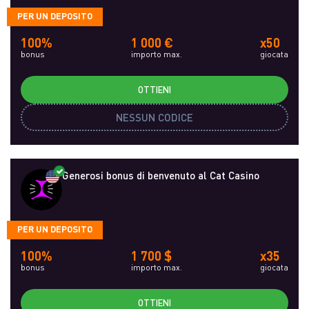
PER UN DEPOSITO
100%
1 000 €
x50
bonus
importo max.
giocata
OTTIENI
NESSUN CODICE
Generosi bonus di benvenuto al Cat Casino
PER UN DEPOSITO
100%
1 700 $
x35
bonus
importo max.
giocata
OTTIENI