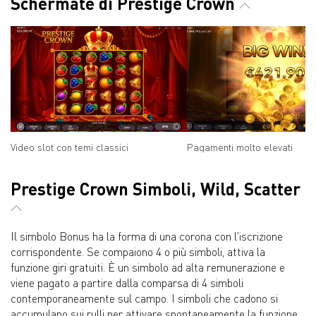
Schermate di Prestige Crown
Video slot con temi classici
Pagamenti molto elevati
Prestige Crown Simboli, Wild, Scatter
Il simbolo Bonus ha la forma di una corona con l'iscrizione
corrispondente. Se compaiono 4 o più simboli, attiva la
funzione giri gratuiti. È un simbolo ad alta remunerazione e
viene pagato a partire dalla comparsa di 4 simboli
contemporaneamente sul campo. I simboli che cadono si
accumulano sui rulli per attivare spontaneamente la funzione