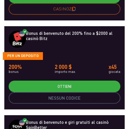
CASINOZ
Bonus di benvenuto del 200% fino a $2000 al
casinò Bitz
PER UN DEPOSITO
200%
2 000 $
x45
bonus
importo max.
giocata
OTTIENI
NESSUN CODICE
Bonus di benvenuto e giri gratuiti al casinò
SpinBetter