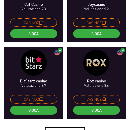
Cat Casino
Joycasino
Valutazione 9.3
Valutazione 9.2
CASINOZ
CASINOZ
GIOCA
GIOCA
BitStarz casino
Rox casino
Valutazione 8.7
Valutazione 8.6
CASINOZ
CASINOZ
GIOCA
GIOCA