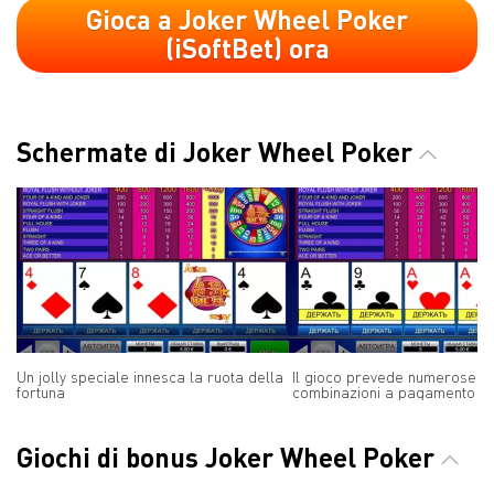
Gioca a Joker Wheel Poker
(iSoftBet) ora
Schermate di Joker Wheel Poker
Un jolly speciale innesca la ruota della
Il gioco prevede numerose
fortuna
combinazioni a pagamento
Giochi di bonus Joker Wheel Poker