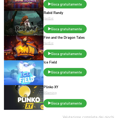
Gioca gratuitamente
Rabid Randy
NetEnt
Gioca gratuitamente
Finn and the Dragon Tales
NetEnt
Gioca gratuitamente
Ice Field
Gioca gratuitamente
Plinko XY
BGaming
Gioca gratuitamente
Valutazione completa dei giochi