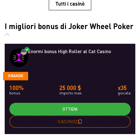
Tutti i casinò
I migliori bonus di Joker Wheel Poker
Enormi bonus High Roller al Cat Casino
GRANDE
100%
25 000 $
x35
bonus
importo max.
giocata
OTTIENI
CASINOZ