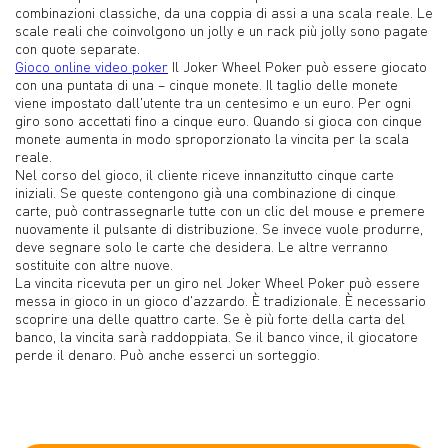
combinazioni classiche, da una coppia di assi a una scala reale. Le
scale reali che coinvolgono un jolly e un rack più jolly sono pagate
con quote separate.
Gioco online video poker
Il Joker Wheel Poker può essere giocato
con una puntata di una – cinque monete. Il taglio delle monete
viene impostato dall'utente tra un centesimo e un euro. Per ogni
giro sono accettati fino a cinque euro. Quando si gioca con cinque
monete aumenta in modo sproporzionato la vincita per la scala
reale.
Nel corso del gioco, il cliente riceve innanzitutto cinque carte
iniziali. Se queste contengono già una combinazione di cinque
carte, può contrassegnarle tutte con un clic del mouse e premere
nuovamente il pulsante di distribuzione. Se invece vuole produrre,
deve segnare solo le carte che desidera. Le altre verranno
sostituite con altre nuove.
La vincita ricevuta per un giro nel Joker Wheel Poker può essere
messa in gioco in un gioco d'azzardo. È tradizionale. È necessario
scoprire una delle quattro carte. Se è più forte della carta del
banco, la vincita sarà raddoppiata. Se il banco vince, il giocatore
perde il denaro. Può anche esserci un sorteggio.