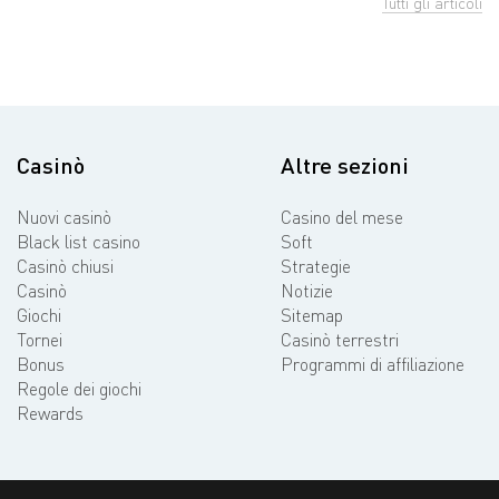
Tutti gli articoli
Casinò
Altre sezioni
Nuovi casinò
Casino del mese
Black list casino
Soft
Casinò chiusi
Strategie
Casinò
Notizie
Giochi
Sitemap
Tornei
Casinò terrestri
Bonus
Programmi di affiliazione
Regole dei giochi
Rewards