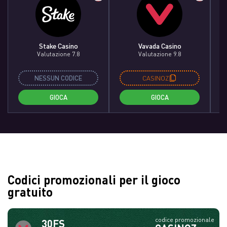
Stake Casino
Vavada Casino
Valutazione 7.8
Valutazione 9.8
NESSUN CODICE
CASINOZ
GIOCA
GIOCA
Codici promozionali per il gioco
gratuito
codice promozionale
30FS