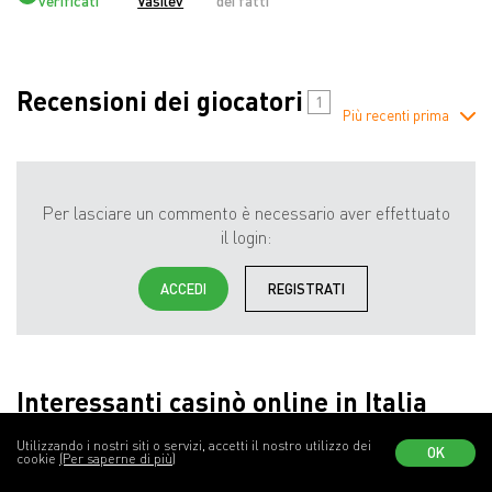
verificati
Vasilev
dei fatti
Recensioni dei giocatori
1
Più recenti prima
Per lasciare un commento è necessario aver effettuato
il login:
ACCEDI
REGISTRATI
Interessanti casinò online in Italia
Utilizzando i nostri siti o servizi, accetti il nostro utilizzo dei
OK
cookie
(Per saperne di più)