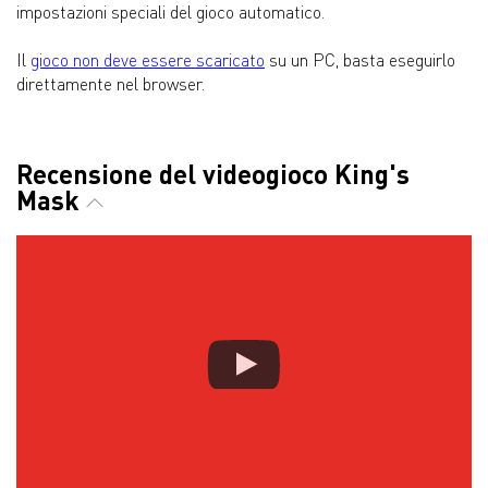
impostazioni speciali del gioco automatico.
Il
gioco non deve essere scaricato
su un PC, basta eseguirlo
direttamente nel browser.
Recensione del videogioco King's
Mask