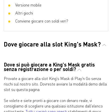
Versione mobile
Altri giochi
Conviene giocare con soldi veri?
Dove giocare alla slot King's Mask?
Dove si può giocare a King's Mask gratis
senza registrazione o per soldi?
Provate a giocare alla slot King's Mask di Play'n Go senza
rischi sul nostro sito. Dovreste avviare la modalità demo della
slot su questa pagina.
Se volete e siete pronti a giocare con denaro reale, vi
consigliamo di scegliere una qualsiasi istituzione dall'elenco
sottostante.
Tutti i casinò sono onesti
stabilimenti di gioco