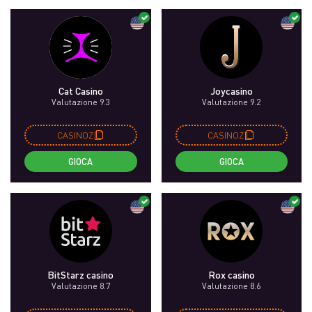
Cat Casino
Joycasino
Valutazione 9.3
Valutazione 9.2
CASINOZ
CASINOZ
GIOCA
GIOCA
BitStarz casino
Rox casino
Valutazione 8.7
Valutazione 8.6