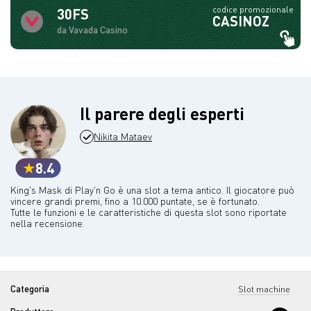
codice promozionale
30FS
CASINOZ
da Vavada Casino
Il parere degli esperti
Nikita Mataev
8.4
King's Mask di Play'n Go è una slot a tema antico. Il giocatore può
vincere grandi premi, fino a 10.000 puntate, se è fortunato.
Tutte le funzioni e le caratteristiche di questa slot sono riportate
nella recensione.
Categoria
Slot machine