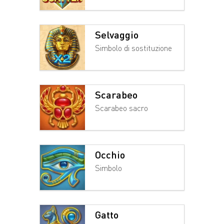
Selvaggio
Simbolo di sostituzione
Scarabeo
Scarabeo sacro
Occhio
Simbolo
Gatto