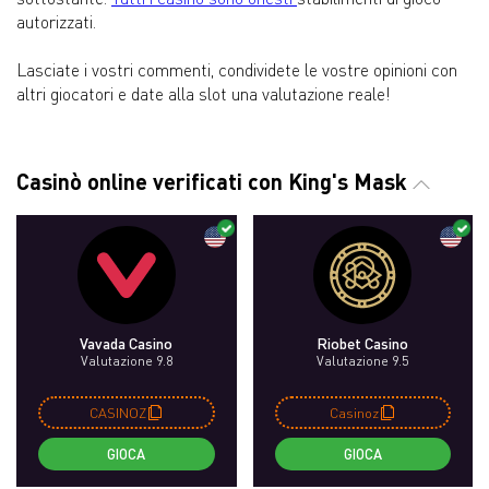
autorizzati.
Lasciate i vostri commenti, condividete le vostre opinioni con
altri giocatori e date alla slot una valutazione reale!
Casinò online verificati con King's Mask
Vavada Casino
Riobet Casino
Valutazione 9.8
Valutazione 9.5
CASINOZ
Casinoz
GIOCA
GIOCA