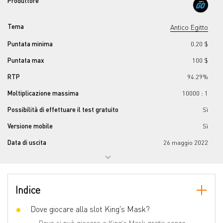
Produttore
Tema
Antico Egitto
Puntata minima
0.20 $
Puntata max
100 $
RTP
94.29%
Moltiplicazione massima
10000 : 1
Possibilità di effettuare il test gratuito
Sì
Versione mobile
Sì
Data di uscita
26 maggio 2022
Jackpot progressivo
No
Numero di rulli
5
Indice
Numero di linee
20
Joker wild
Dove giocare alla slot King's Mask?
Sì
Dove si può giocare a King's Mask gratis senza