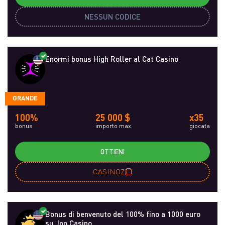
NESSUN CODICE
Enormi bonus High Roller al Cat Casino
GRANDE
100%
25 000 $
x35
bonus
importo max.
giocata
OTTIENI
CASINOZ
Bonus di benvenuto del 100% fino a 1000 euro
su Joo Casino