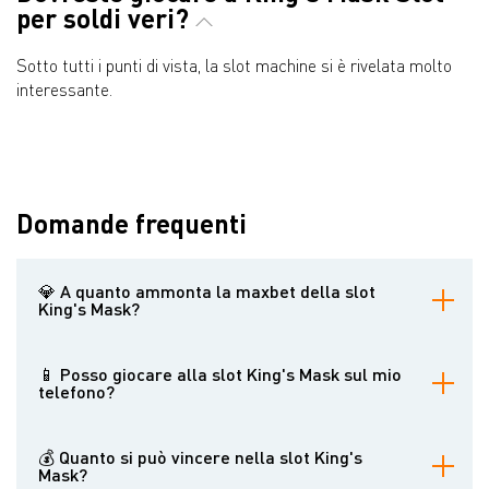
per soldi veri?
Sotto tutti i punti di vista, la slot machine si è rivelata molto
interessante.
Domande frequenti
💎 A quanto ammonta la maxbet della slot
King's Mask?
La puntata massima è di 100 dollari.
📱 Posso giocare alla slot King's Mask sul mio
telefono?
Sì, la slot King's Mask ha una comoda versione mobile.
💰 Quanto si può vincere nella slot King's
Mask?