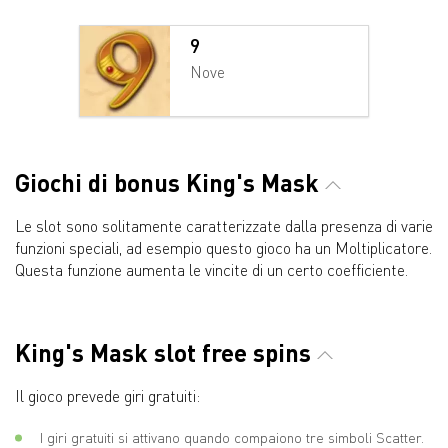
9
Nove
Giochi di bonus King's Mask
Le slot sono solitamente caratterizzate dalla presenza di varie
funzioni speciali, ad esempio questo gioco ha un Moltiplicatore.
Questa funzione aumenta le vincite di un certo coefficiente.
King's Mask slot free spins
Il gioco prevede giri gratuiti:
I giri gratuiti si attivano quando compaiono tre simboli Scatter.