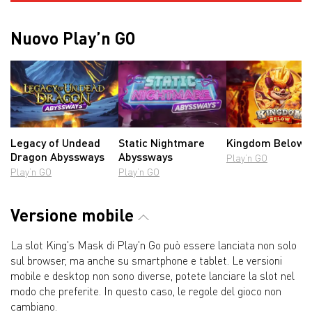
Nuovo Play’n GO
Legacy of Undead
Static Nightmare
Kingdom Below
Dragon Abyssways
Abyssways
Play’n GO
Play’n GO
Play’n GO
Versione mobile
La slot King's Mask di Play'n Go può essere lanciata non solo
sul browser, ma anche su smartphone e tablet. Le versioni
mobile e desktop non sono diverse, potete lanciare la slot nel
modo che preferite. In questo caso, le regole del gioco non
cambiano.