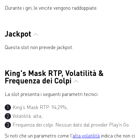
Durante i giri, le vincite vengono raddoppiate.
Jackpot
Questa slot non prevede jackpot.
King's Mask RTP, Volatilità &
Frequenza dei Colpi
La slot presenta i seguenti parametri tecnici:
King's Mask RTP: 94,29%;
Volatilità: alta;
Frequenza dei colpi: Nessun dato dal provider Play'n Go.
Si noti che un parametro come l'
alta volatilità
indica che non ci