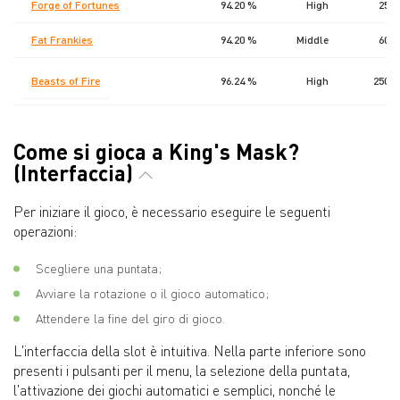
Forge of Fortunes
94.20 %
High
2500
Fat Frankies
94.20 %
Middle
6000
Beasts of Fire
96.24 %
High
25000
Come si gioca a King's Mask?
(Interfaccia)
Per iniziare il gioco, è necessario eseguire le seguenti
operazioni:
Scegliere una puntata;
Avviare la rotazione o il gioco automatico;
Attendere la fine del giro di gioco.
L'interfaccia della slot è intuitiva. Nella parte inferiore sono
presenti i pulsanti per il menu, la selezione della puntata,
l'attivazione dei giochi automatici e semplici, nonché le