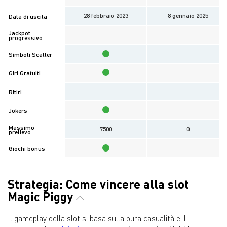
28 febbraio 2023
8 gennaio 2025
Data di uscita
Jackpot
progressivo
Simboli Scatter
Giri Gratuiti
Ritiri
Jokers
Massimo
7500
0
prelievo
Giochi bonus
Strategia: Come vincere alla slot
Magic Piggy
Il gameplay della slot si basa sulla pura casualità e il