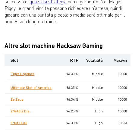
successo di
qualsiasi strategia
non è garantito. Nel Magic
Piggy, le grandi vincite possono richiedere un'attesa, quindi
giocare con una puntata piccola o media sarà ottimale per il
processo a lungo termine.
Altre slot machine Hacksaw Gaming
Slot
RTP
Volatilità
Maxwin
D
Tiger Legends
96.30 %
Middle
10000
Ultimate Slot of America
96.35 %
Middle
10000
Ze Zeus
96.34 %
Middle
10000
2 Wild 2 Die
96.25 %
High
15000
Fruit Duel
96.30 %
High
3333