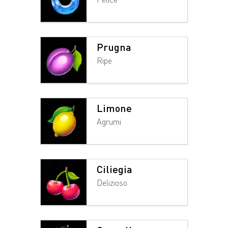
Prugna
Ripe
Limone
Agrumi
Ciliegia
Delizioso