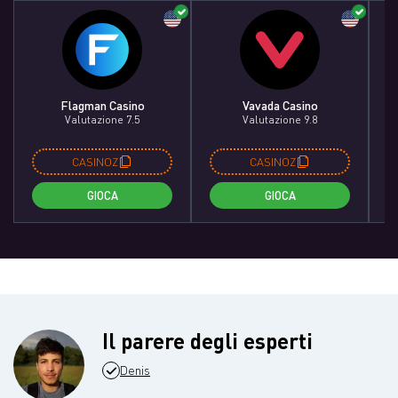
Flagman Casino
Vavada Casino
Valutazione 7.5
Valutazione 9.8
CASINOZ
CASINOZ
GIOCA
GIOCA
Il parere degli esperti
Denis