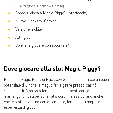
Altri giochi Hacksaw Gaming
Come si gioca a Magic Piggy? (Interfaccia)
Nuovo Hacksaw Gaming
Versione mobile
Altri giochi
Conviene giocare con soldi veri?
Dove giocare alla slot Magic Piggy?
Poiché la Magic Piggy di Hacksaw Gaming suggerisce un buon
potenziale di vincita, è meglio farla girare presso casinò
responsabili. Non solo forniscono pagamenti equi e
mantengono i dati personali al sicuro, ma assicurano anche
che le slot funzionino correttamente, fornendo la migliore
esperienza di gioco.