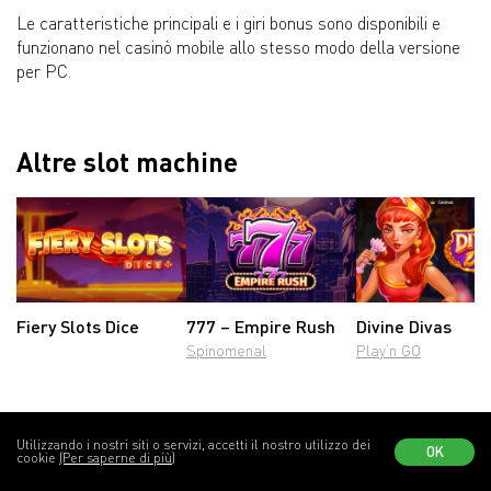
Le caratteristiche principali e i giri bonus sono disponibili e
funzionano nel casinò mobile allo stesso modo della versione
per PC.
Altre slot machine
Fiery Slots Dice
777 – Empire Rush
Divine Divas
Spinomenal
Play’n GO
Dovreste giocare a Magic Piggy Slot
Utilizzando i nostri siti o servizi, accetti il nostro utilizzo dei
OK
per soldi veri?
cookie
(Per saperne di più)