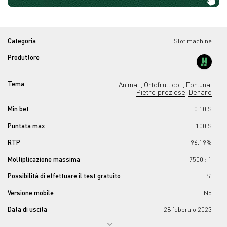
Categoria
Slot machine
Produttore
Tema
Animali
Ortofrutticoli
Fortuna
,
,
,
Pietre preziose
Denaro
,
Min bet
0.10 $
Puntata max
100 $
RTP
96.19%
Moltiplicazione massima
7500 : 1
Possibilità di effettuare il test gratuito
Sì
Versione mobile
No
Data di uscita
28 febbraio 2023
Jackpot progressivo
No