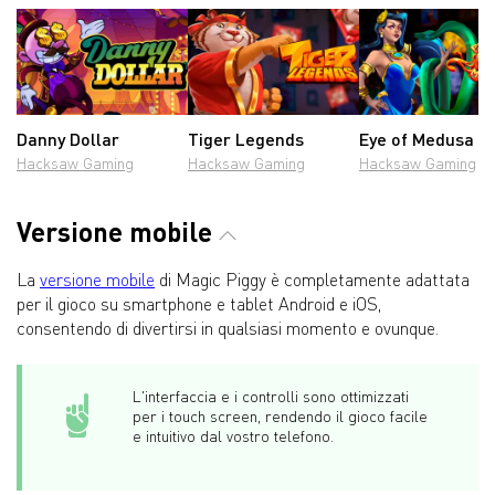
Danny Dollar
Tiger Legends
Eye of Medusa
Hacksaw Gaming
Hacksaw Gaming
Hacksaw Gaming
Versione mobile
La
versione mobile
di Magic Piggy è completamente adattata
per il gioco su smartphone e tablet Android e iOS,
consentendo di divertirsi in qualsiasi momento e ovunque.
L'interfaccia e i controlli sono ottimizzati
per i touch screen, rendendo il gioco facile
e intuitivo dal vostro telefono.