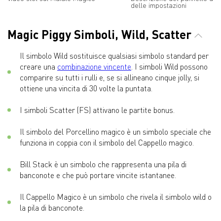
delle impostazioni
Magic Piggy Simboli, Wild, Scatter
Il simbolo Wild sostituisce qualsiasi simbolo standard per
creare una
combinazione vincente
. I simboli Wild possono
comparire su tutti i rulli e, se si allineano cinque jolly, si
ottiene una vincita di 30 volte la puntata.
I simboli Scatter (FS) attivano le partite bonus.
Il simbolo del Porcellino magico è un simbolo speciale che
funziona in coppia con il simbolo del Cappello magico.
Bill Stack è un simbolo che rappresenta una pila di
banconote e che può portare vincite istantanee.
Il Cappello Magico è un simbolo che rivela il simbolo wild o
la pila di banconote.