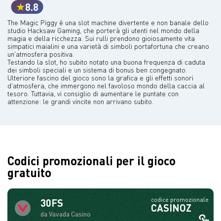
8.8
The Magic Piggy è una slot machine divertente e non banale dello
studio Hacksaw Gaming, che porterà gli utenti nel mondo della
magia e della ricchezza. Sui rulli prendono gioiosamente vita
simpatici maialini e una varietà di simboli portafortuna che creano
un'atmosfera positiva.
Testando la slot, ho subito notato una buona frequenza di caduta
dei simboli speciali e un sistema di bonus ben congegnato.
Ulteriore fascino del gioco sono la grafica e gli effetti sonori
d'atmosfera, che immergono nel favoloso mondo della caccia al
tesoro. Tuttavia, vi consiglio di aumentare le puntate con
attenzione: le grandi vincite non arrivano subito.
Codici promozionali per il gioco
gratuito
codice promozionale
30FS
CASINOZ
da Vavada Casino