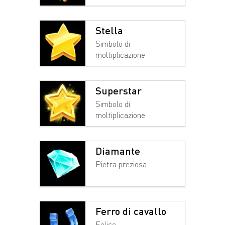
Stella
Simbolo di
moltiplicazione
Superstar
Simbolo di
moltiplicazione
Diamante
Pietra preziosa
Ferro di cavallo
Felice