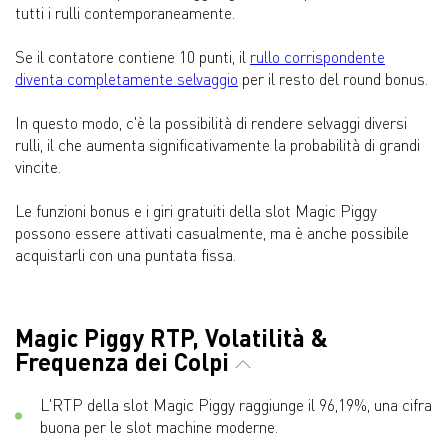
tutti i rulli contemporaneamente.
Se il contatore contiene 10 punti, il
rullo corrispondente
diventa completamente selvaggio
per il resto del round bonus.
In questo modo, c'è la possibilità di rendere selvaggi diversi
rulli, il che aumenta significativamente la probabilità di grandi
vincite.
Le funzioni bonus e i giri gratuiti della slot Magic Piggy
possono essere attivati casualmente, ma è anche possibile
acquistarli con una puntata fissa.
Magic Piggy RTP, Volatilità &
Frequenza dei Colpi
L'RTP della slot Magic Piggy raggiunge il 96,19%, una cifra
buona per le slot machine moderne.