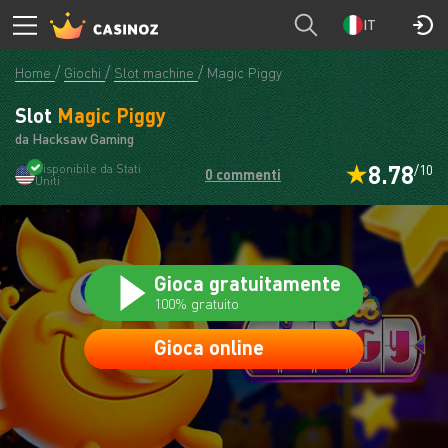
CASINOZ
GIOCA
IT
Home
Giochi
Slot machine
Magic Piggy
Slot
Magic Piggy
da Hacksaw Gaming
8.78
Disponibile da Stati
/10
0 commenti
Uniti
Gioca gratuitamente
100% gratuito
Gioca online