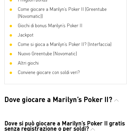
Come giocare a Marilyn’s Poker II (Greentube
(Novomatic))
Giochi di bonus Marilyn’s Poker II
Jackpot
Come si gioca a Marilyn’s Poker II? (Interfaccia)
Nuovo Greentube (Novomatic)
Altri giochi
Conviene giocare con soldi veri?
Dove giocare a Marilyn’s Poker II?
Dove si può giocare a Marilyn’s Poker II gratis
senza registrazione o per soldi?