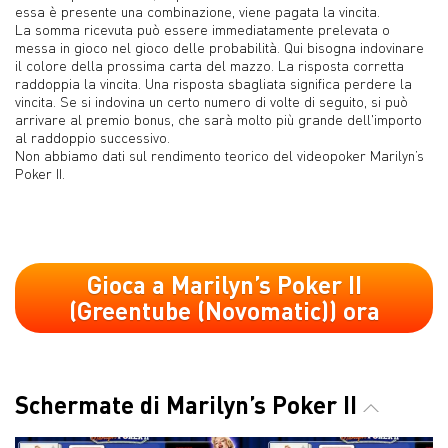
essa è presente una combinazione, viene pagata la vincita.
La somma ricevuta può essere immediatamente prelevata o
messa in gioco nel gioco delle probabilità. Qui bisogna indovinare
il colore della prossima carta del mazzo. La risposta corretta
raddoppia la vincita. Una risposta sbagliata significa perdere la
vincita. Se si indovina un certo numero di volte di seguito, si può
arrivare al premio bonus, che sarà molto più grande dell'importo
al raddoppio successivo.
Non abbiamo dati sul rendimento teorico del videopoker Marilyn’s
Poker II.
Gioca a Marilyn’s Poker II
(Greentube (Novomatic)) ora
Schermate di Marilyn’s Poker II