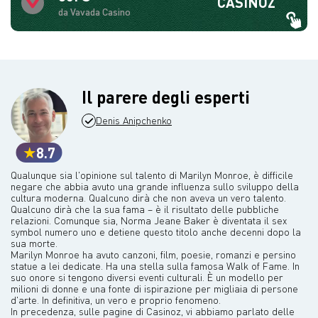
CASINOZ
da Vavada Casino
Il parere degli esperti
Denis Anipchenko
8.7
Qualunque sia l'opinione sul talento di Marilyn Monroe, è difficile
negare che abbia avuto una grande influenza sullo sviluppo della
cultura moderna. Qualcuno dirà che non aveva un vero talento.
Qualcuno dirà che la sua fama – è il risultato delle pubbliche
relazioni. Comunque sia, Norma Jeane Baker è diventata il sex
symbol numero uno e detiene questo titolo anche decenni dopo la
sua morte.
Marilyn Monroe ha avuto canzoni, film, poesie, romanzi e persino
statue a lei dedicate. Ha una stella sulla famosa Walk of Fame. In
suo onore si tengono diversi eventi culturali. È un modello per
milioni di donne e una fonte di ispirazione per migliaia di persone
d'arte. In definitiva, un vero e proprio fenomeno.
In precedenza, sulle pagine di Casinoz, vi abbiamo parlato delle