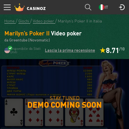
IT
Home
Giochi
Video poker
Marilyn’s Poker II in Italia
Marilyn’s Poker II
Video poker
da Greentube (Novomatic)
8.71
Disponibile da Stati
/10
Lascia la prima recensione
Uniti
STAY TUNED
DEMO COMING SOON