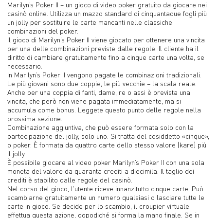
Marilyn’s Poker II – un gioco di video poker gratuito da giocare nei
casinò online. Utilizza un mazzo standard di cinquantadue fogli più
un jolly per sostituire le carte mancanti nelle classiche
combinazioni del poker.
Il gioco di Marilyn’s Poker II viene giocato per ottenere una vincita
per una delle combinazioni previste dalle regole. Il cliente ha il
diritto di cambiare gratuitamente fino a cinque carte una volta, se
necessario.
In Marilyn’s Poker II vengono pagate le combinazioni tradizionali.
Le più giovani sono due coppie, le più vecchie – la scala reale.
Anche per una coppia di fanti, dame, re o assi è prevista una
vincita, che però non viene pagata immediatamente, ma si
accumula come bonus. Leggete questo punto delle regole nella
prossima sezione.
Combinazione aggiuntiva, che può essere formata solo con la
partecipazione del jolly, solo uno. Si tratta del cosiddetto «cinque»,
o poker. È formata da quattro carte dello stesso valore (kare) più
il jolly.
È possibile giocare al video poker Marilyn’s Poker II con una sola
moneta del valore da quaranta crediti a diecimila. Il taglio dei
crediti è stabilito dalle regole del casinò.
Nel corso del gioco, l'utente riceve innanzitutto cinque carte. Può
scambiarne gratuitamente un numero qualsiasi o lasciare tutte le
carte in gioco. Se decide per lo scambio, il croupier virtuale
effettua questa azione, dopodiché si forma la mano finale. Se in