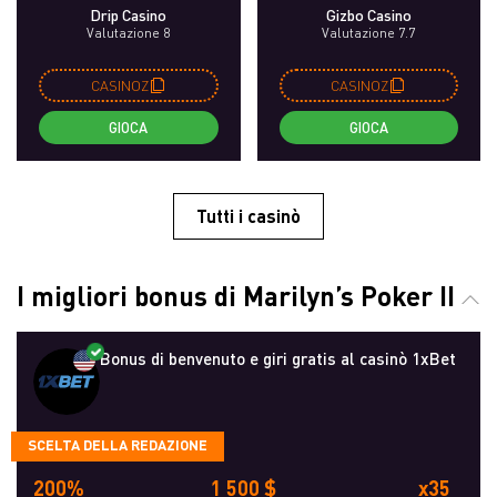
Drip Casino
Gizbo Casino
Valutazione 8
Valutazione 7.7
CASINOZ
CASINOZ
GIOCA
GIOCA
Tutti i casinò
I migliori bonus di Marilyn’s Poker II
Bonus di benvenuto e giri gratis al casinò 1xBet
SCELTA DELLA REDAZIONE
200%
1 500 $
x35