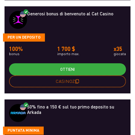
Generosi bonus di benvenuto al Cat Casino
PER UN DEPOSITO
100%
1 700 $
x35
bonus
importo max.
giocata
OTTIENI
CASINOZ
50% fino a 150 € sul tuo primo deposito su
Arkada
PUNTATA MINIMA