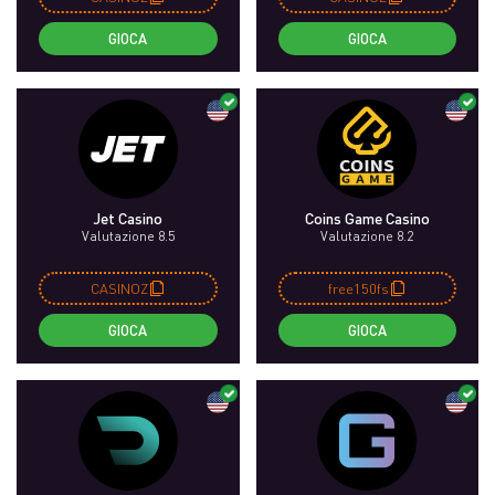
GIOCA
GIOCA
Jet Casino
Coins Game Casino
Valutazione 8.5
Valutazione 8.2
CASINOZ
free150fs
GIOCA
GIOCA