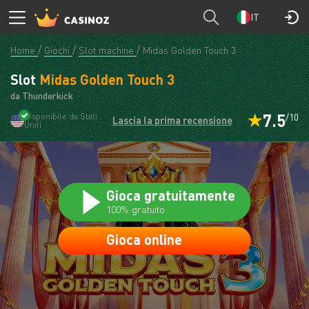
CASINOZ
GIOCA
IT
Home
Giochi
Slot machine
Midas Golden Touch 3
Slot
Midas Golden Touch 3
da Thunderkick
7.5
Disponibile da Stati
/10
Lascia la prima recensione
Uniti
Gioca gratuitamente
100% gratuito
Gioca online