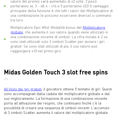
valore del premio sarà aumentato di x2 volte. 2 pezzi
porteranno x4, 3 - x8, 4 - x16 e 5 porteranno x32! Il vantaggio
principale della funzione è che tutti i valori del Moltiplicatore di
una combinazione (e possono essercene diverse) si sommano
tra loro.
Moltiplicatore Epic Wild. Modalità bonus del
Moltiplicatore
globale
, che aumenta il suo valore quando viene utilizzato in
una combinazione vincente di simboli. La cifra iniziale è 2 se
sono stati utilizzati solo 3 simboli Scatter per avviare i giri
gratuiti. Se sono stati utilizzati di più, il suo valore può
raggiungere x10 nel primo giro.
Midas Golden Touch 3 slot free spins
All'inizio dei giri gratuiti
, il giocatore ottiene 5 tentativi di giri. Questi
sono accompagnati dalla caduta del moltiplicatore globale e dal
suo miglioramento. La formazione di una combinazione vincente
porta all'attivazione dei respins, che continuano finché c'è la
possibilità di creare una sequenza di simboli vincenti. L'accumulo
di 3 simboli Scatter aumenta il valore del moltiplicatore globale.