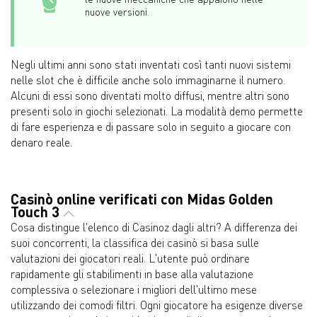
nuove versioni.
Negli ultimi anni sono stati inventati così tanti nuovi sistemi
nelle slot che è difficile anche solo immaginarne il numero.
Alcuni di essi sono diventati molto diffusi, mentre altri sono
presenti solo in giochi selezionati. La modalità demo permette
di fare esperienza e di passare solo in seguito a giocare con
denaro reale.
Casinò online verificati con Midas Golden
Touch 3
Cosa distingue l'elenco di Casinoz dagli altri? A differenza dei
suoi concorrenti, la classifica dei casinò si basa sulle
valutazioni dei giocatori reali. L'utente può ordinare
rapidamente gli stabilimenti in base alla valutazione
complessiva o selezionare i migliori dell'ultimo mese
utilizzando dei comodi filtri. Ogni giocatore ha esigenze diverse