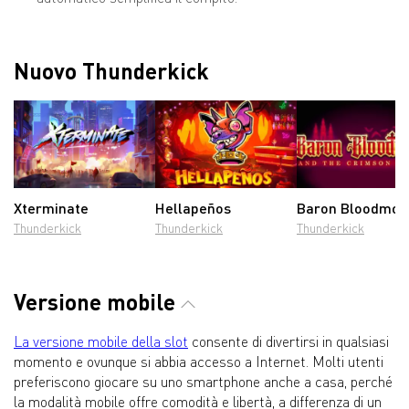
Nuovo Thunderkick
Xterminate
Hellapeños
Baron Bloodmor
Thunderkick
Thunderkick
Thunderkick
Versione mobile
La versione mobile della slot
consente di divertirsi in qualsiasi
momento e ovunque si abbia accesso a Internet. Molti utenti
preferiscono giocare su uno smartphone anche a casa, perché
la modalità mobile offre comodità e libertà, a differenza di un