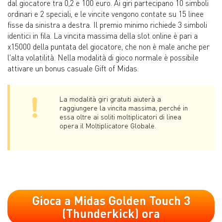
dal giocatore tra 0,2 e 100 euro. Ai giri partecipano 10 simboli
ordinari e 2 speciali, e le vincite vengono contate su 15 linee
fisse da sinistra a destra. Il premio minimo richiede 3 simboli
identici in fila. La vincita massima della slot online è pari a
x15000 della puntata del giocatore, che non è male anche per
l'alta volatilità. Nella modalità di gioco normale è possibile
attivare un bonus casuale Gift of Midas.
La modalità giri gratuiti aiuterà a
raggiungere la vincita massima, perché in
essa oltre ai soliti moltiplicatori di linea
opera il Moltiplicatore Globale.
Gioca a Midas Golden Touch 3
(Thunderkick) ora