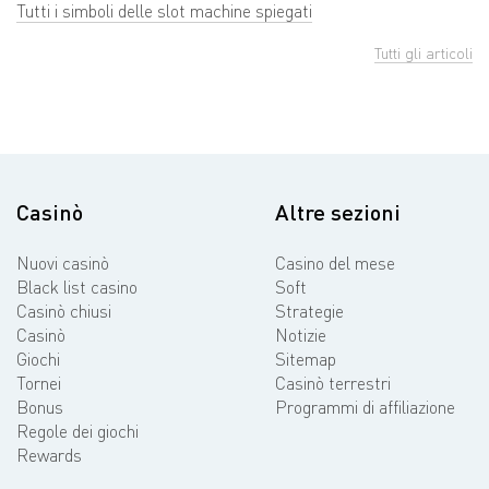
Tutti i simboli delle slot machine spiegati
Tutti gli articoli
Casinò
Altre sezioni
Nuovi casinò
Casino del mese
Black list casino
Soft
Casinò chiusi
Strategie
Casinò
Notizie
Giochi
Sitemap
Tornei
Casinò terrestri
Bonus
Programmi di affiliazione
Regole dei giochi
Rewards