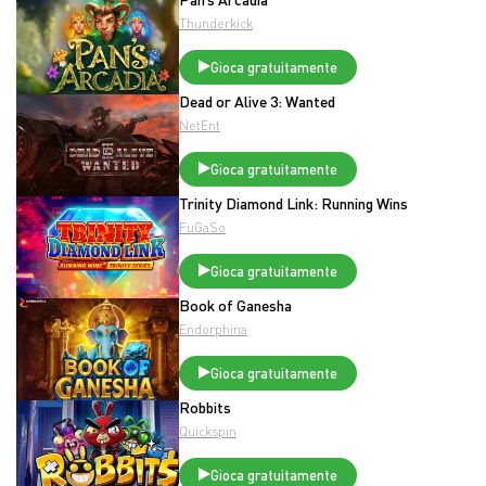
Thunderkick
Gioca gratuitamente
Dead or Alive 3: Wanted
NetEnt
Gioca gratuitamente
Trinity Diamond Link: Running Wins
FuGaSo
Gioca gratuitamente
Book of Ganesha
Endorphina
Gioca gratuitamente
Robbits
Quickspin
Gioca gratuitamente