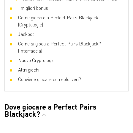
I migliori bonus
Come giocare a Perfect Pairs Blackjack
(Cryptologic)
Jackpot
Come si gioca a Perfect Pairs Blackjack?
(Interfaccia)
Nuovo Cryptologic
Altri giochi
Conviene giocare con soldi veri?
Dove giocare a Perfect Pairs
Blackjack?