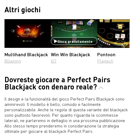
Altri giochi
Gioca gratuitamente
Multihand Blackjack
Win Win Blackjack
Pontoon
BGaming
IGT
Playtech
Dovreste giocare a Perfect Pairs
Blackjack con denaro reale?
Il design e la funzionalità del gioco Perfect Pairs Blackjack sono
ammirevoli. Il modello è bello, comodo e facilmente
personalizzabile. Anche le regole di questa variante del blackjack
sono piuttosto favorevoli. Per quanto riguarda le scommesse
laterali, ne parleremo in dettaglio in una prossima pubblicazione.
Allo stesso tempo prenderemo in considerazione la strategia
ottimale per giocare al blackjack Perfect Pairs.