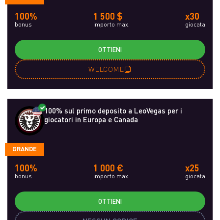
100%
1 500 $
x30
bonus
importo max.
giocata
OTTIENI
WELCOME
100% sul primo deposito a LeoVegas per i
giocatori in Europa e Canada
GRANDE
100%
1 000 €
x25
bonus
importo max.
giocata
OTTIENI