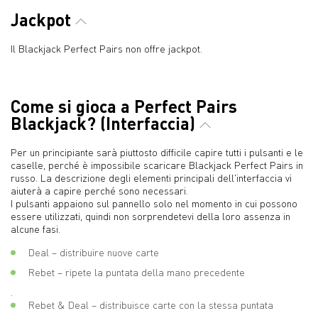
Jackpot
Il Blackjack Perfect Pairs non offre jackpot.
Come si gioca a Perfect Pairs
Blackjack? (Interfaccia)
Per un principiante sarà piuttosto difficile capire tutti i pulsanti e le
caselle, perché è impossibile scaricare Blackjack Perfect Pairs in
russo. La descrizione degli elementi principali dell'interfaccia vi
aiuterà a capire perché sono necessari.
I pulsanti appaiono sul pannello solo nel momento in cui possono
essere utilizzati, quindi non sorprendetevi della loro assenza in
alcune fasi.
Deal – distribuire nuove carte
Rebet – ripete la puntata della mano precedente
.
Rebet & Deal – distribuisce carte con la stessa puntata