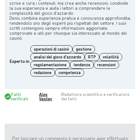
scrive e cura i contenuti, ma crea anche recensioni, condivide
la sua esperienza e aiuta i lettori a comprendere le
complessità del gioco d'azzardo.
Denis combina esperienza pratica e conoscenza approfondita,
rendendolo uno degli esperti più rispettati del settore. I suoi
scritti contengono sempre informazioni aggiornate,
comprovate e utili per chiunque sia interessato al mondo dei
operazioni di casinò
gestione
analisi del gioco d'azzardo
RTP
volatilità
Esperto in:
regolamentazione
tendenze
recensioni
redazione
competenza
Fatti
Alex
Redattore scientifico e verificatore
verificati
Vasilev
dei fatti
Per lasciare un commento è necessario aver effettuato