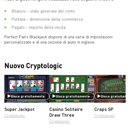
Bilancio – stato generale del conto
Puntata – dimensione della scommessa
Pagato – importo della vincita
Perfect Pairs Blackjack dispone di una serie di impostazioni
personalizzate e di una sezione di aiuto in inglese.
Nuovo Cryptologic
Gioca gratuitamente
Gioca gratuitamente
Gioca gratuitame
Super Jackpot
Casino Solitaire
Craps SP
Draw Three
Cryptologic
Cryptologic
Cryptologic