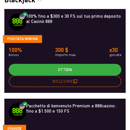
100% fino a $300 e 30 FS sul tuo primo deposito
al Casinò 888
PUNTATA MINIMA
100%
300 $
x30
bonus
importo max.
giocata
OTTIENI
WELCOME
Pacchetto di benvenuto Premium a 888casino:
fino a $1.500 e 150 FS
GRANDE