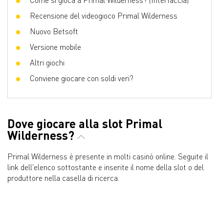
Come si gioca a Primal Wilderness? (Interfaccia)
Recensione del videogioco Primal Wilderness
Nuovo Betsoft
Versione mobile
Altri giochi
Conviene giocare con soldi veri?
Dove giocare alla slot Primal
Wilderness?
Primal Wilderness è presente in molti casinò online. Seguite il
link dell'elenco sottostante e inserite il nome della slot o del
produttore nella casella di ricerca.