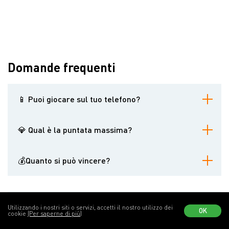
Domande frequenti
📱 Puoi giocare sul tuo telefono?
Sì, la slot ha la versione mobile.
💎 Qual è la puntata massima?
La puntata massima è di 100 dollari.
💰Quanto si può vincere?
La vincita massima è di x3310.
Vantaggi
Svantaggi
Utilizzando i nostri siti o servizi, accetti il nostro utilizzo dei
OK
cookie
(Per saperne di più)
Regole semplici
Non il più alto tasso di