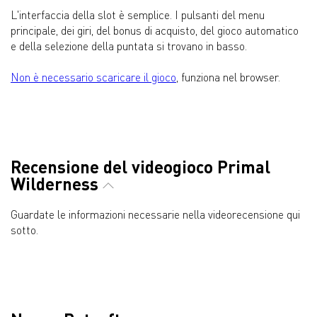
L'interfaccia della slot è semplice. I pulsanti del menu
principale, dei giri, del bonus di acquisto, del gioco automatico
e della selezione della puntata si trovano in basso.
Non è necessario scaricare il gioco
, funziona nel browser.
Recensione del videogioco Primal
Wilderness
Guardate le informazioni necessarie nella videorecensione qui
sotto.