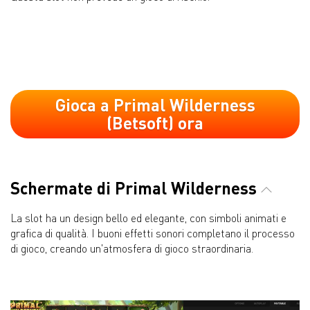
Gioca a Primal Wilderness
(Betsoft) ora
Schermate di Primal Wilderness
La slot ha un design bello ed elegante, con simboli animati e
grafica di qualità. I buoni effetti sonori completano il processo
di gioco, creando un'atmosfera di gioco straordinaria.