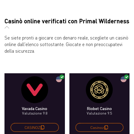
Casinò online verificati con Primal Wilderness
Se siete pronti a giocare con denaro reale, scegliete un casinò
online dall'elenco sottostante. Giocate e non preoccupatevi
della sicurezza.
Vavada Casino
Riobet Casino
Valutazione 9.8
Valutazione 9.5
CASINOZ
Casinoz