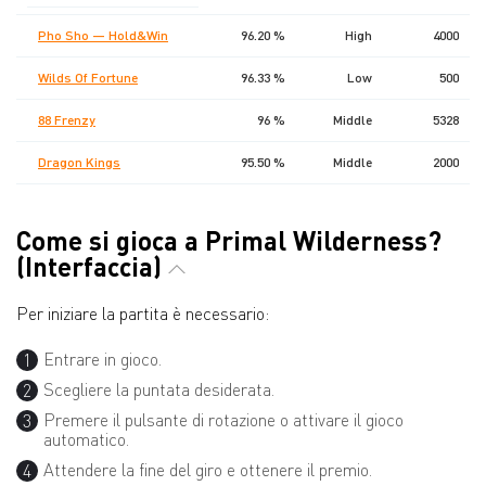
Pho Sho — Hold&Win
96.20 %
High
4000
Wilds Of Fortune
96.33 %
Low
500
88 Frenzy
96 %
Middle
5328
Dragon Kings
95.50 %
Middle
2000
Come si gioca a Primal Wilderness?
(Interfaccia)
Per iniziare la partita è necessario:
Entrare in gioco.
Scegliere la puntata desiderata.
Premere il pulsante di rotazione o attivare il gioco
automatico.
Attendere la fine del giro e ottenere il premio.