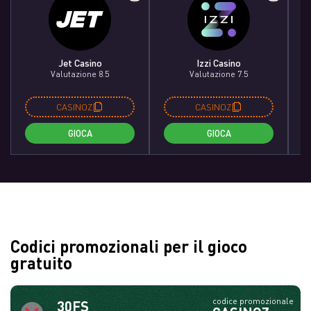
Jet Casino
Izzi Casino
Valutazione 8.5
Valutazione 7.5
CASINOZ
CASINOZ
GIOCA
GIOCA
Codici promozionali per il gioco
gratuito
codice promozionale
30FS