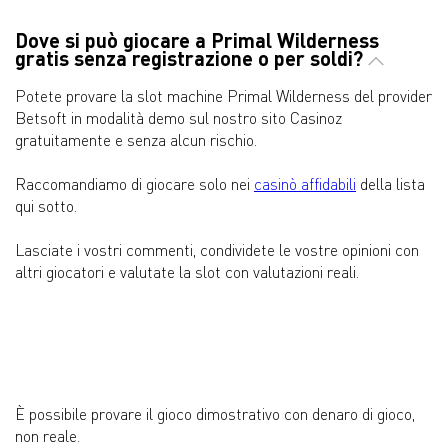
Dove si può giocare a Primal Wilderness
gratis senza registrazione o per soldi?
Potete provare la slot machine Primal Wilderness del provider
Betsoft in modalità demo sul nostro sito Casinoz
gratuitamente e senza alcun rischio.
Raccomandiamo di giocare solo nei
casinò affidabili
della lista
qui sotto.
Lasciate i vostri commenti, condividete le vostre opinioni con
altri giocatori e valutate la slot con valutazioni reali.
È possibile provare il gioco dimostrativo con denaro di gioco,
non reale.