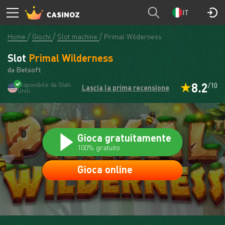
CASINOZ
GIOCA
IT
Home
Giochi
Slot machine
Primal Wilderness
Slot
Primal Wilderness
da Betsoft
8.2
Disponibile da Stati
/10
Lascia la prima recensione
Uniti
Gioca gratuitamente
100% gratuito
Gioca online