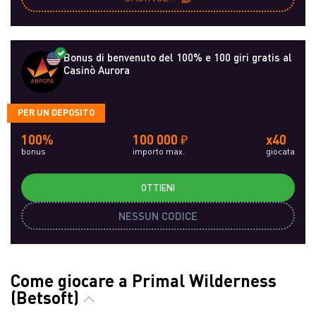
Bonus di benvenuto del 100% e 100 giri gratis al
Casinò Aurora
PER UN DEPOSITO
100%
100 000 ₽
x40
bonus
importo max.
giocata
OTTIENI
NESSUN CODICE
Come giocare a Primal Wilderness
(Betsoft)