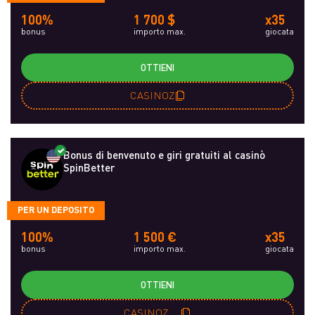
100%
1 700 $
x35
bonus
importo max.
giocata
OTTIENI
CASINOZ
Bonus di benvenuto e giri gratuiti al casinò
SpinBetter
PER UN DEPOSITO
100%
1 500 €
x35
bonus
importo max.
giocata
OTTIENI
CASINOZRU