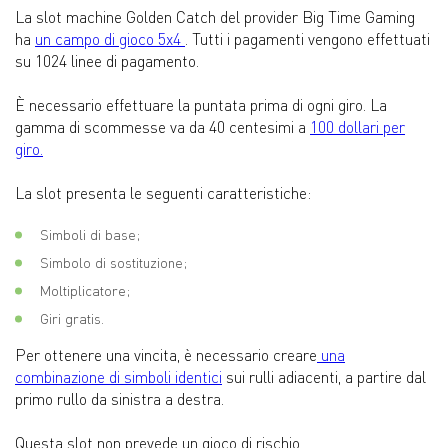
La slot machine Golden Catch del provider Big Time Gaming
ha
un campo di gioco 5x4
. Tutti i pagamenti vengono effettuati
su 1024 linee di pagamento.
È necessario effettuare la puntata prima di ogni giro. La
gamma di scommesse va da 40 centesimi a
100 dollari per
giro.
La slot presenta le seguenti caratteristiche:
Simboli di base;
Simbolo di sostituzione;
Moltiplicatore;
Giri gratis.
Per ottenere una vincita, è necessario creare
una
combinazione di simboli identici
sui rulli adiacenti, a partire dal
primo rullo da sinistra a destra.
Questa slot non prevede un gioco di rischio.