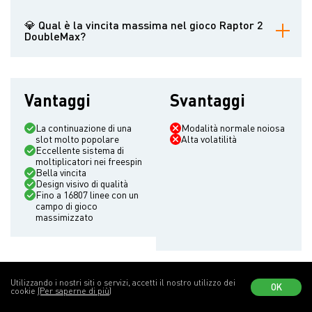
10 c.u.
💎 Qual è la vincita massima nel gioco Raptor 2
DoubleMax?
x9493 dalla puntata del giro corrente
Vantaggi
Svantaggi
La continuazione di una
Modalità normale noiosa
slot molto popolare
Alta volatilità
Eccellente sistema di
moltiplicatori nei freespin
Bella vincita
Design visivo di qualità
Fino a 16807 linee con un
campo di gioco
massimizzato
Utilizzando i nostri siti o servizi, accetti il nostro utilizzo dei
OK
cookie
(Per saperne di più)