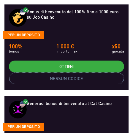
Bonus di benvenuto del 100% fino a 1000 euro
su Joo Casino
PER UN DEPOSITO
100%
1 000 €
x50
bonus
importo max.
giocata
OTTIENI
NESSUN CODICE
Generosi bonus di benvenuto al Cat Casino
PER UN DEPOSITO