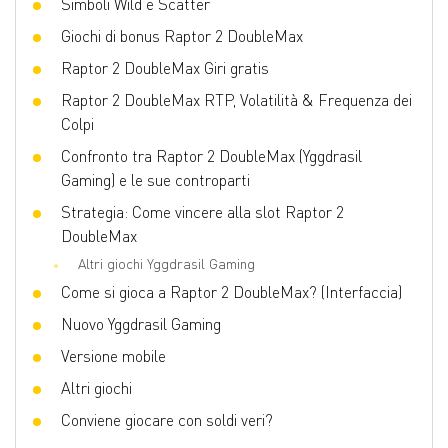
Simboli Wild e Scatter
Respin
No
Giochi di bonus Raptor 2 DoubleMax
Giri gratis
Sì
Raptor 2 DoubleMax Giri gratis
Raptor 2 DoubleMax RTP, Volatilità & Frequenza dei
Colpi
Confronto tra Raptor 2 DoubleMax (Yggdrasil
Gaming) e le sue controparti
Strategia: Come vincere alla slot Raptor 2
DoubleMax
Altri giochi Yggdrasil Gaming
Come si gioca a Raptor 2 DoubleMax? (Interfaccia)
Nuovo Yggdrasil Gaming
Versione mobile
Altri giochi
Conviene giocare con soldi veri?