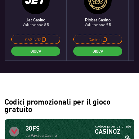
Jet Casino
Riobet Casino
Valutazione 8.5
Valutazione 9.5
CASINOZ
Casinoz
GIOCA
GIOCA
Codici promozionali per il gioco
gratuito
codice promozionale
30FS
CASINOZ
da Vavada Casino