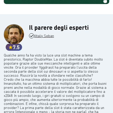
Il parere degli esperti
Vitaliy Seban
7.5
Qualche anno fa ha visto la luce una slot machine a tema
preistorico, Raptor DoubleMax. La slot è diventata subito molto
popolare grazie alle sue meccaniche intelligenti e alle ottime
vincite. Ora il provider Yggdrasil ha preparato l'uscita della
seconda parte della slot sui dinosauri e si aspetta lo stesso
successo. Riuscirà la novità a sfondare nelle classifiche?
Credo che la macchina abbia tutte le possibilità di farlo!
Innanzitutto, ha un ottimo sistema di moltiplicatori, che porta buoni
premi anche nella modalità di gioco normale. Grazie al sistema a
cascata è possibile accelerare il valore del moltiplicatore fino a
x2048. In secondo luogo, i giri gratuiti si svolgono su un campo di
gioco più ampio, che aumenta ulteriormente la probabilità di
combinazioni. E infine, chissà quale sorpresa ha preparato il
provider? La prima parte della slot è stata caratterizzata da un
errore (intenzionale o meno - la storia non ne parla), che ha