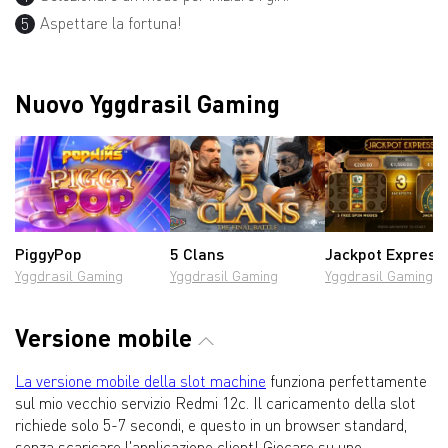
Aspettare la fortuna!
Nuovo Yggdrasil Gaming
PiggyPop
5 Clans
Jackpot Express
Yggdrasil Gaming
Yggdrasil Gaming
Yggdrasil Gaming
Versione mobile
La versione mobile della slot machine
funziona perfettamente
sul mio vecchio servizio Redmi 12c. Il caricamento della slot
richiede solo 5-7 secondi, e questo in un browser standard,
senza scaricare l'applicazione client! Giocare su uno