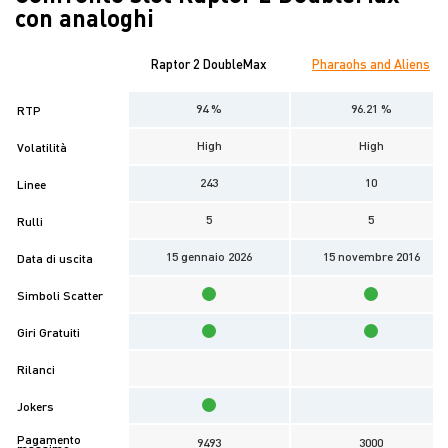
con analoghi
Raptor 2 DoubleMax
Pharaohs and Aliens
94 %
96.21 %
RTP
High
High
Volatilità
243
10
Linee
5
5
Rulli
15 gennaio 2026
15 novembre 2016
Data di uscita
Simboli Scatter
Giri Gratuiti
Rilanci
Jokers
Pagamento
9493
3000