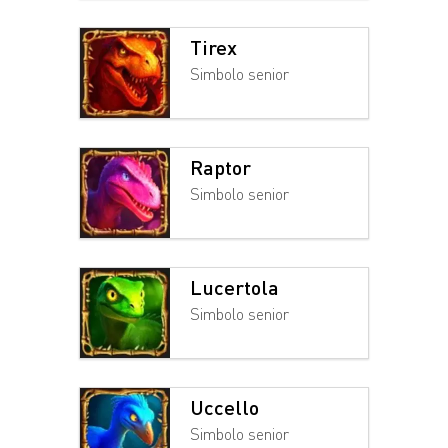
Tirex
Simbolo senior
Raptor
Simbolo senior
Lucertola
Simbolo senior
Uccello
Simbolo senior