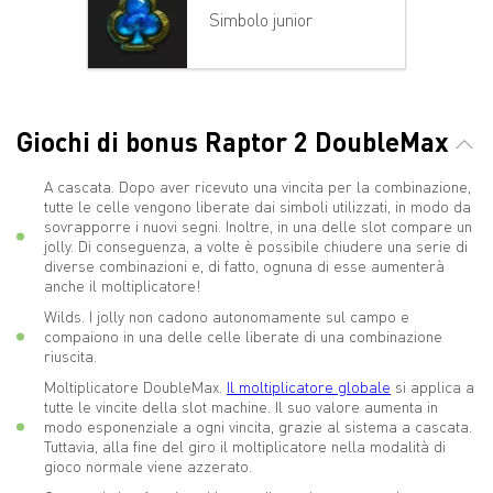
Simbolo junior
Giochi di bonus Raptor 2 DoubleMax
A cascata. Dopo aver ricevuto una vincita per la combinazione,
tutte le celle vengono liberate dai simboli utilizzati, in modo da
sovrapporre i nuovi segni. Inoltre, in una delle slot compare un
jolly. Di conseguenza, a volte è possibile chiudere una serie di
diverse combinazioni e, di fatto, ognuna di esse aumenterà
anche il moltiplicatore!
Wilds. I jolly non cadono autonomamente sul campo e
compaiono in una delle celle liberate di una combinazione
riuscita.
Moltiplicatore DoubleMax.
Il moltiplicatore globale
si applica a
tutte le vincite della slot machine. Il suo valore aumenta in
modo esponenziale a ogni vincita, grazie al sistema a cascata.
Tuttavia, alla fine del giro il moltiplicatore nella modalità di
gioco normale viene azzerato.