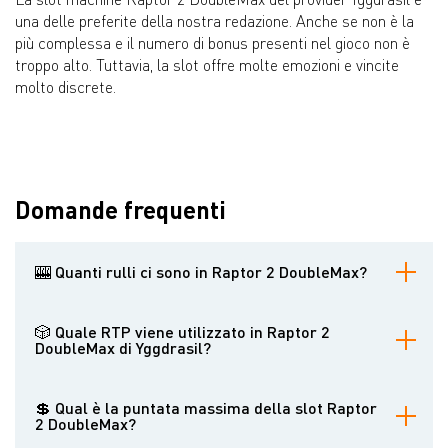
una delle preferite della nostra redazione. Anche se non è la
più complessa e il numero di bonus presenti nel gioco non è
troppo alto. Tuttavia, la slot offre molte emozioni e vincite
molto discrete.
Domande frequenti
🎰 Quanti rulli ci sono in Raptor 2 DoubleMax?
La macchina ha 5 rulli
🎲 Quale RTP viene utilizzato in Raptor 2
DoubleMax di Yggdrasil?
94%, che non è troppo buono
💲 Qual è la puntata massima della slot Raptor
2 DoubleMax?