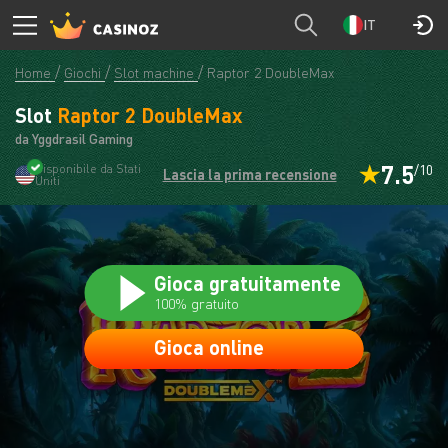
CASINOZ
GIOCA
IT
Home
Giochi
Slot machine
Raptor 2 DoubleMax
Slot
Raptor 2 DoubleMax
da Yggdrasil Gaming
7.5
Disponibile da Stati
/10
Lascia la prima recensione
Uniti
Gioca gratuitamente
100% gratuito
Gioca online