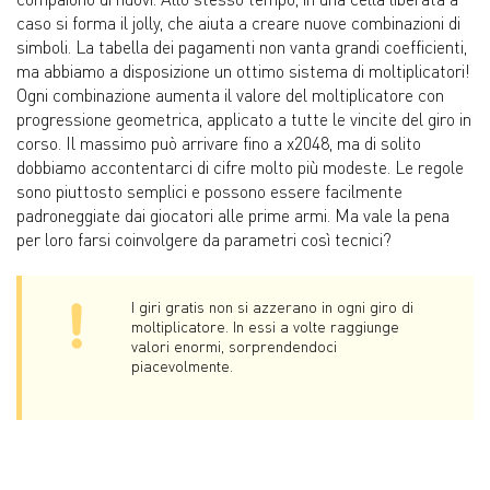
caso si forma il jolly, che aiuta a creare nuove combinazioni di
simboli. La tabella dei pagamenti non vanta grandi coefficienti,
ma abbiamo a disposizione un ottimo sistema di moltiplicatori!
Ogni combinazione aumenta il valore del moltiplicatore con
progressione geometrica, applicato a tutte le vincite del giro in
corso. Il massimo può arrivare fino a x2048, ma di solito
dobbiamo accontentarci di cifre molto più modeste. Le regole
sono piuttosto semplici e possono essere facilmente
padroneggiate dai giocatori alle prime armi. Ma vale la pena
per loro farsi coinvolgere da parametri così tecnici?
I giri gratis non si azzerano in ogni giro di
moltiplicatore. In essi a volte raggiunge
valori enormi, sorprendendoci
piacevolmente.