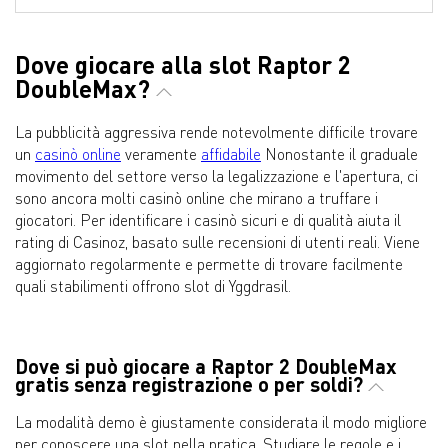
Dove giocare alla slot Raptor 2
DoubleMax?
La pubblicità aggressiva rende notevolmente difficile trovare
un
casinò online
veramente
affidabile
Nonostante il graduale
movimento del settore verso la legalizzazione e l'apertura, ci
sono ancora molti casinò online che mirano a truffare i
giocatori. Per identificare i casinò sicuri e di qualità aiuta il
rating di Casinoz, basato sulle recensioni di utenti reali. Viene
aggiornato regolarmente e permette di trovare facilmente
quali stabilimenti offrono slot di Yggdrasil.
Dove si può giocare a Raptor 2 DoubleMax
gratis senza registrazione o per soldi?
La modalità demo è giustamente considerata il modo migliore
per conoscere una slot nella pratica. Studiare le regole e i