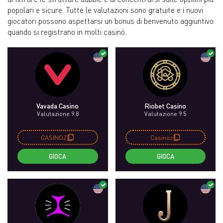
popolari e sicure. Tutte le valutazioni sono gratuite e i nuovi
giocatori possono aspettarsi un bonus di benvenuto aggiuntivo
quando si registrano in molti casinò.
Vavada Casino
Riobet Casino
Valutazione 9.8
Valutazione 9.5
CASINOZ
Casinoz
GIOCA
GIOCA