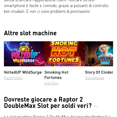
smartphone è facile e comodo, grazie ai pulsanti di controllo
ben studiati. E non ci sono problemi di prestazioni.
Altre slot machine
VoltedUP WildSurge
Smoking Hot
Story Of Cindere
Fortunes
PearFiction
Spinomenal
Iron Dog
Dovreste giocare a Raptor 2
DoubleMax Slot per soldi veri?
La slot machine Raptor 2 DoubleMax del provider Yggdrasil è