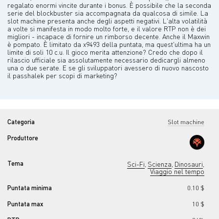
regalato enormi vincite durante i bonus. È possibile che la seconda
serie del blockbuster sia accompagnata da qualcosa di simile. La
slot machine presenta anche degli aspetti negativi. L'alta volatilità
a volte si manifesta in modo molto forte, e il valore RTP non è dei
migliori - incapace di fornire un rimborso decente. Anche il Maxwin
è pompato. È limitato da x9493 della puntata, ma quest'ultima ha un
limite di soli 10 c.u. Il gioco merita attenzione? Credo che dopo il
rilascio ufficiale sia assolutamente necessario dedicargli almeno
una o due serate. E se gli sviluppatori avessero di nuovo nascosto
il passhalek per scopi di marketing?
Categoria
Slot machine
Produttore
Tema
Sci-Fi
Scienza
Dinosauri
,
,
,
Viaggio nel tempo
Puntata minima
0.10 $
Puntata max
10 $