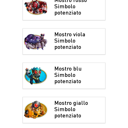
Simbolo
potenziato
Mostro viola
Simbolo
potenziato
Mostro blu
Simbolo
potenziato
Mostro giallo
Simbolo
potenziato