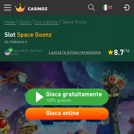
CASINOZ
GIOCA
IT
Home
Giochi
Slot machine
Space Goonz
Slot
Space Goonz
da Habanero
8.7
Disponibile da Stati
/10
Lascia la prima recensione
Uniti
Gioca gratuitamente
100% gratuito
Gioca online