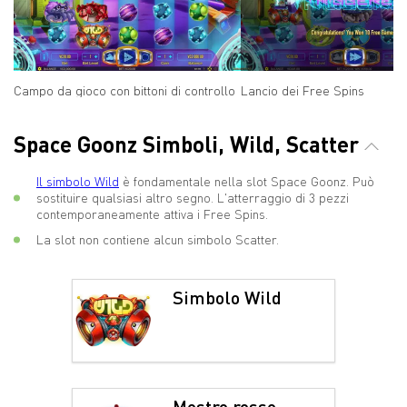
Campo da gioco con bittoni di controllo
Lancio dei Free Spins
Space Goonz Simboli, Wild, Scatter
Il simbolo Wild
è fondamentale nella slot Space Goonz. Può
sostituire qualsiasi altro segno. L'atterraggio di 3 pezzi
contemporaneamente attiva i Free Spins.
La slot non contiene alcun simbolo Scatter.
Simbolo Wild
Mostro rosso