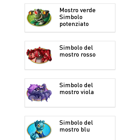
Mostro verde
Simbolo
potenziato
Simbolo del
mostro rosso
Simbolo del
mostro viola
Simbolo del
mostro blu