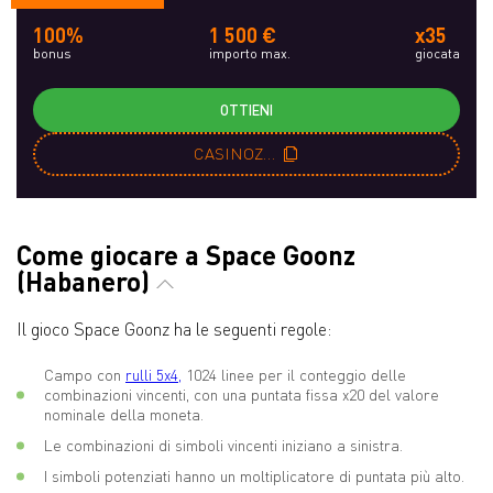
100%
1 500 €
x35
bonus
importo max.
giocata
OTTIENI
CASINOZRU
Come giocare a Space Goonz
(Habanero)
Il gioco Space Goonz ha le seguenti regole:
Campo con
rulli 5x4,
1024 linee per il conteggio delle
combinazioni vincenti, con una puntata fissa x20 del valore
nominale della moneta.
Le combinazioni di simboli vincenti iniziano a sinistra.
I simboli potenziati hanno un moltiplicatore di puntata più alto.