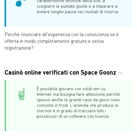
caratteristiche tecniche della slot, a
scegliere le puntate giuste e a imparare a
evitare lunghe pause nei risultati di ricerca.
Perché rinunciare all'esperienza con la conoscenza se è
offerta in modo completamente gratuito e senza
registrazione?
Casinò online verificati con Space Goonz
È possibile giocare con soldi veri su
Internet, ma bisogna fare attenzione perché
spesso anche le grandi case da gioco sono
coinvolte in frodi. L'azienda che produce le
slot non è in grado di tracciare tutti i
possessori di un software con licenza.