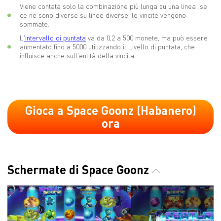
Viene contata solo la combinazione più lunga su una linea; se
ce ne sono diverse su linee diverse, le vincite vengono
sommate.
L
'intervallo di puntata
va da 0,2 a 500 monete, ma può essere
aumentato fino a 5000 utilizzando il Livello di puntata, che
influisce anche sull'entità della vincita.
Gioca a Space Goonz (Habanero)
ora
Schermate di Space Goonz