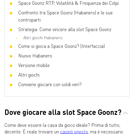
Space Goonz RTP, Volatilità & Frequenza dei Colpi
Linea di puntata
0.01 - 25
Confronto tra Space Goonz (Habanero) e le sue
controparti
Strategia: Come vincere alla slot Space Goonz
Altri giochi Habanero
Come si gioca a Space Goonz? (Interfaccia)
Nuovo Habanero
Versione mobile
Altri giochi
Conviene giocare con soldi veri?
Dove giocare alla slot Space Goonz?
Come deve essere la casa da gioco ideale? Prima di tutto,
decente. È reale trovare un
casinò onesto
, ma è necessario