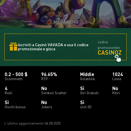
codice
Iscriviti a Casinò VAVADA e usa il codice
promozionale
promozionale e gioca
CASINOZ
0.2 - 500 $
96.65%
Middle
1024
Scommetti
RTP
Volatilità
Linee
4
No
Sì
No
Rulli
Simboli Scatter
Giri Gratuiti
Ritiri
Sì
No
Sì
Giochi bonus
Jokers
slot 3D
L'ultimo aggiornamento 04.08.2025