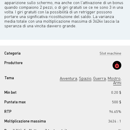
apparizione sullo schermo, ma anche con l'attivazione di un bonus
quando compaiono 2 pezzi, o di giri gratuiti se ce ne sono 3 in una
volta. I giri gratuiti con la possibilità di un retrigger possono
portare una significativa ricostituzione del saldo. La varianza
media totale con una moltiplicazione massima di 3624x lascia la
speranza di una vincita davvero grande.
Categoria
Slot machine
Produttore
Tema
Avventura
Spazio
Guerra
Mostro
,
,
,
,
Armi
Min bet
0.20 $
Puntata max
500 $
RTP
96.65%
Moltiplicazione massima
3624 : 1