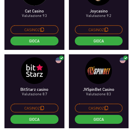
Cat Casino
Joycasino
Valutazione 9.3
Valutazione 9.2
CASINOZ
CASINOZ
GIOCA
GIOCA
BitStarz casino
JVSpinBet Casino
Valutazione 8.7
Valutazione 8.3
CASINOZ
CASINOZ
GIOCA
GIOCA