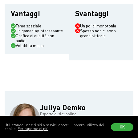
Vantaggi
Svantaggi
Tema spaziale
Un po' di monotonia
Un gameplay interessante
Spesso non ci sono
Grafica di qualità con
grandi vittorie
audio
Volatilità media
Juliya Demko
Esperto di slot online
1398 recensioni
Utilizzando i nostri siti o servizi, accetti il nostro utilizzo dei
OK
cookie
(Per saperne di più)