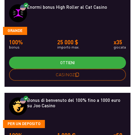
Enormi bonus High Roller al Cat Casino
GRANDE
100%
25 000 $
x35
bonus
importo max.
giocata
OTTIENI
CASINOZ
Bonus di benvenuto del 100% fino a 1000 euro
su Joo Casino
PER UN DEPOSITO