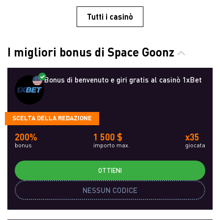
Tutti i casinò
I migliori bonus di Space Goonz
Bonus di benvenuto e giri gratis al casinò 1xBet
SCELTA DELLA REDAZIONE
200%
1 500 $
x35
bonus
importo max.
giocata
OTTIENI
NESSUN CODICE