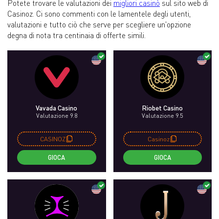
Potete trovare le valutazioni dei
migliori casinò
sul sito web di
Casinoz. Ci sono commenti con le lamentele degli utenti,
valutazioni e tutto ciò che serve per scegliere un'opzione
degna di nota tra centinaia di offerte simili.
Vavada Casino
Riobet Casino
Valutazione 9.8
Valutazione 9.5
CASINOZ
Casinoz
GIOCA
GIOCA