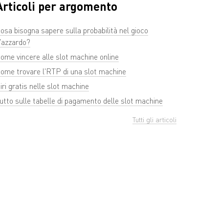
Articoli per argomento
osa bisogna sapere sulla probabilità nel gioco
'azzardo?
ome vincere alle slot machine online
ome trovare l'RTP di una slot machine
iri gratis nelle slot machine
utto sulle tabelle di pagamento delle slot machine
Tutti gli articoli