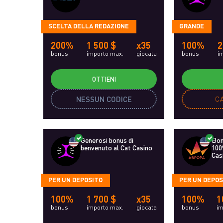
SCELTA DELLA REDAZIONE
GRANDE
200%
1 500 $
x35
100%
2
bonus
importo max.
giocata
bonus
i
OTTIENI
C
NESSUN CODICE
Generosi bonus di
Bon
benvenuto al Cat Casino
100
Cas
PER UN DEPOSITO
PER UN DEPOS
100%
1 700 $
x35
100%
1
bonus
importo max.
giocata
bonus
im