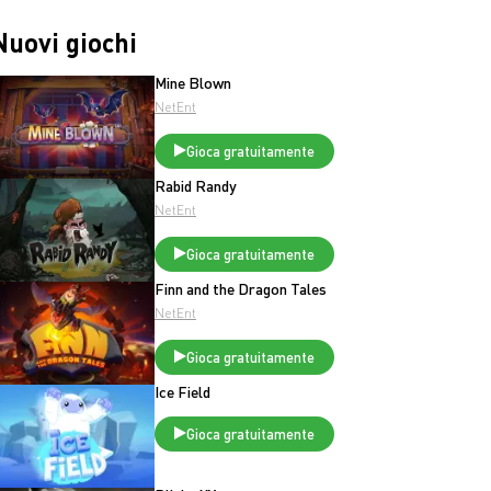
Nuovi giochi
Mine Blown
NetEnt
Gioca gratuitamente
Rabid Randy
NetEnt
Gioca gratuitamente
Finn and the Dragon Tales
NetEnt
Gioca gratuitamente
Ice Field
Gioca gratuitamente