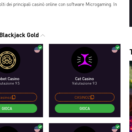
ti dei principali casinò online con software Microgaming. In
p Blackjack Gold
obet Casino
Cat Casino
utazione 9.5
Valutazione 9.3
asinoz
CASINOZ
GIOCA
GIOCA