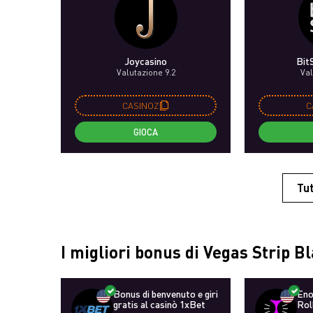
Joycasino
Bit
Valutazione 9.2
Val
CASINOZ
C
GIOCA
Tut
I migliori bonus di Vegas Strip B
Bonus di benvenuto e giri
Eno
gratis al casinò 1xBet
Rol