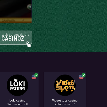
codice promozionale
CASINOZ
Loki casino
Videoslots сasino
Valutazione 7.8
Valutazione 6.6