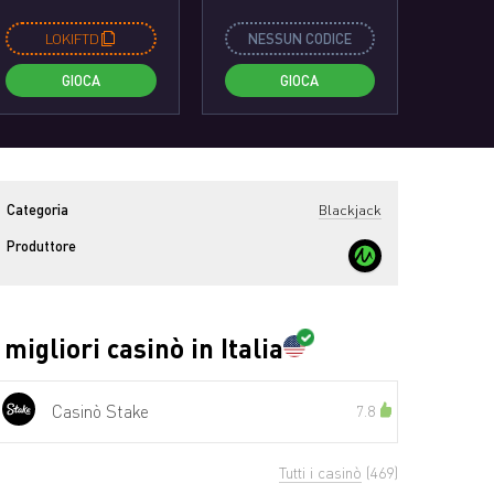
LOKIFTD
NESSUN CODICE
GIOCA
GIOCA
Categoria
Blackjack
Produttore
I migliori casinò in Italia
Casinò Stake
7.8
Tutti i casinò
(469)