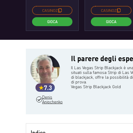
CASINOZ
CASINOZ
GIOCA
GIOCA
Il parere degli espe
Il Las Vegas Strip Blackjack è un
situati sulla famosa Strip di Las
di blackjack, offre la possibilit
di prova.
7.3
Vegas Strip Blackjack Gold
Denis
Anipchenko
Indice