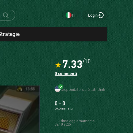
IT
Login
Strategie
7.33
/10
0 commenti
Disponibile da Stati Uniti
0 - 0
Scommetti
L'ultimo aggiornamento
02.10.2025