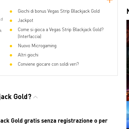
Giochi di bonus Vegas Strip Blackjack Gold
Jackpot
Come si gioca a Vegas Strip Blackjack Gold?
(Interfaccia)
Nuovo Microgaming
Altri giochi
Conviene giocare con soldi veri?
kjack Gold?
jack Gold gratis senza registrazione o per