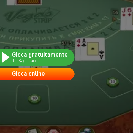
Gioca gratuitamente
100% gratuito
Gioca online