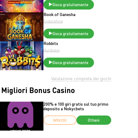
Gioca gratuitamente
Book of Ganesha
Endorphina
Gioca gratuitamente
Robbits
Quickspin
Gioca gratuitamente
Valutazione completa dei giochi
I Migliori Bonus Casino
200% e 100 giri gratis sul tuo primo
deposito a Nokycbets
WIN200
Ottieni