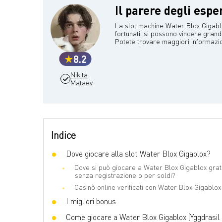
Il parere degli espe
La slot machine Water Blox Gigablox
fortunati, si possono vincere grandi
Potete trovare maggiori informazion
8.2
Nikita
Mataev
Indice
Dove giocare alla slot Water Blox Gigablox?
Dove si può giocare a Water Blox Gigablox gratis
senza registrazione o per soldi?
Casinò online verificati con Water Blox Gigablox
I migliori bonus
Come giocare a Water Blox Gigablox (Yggdrasil