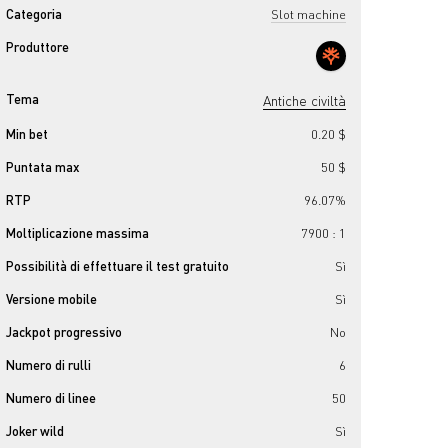
Categoria
Slot machine
Produttore
Tema
Antiche civiltà
Min bet
0.20 $
Puntata max
50 $
RTP
96.07%
Moltiplicazione massima
7900 : 1
Possibilità di effettuare il test gratuito
Sì
Versione mobile
Sì
Jackpot progressivo
No
Numero di rulli
6
Numero di linee
50
Joker wild
Sì