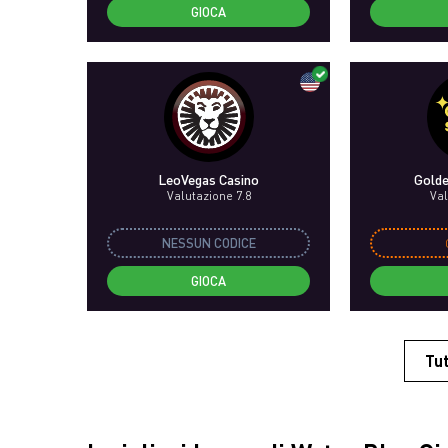
GIOCA
LeoVegas Casino
Golde
Valutazione 7.8
Val
NESSUN CODICE
GIOCA
Tut