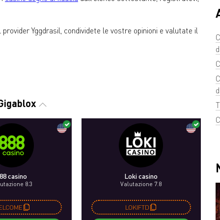
rovider Yggdrasil, condividete le vostre opinioni e valutate il
C
d
C
C
d
 Gigablox
T
C
88 casino
Loki casino
utazione 8.3
Valutazione 7.8
ELCOME
LOKIFTD