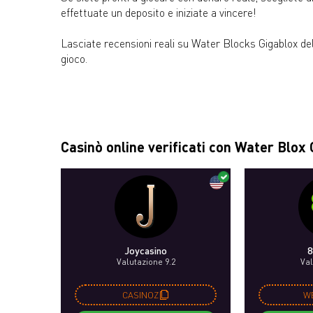
effettuate un deposito e iniziate a vincere!
Lasciate recensioni reali su Water Blocks Gigablox del p
gioco.
Casinò online verificati con Water Blox
Joycasino
8
Valutazione 9.2
Val
CASINOZ
W