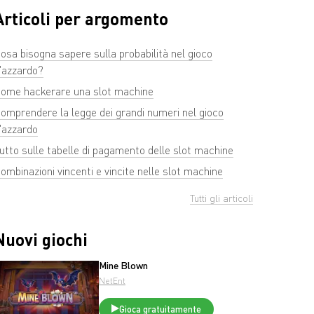
Articoli per argomento
osa bisogna sapere sulla probabilità nel gioco
'azzardo?
ome hackerare una slot machine
omprendere la legge dei grandi numeri nel gioco
'azzardo
utto sulle tabelle di pagamento delle slot machine
ombinazioni vincenti e vincite nelle slot machine
Tutti gli articoli
Nuovi giochi
Mine Blown
NetEnt
Gioca gratuitamente