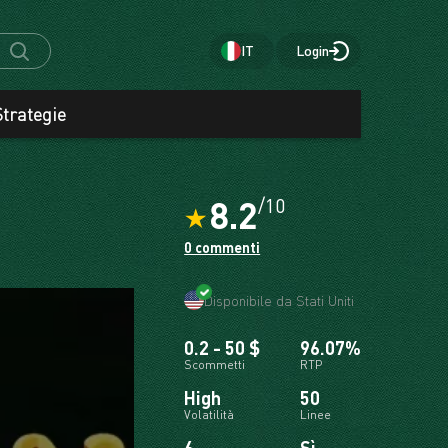
IT
Login
Strategie
8.2
/10
0 commenti
Disponibile da Stati Uniti
0.2 - 50 $
96.07%
Scommetti
RTP
High
50
Volatilità
Linee