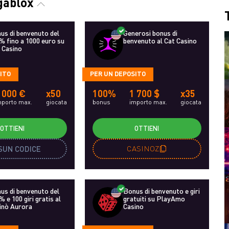
igablox
us di benvenuto del
Generosi bonus di
% fino a 1000 euro su
benvenuto al Cat Casino
 Casino
ITO
PER UN DEPOSITO
 000 €
x50
100%
1 700 $
x35
mporto max.
giocata
bonus
importo max.
giocata
OTTIENI
OTTIENI
CASINOZ
SUN CODICE
us di benvenuto del
Bonus di benvenuto e giri
% e 100 giri gratis al
gratuiti su PlayAmo
inò Aurora
Casino