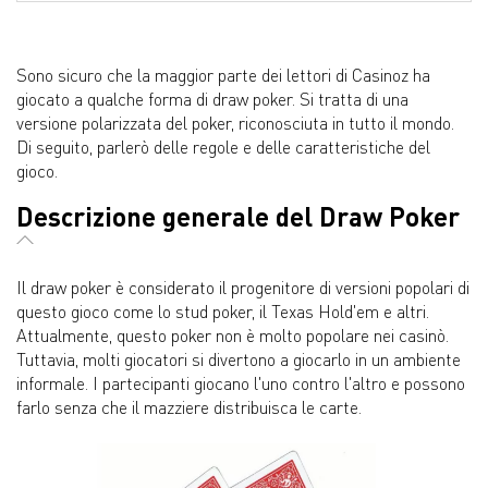
Sono sicuro che la maggior parte dei lettori di Casinoz ha
giocato a qualche forma di draw poker. Si tratta di una
versione polarizzata del poker, riconosciuta in tutto il mondo.
Di seguito, parlerò delle regole e delle caratteristiche del
gioco.
Descrizione generale del Draw Poker
Il draw poker è considerato il progenitore di versioni popolari di
questo gioco come lo stud poker, il Texas Hold'em e altri.
Attualmente, questo poker non è molto popolare nei casinò.
Tuttavia, molti giocatori si divertono a giocarlo in un ambiente
informale. I partecipanti giocano l'uno contro l'altro e possono
farlo senza che il mazziere distribuisca le carte.