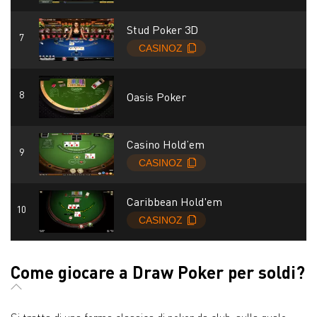
Stud Poker 3D
Oasis Poker
Casino Hold’em
Caribbean Hold'em
Come giocare a Draw Poker per soldi?