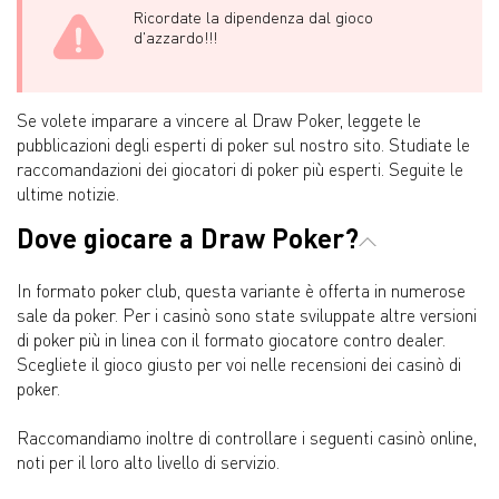
Ricordate la dipendenza dal gioco
d'azzardo!!!
Se volete imparare a vincere al Draw Poker, leggete le
pubblicazioni degli esperti di poker sul nostro sito. Studiate le
raccomandazioni dei giocatori di poker più esperti. Seguite le
ultime notizie.
Dove giocare a Draw Poker?
In formato poker club, questa variante è offerta in numerose
sale da poker. Per i casinò sono state sviluppate altre versioni
di poker più in linea con il formato giocatore contro dealer.
Scegliete il gioco giusto per voi nelle recensioni dei casinò di
poker.
Raccomandiamo inoltre di controllare i seguenti casinò online,
noti per il loro alto livello di servizio.