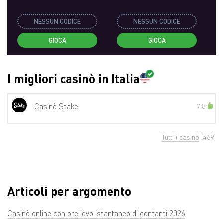
NESSUN CODICE
NESSUN CODICE
GIOCA
GIOCA
I migliori casinò in Italia
Casinò Stake
7.8
Tutti i casinò
(469)
Articoli per argomento
Casinò online con prelievo istantaneo di contanti 2026