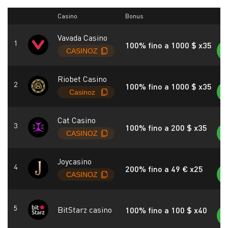
Casino
Bonus
Vavada Casino
100% fino a 1000 $ x35
Riobet Casino
100% fino a 1000 $ x35
Cat Casino
100% fino a 200 $ x35
Joycasino
200% fino a 49 € x25
BitStarz casino
100% fino a 100 $ x40