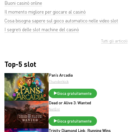
Buoni casinò online
Il momento migliore per giocare al casinò
Cosa bisogna sapere sul gioco automatico nelle video slot
I segreti delle slot machine del casinò
Tutti gli articoli
Top-5 slot
Pan’s Arcadia
Thunderkick
Gioca gratuitamente
Dead or Alive 3: Wanted
NetEnt
Gioca gratuitamente
Trinity Diamond Link: Running Wins