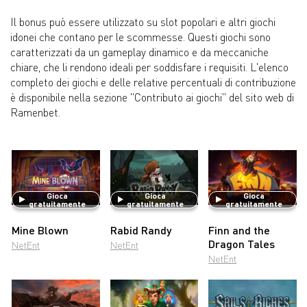
Il bonus può essere utilizzato su slot popolari e altri giochi
idonei che contano per le scommesse. Questi giochi sono
caratterizzati da un gameplay dinamico e da meccaniche
chiare, che li rendono ideali per soddisfare i requisiti. L'elenco
completo dei giochi e delle relative percentuali di contribuzione
è disponibile nella sezione "Contributo ai giochi" del sito web di
Ramenbet.
Gioca
Gioca
Gioca
gratuitamente
gratuitamente
gratuitamente
Mine Blown
Rabid Randy
Finn and the
Dragon Tales
NetEnt
NetEnt
NetEnt