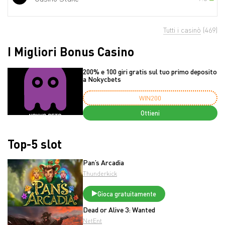
Tutti i casinò
(469)
I Migliori Bonus Casino
200% e 100 giri gratis sul tuo primo deposito
a Nokycbets
WIN200
Ottieni
Top-5 slot
Pan’s Arcadia
Thunderkick
Gioca gratuitamente
Dead or Alive 3: Wanted
NetEnt