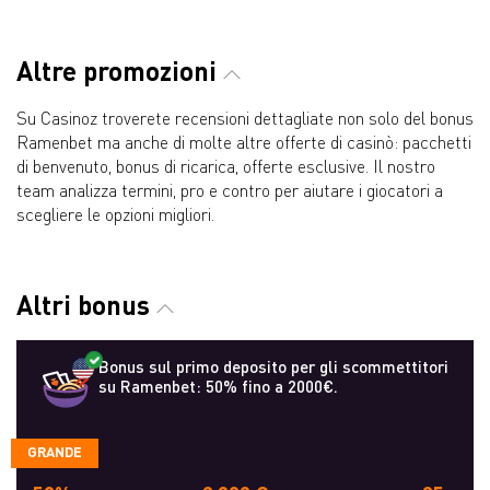
Altre promozioni
Su Casinoz troverete recensioni dettagliate non solo del bonus
Ramenbet ma anche di molte altre offerte di casinò: pacchetti
di benvenuto, bonus di ricarica, offerte esclusive. Il nostro
team analizza termini, pro e contro per aiutare i giocatori a
scegliere le opzioni migliori.
Altri bonus
Bonus sul primo deposito per gli scommettitori
su Ramenbet: 50% fino a 2000€.
GRANDE