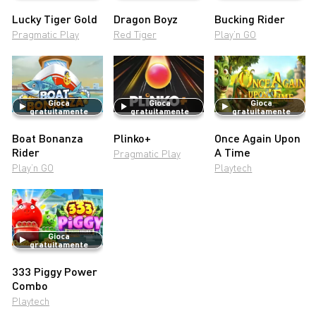
Lucky Tiger Gold
Dragon Boyz
Bucking Rider
Pragmatic Play
Red Tiger
Play’n GO
Gioca
Gioca
Gioca
gratuitamente
gratuitamente
gratuitamente
Boat Bonanza
Plinko+
Once Again Upon
Rider
A Time
Pragmatic Play
Play’n GO
Playtech
Gioca
gratuitamente
333 Piggy Power
Combo
Playtech