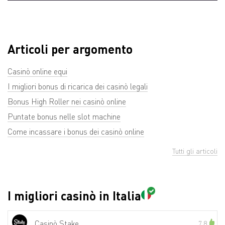
Articoli per argomento
Casinò online equi
I migliori bonus di ricarica dei casinò legali
Bonus High Roller nei casinò online
Puntate bonus nelle slot machine
Come incassare i bonus dei casinò online
Tutti gli articoli
I migliori casinò in Italia
Casinò Stake
7.8