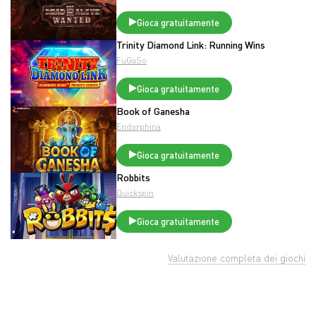
Gioca gratuitamente
Trinity Diamond Link: Running Wins
FuGaSo
Gioca gratuitamente
Book of Ganesha
Endorphina
Gioca gratuitamente
Robbits
Quickspin
Gioca gratuitamente
Valutazione completa dei giochi