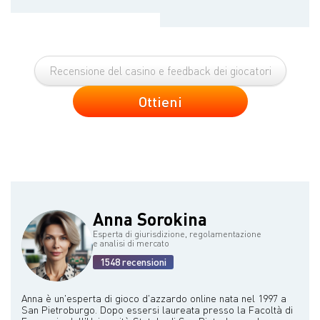
Recensione del casino e feedback dei giocatori
Ottieni
Anna Sorokina
Esperta di giurisdizione, regolamentazione
e analisi di mercato
1548 recensioni
Anna è un'esperta di gioco d'azzardo online nata nel 1997 a
San Pietroburgo. Dopo essersi laureata presso la Facoltà di