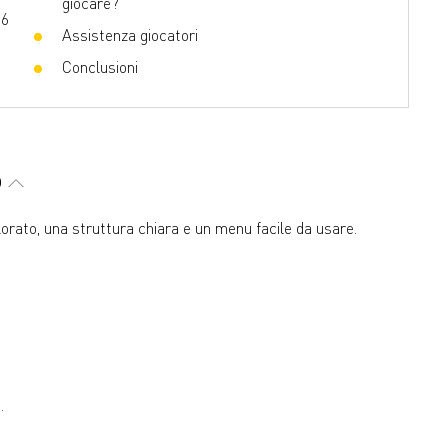
giocare?
26
Assistenza giocatori
Conclusioni
o
lorato, una struttura chiara e un menu facile da usare.
.