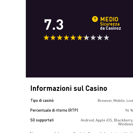
7.3
MEDIO
Sicurezza
da Casinoz
Informazioni sul Casino
Tipo di casinò
Browser, Mobile, Liv
Percentuale di ritorno (RTP)
96 
SO supportati
Android, Apple iOS, Blackberry,
Window