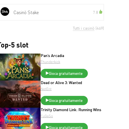
Casinò Stake
7.8
Tutti i casinò
(469)
Top-5 slot
Pan’s Arcadia
Thunderkick
Gioca gratuitamente
Dead or Alive 3: Wanted
NetEnt
Gioca gratuitamente
Trinity Diamond Link: Running Wins
FuGaSo
Gioca gratuitamente