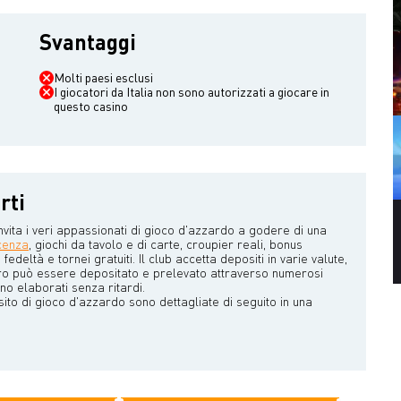
Svantaggi
Molti paesi esclusi
I giocatori da Italia non sono autorizzati a giocare in
questo casino
rti
nvita i veri appassionati di gioco d'azzardo a godere di una
icenza
, giochi da tavolo e di carte, croupier reali, bonus
eltà e tornei gratuiti. Il club accetta depositi in varie valute,
aro può essere depositato e prelevato attraverso numerosi
no elaborati senza ritardi.
 sito di gioco d'azzardo sono dettagliate di seguito in una