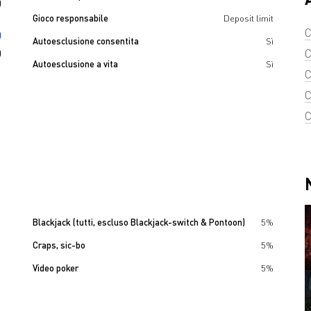
Gioco responsabile
Deposit limit
C
Autoesclusione consentita
Sì
C
Autoesclusione a vita
Sì
C
C
C
ì
%
Blackjack (tutti, escluso Blackjack-switch & Pontoon)
5%
%
Craps, sic-bo
5%
%
Video poker
5%