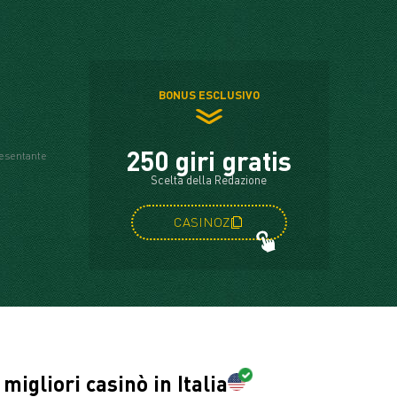
BONUS ESCLUSIVO
250 giri gratis
resentante
Scelta della Redazione
CASINOZ
I migliori casinò in Italia