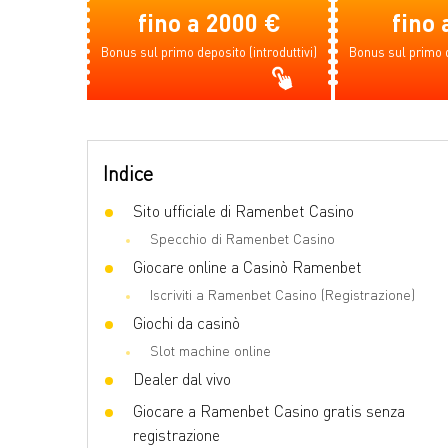
fino a 2000 €
fino 
Bonus sul primo deposito (introduttivi)
Bonus sul primo d
Indice
Sito ufficiale di Ramenbet Casino
Specchio di Ramenbet Casino
Giocare online a Casinò Ramenbet
Iscriviti a Ramenbet Casino (Registrazione)
Giochi da casinò
Slot machine online
Dealer dal vivo
Giocare a Ramenbet Casino gratis senza
registrazione