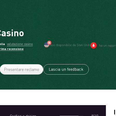
asino
ella
valutazione casino
Non disponibile da Stati Uniti
ha un rapp
prima recensione
Lascia un feedback
Presentare reclamo
Grafica e design
8/10