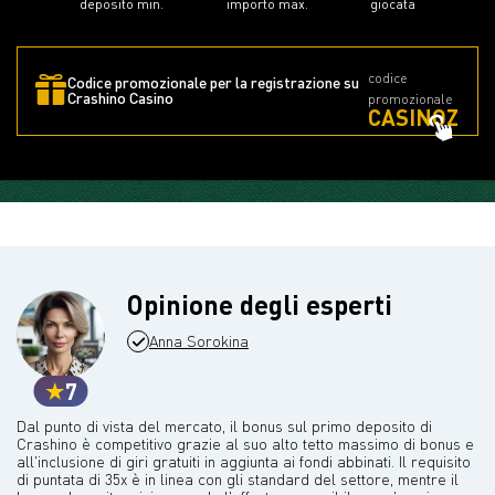
deposito min.
importo max.
giocata
codice
Codice promozionale per la registrazione su
Crashino Casino
promozionale
CASINOZ
Opinione degli esperti
Anna Sorokina
7
Dal punto di vista del mercato, il bonus sul primo deposito di
Crashino è competitivo grazie al suo alto tetto massimo di bonus e
all'inclusione di giri gratuiti in aggiunta ai fondi abbinati. Il requisito
di puntata di 35x è in linea con gli standard del settore, mentre il