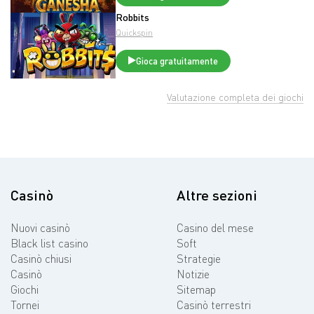
Robbits
Quickspin
Gioca gratuitamente
Valutazione completa dei giochi
Casinò
Altre sezioni
Nuovi casinò
Casino del mese
Black list casino
Soft
Casinò chiusi
Strategie
Casinò
Notizie
Giochi
Sitemap
Tornei
Casinò terrestri