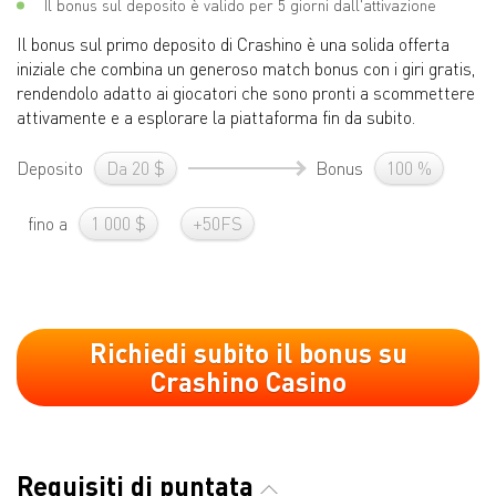
Il bonus sul deposito è valido per 5 giorni dall'attivazione
Il bonus sul primo deposito di Crashino è una solida offerta
iniziale che combina un generoso match bonus con i giri gratis,
rendendolo adatto ai giocatori che sono pronti a scommettere
attivamente e a esplorare la piattaforma fin da subito.
Deposito
Da 20 $
Bonus
100 %
fino a
1 000 $
+50FS
Richiedi subito il bonus su
Crashino Casino
Requisiti di puntata