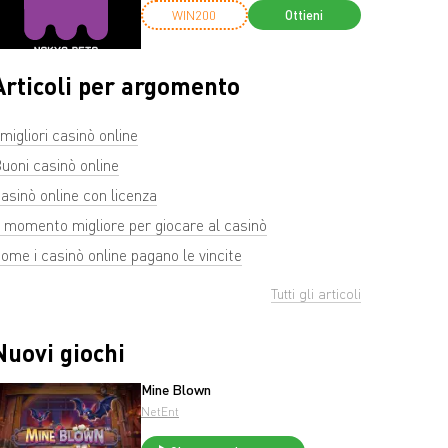
WIN200
Ottieni
Articoli per argomento
 migliori casinò online
uoni casinò online
asinò online con licenza
l momento migliore per giocare al casinò
ome i casinò online pagano le vincite
Tutti gli articoli
Nuovi giochi
Mine Blown
NetEnt