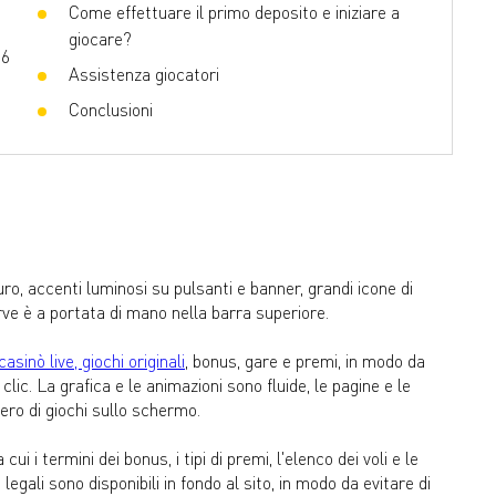
Come effettuare il primo deposito e iniziare a
giocare?
26
Assistenza giocatori
Conclusioni
ro, accenti luminosi su pulsanti e banner, grandi icone di
erve è a portata di mano nella barra superiore.
casinò live, giochi originali
, bonus, gare e premi, in modo da
ic. La grafica e le animazioni sono fluide, le pagine e le
ro di giochi sullo schermo.
 i termini dei bonus, i tipi di premi, l'elenco dei voli e le
legali sono disponibili in fondo al sito, in modo da evitare di