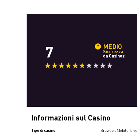
7
MEDIO
Sicurezza
da Casinoz
Informazioni sul Casino
Tipo di casinò
Browser, Mobile, Liv