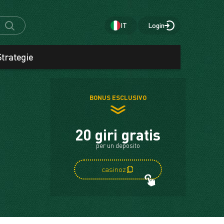
IT
Login
Strategie
BONUS ESCLUSIVO
20 giri gratis
per un deposito
casinoz