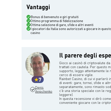
Vantaggi
Bonus di benvenuto e giri gratuiti
Ottimo programma di fidelizzazione
Ottima selezione di gare, sfide e altri eventi
I giocatori da Italia sono autorizzati a giocare in quest
casino
Il parere degli espe
Gioco ai casinò di criptovalute da
trattati con cautela. Per questo 
supporto, leggo attentamente le re
cerco di essere vigile.
7
Rainbet Casino, di cui vi parlerò
di eventi: gare, tornei, sfide e a
separatamente, sono rimasto soddi
Denis
c'è una storia speciale con le re
Anipchenko
leggere).
In questa recensione vi dirò come 
conveniente giocare con le cripto