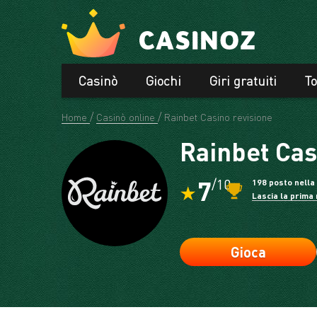
Casinò
Giochi
Giri gratuiti
To
Home
Casinò online
Rainbet Casino revisione
Rainbet Cas
7
/10
198 posto nell
Lascia la prima
Gioca