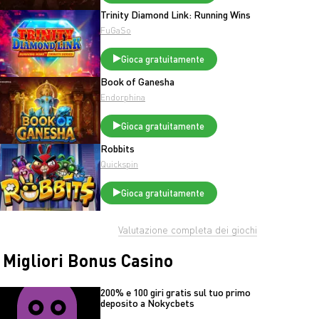
Trinity Diamond Link: Running Wins
FuGaSo
Gioca gratuitamente
Book of Ganesha
Endorphina
Gioca gratuitamente
Robbits
Quickspin
Gioca gratuitamente
Valutazione completa dei giochi
I Migliori Bonus Casino
200% e 100 giri gratis sul tuo primo
deposito a Nokycbets