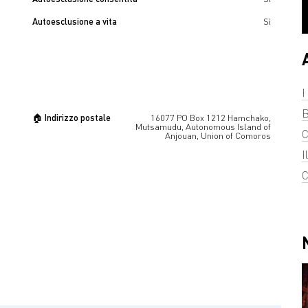
$
Autoesclusione a vita
Sì
$
I
B
ì
🏠 Indirizzo postale
16077 PO Box 1212 Hamchako,
Mutsamudu, Autonomous Island of
C
Anjouan, Union of Comoros
I
C
%