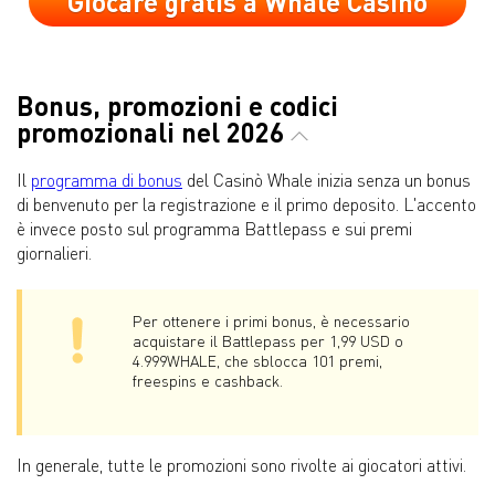
Giocare gratis a Whale Casino
Bonus, promozioni e codici
promozionali nel 2026
Il
programma di bonus
del Casinò Whale inizia senza un bonus
di benvenuto per la registrazione e il primo deposito. L'accento
è invece posto sul programma Battlepass e sui premi
giornalieri.
Per ottenere i primi bonus, è necessario
acquistare il Battlepass per 1,99 USD o
4.999WHALE, che sblocca 101 premi,
freespins e cashback.
In generale, tutte le promozioni sono rivolte ai giocatori attivi.