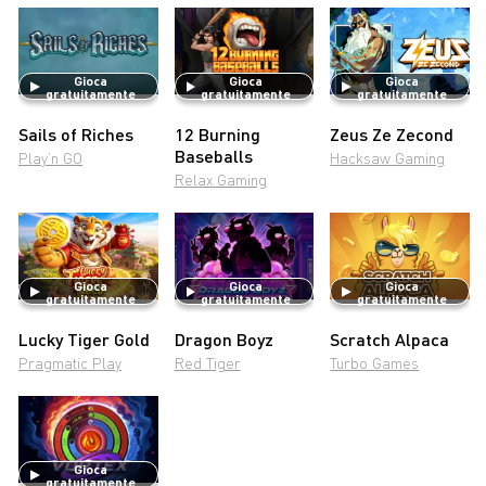
Gioca
Gioca
Gioca
gratuitamente
gratuitamente
gratuitamente
Sails of Riches
12 Burning
Zeus Ze Zecond
Baseballs
Play’n GO
Hacksaw Gaming
Relax Gaming
Gioca
Gioca
Gioca
gratuitamente
gratuitamente
gratuitamente
Lucky Tiger Gold
Dragon Boyz
Scratch Alpaca
Pragmatic Play
Red Tiger
Turbo Games
Gioca
gratuitamente