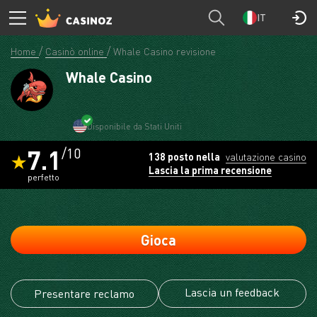
Whale Casino
GIOCA
IT
Home
Casinò online
Whale Casino revisione
Whale Casino
Disponibile da Stati Uniti
7.1
/10
138 posto nella
valutazione casino
Lascia la prima recensione
perfetto
Gioca
Lascia un feedback
Presentare reclamo