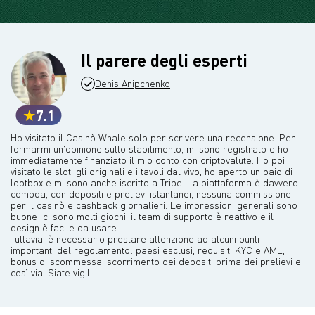
Il parere degli esperti
Denis Anipchenko
7.1
Ho visitato il Casinò Whale solo per scrivere una recensione. Per
formarmi un'opinione sullo stabilimento, mi sono registrato e ho
immediatamente finanziato il mio conto con criptovalute. Ho poi
visitato le slot, gli originali e i tavoli dal vivo, ho aperto un paio di
lootbox e mi sono anche iscritto a Tribe. La piattaforma è davvero
comoda, con depositi e prelievi istantanei, nessuna commissione
per il casinò e cashback giornalieri. Le impressioni generali sono
buone: ci sono molti giochi, il team di supporto è reattivo e il
design è facile da usare.
Tuttavia, è necessario prestare attenzione ad alcuni punti
importanti del regolamento: paesi esclusi, requisiti KYC e AML,
bonus di scommessa, scorrimento dei depositi prima dei prelievi e
così via. Siate vigili.