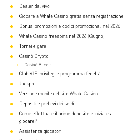
Dealer dal vivo
Giocare a Whale Casino gratis senza registrazione
Bonus, promozioni e codici promozionali nel 2026
Whale Casino freespins nel 2026 (Giugno)
Tornei e gare
Casinò Crypto
Casinò Bitcoin
Club VIP: privilegi e programma fedeltà
Jackpot
Versione mobile del sito Whale Casino
Depositi e prelievi dei soldi
Come effettuare il primo deposito e iniziare a
giocare?
Assistenza giocatori