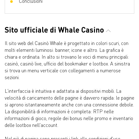
Conclusioni
Sito ufficiale di Whale Casino
Il sito web del Casinò Whale è progettato in colori scuri, con
molti elementi luminosi: banner, icone e altro. La grafica è
chiara e ordinata. In alto si trovano le voci di menu principali:
casinò, casinò live, ufficio del bookmaker e lootbox. A sinistra
si trova un menu verticale con collegamenti a numerose
sezioni.
L'interfaccia è intuitiva e adattata ai dispositivi mobili. La
velocità di caricamento delle pagine è davvero rapida: le pagine
si aprono istantaneamente anche con una connessione debole.
La disponibilità di informazioni è completa: RTP nelle
informazioni di gioco, regole dei bonus nelle promo e inventario
delle lootbox nell'account.
Nel piè di pagina sono presenti i link alle condizioni d'uso,