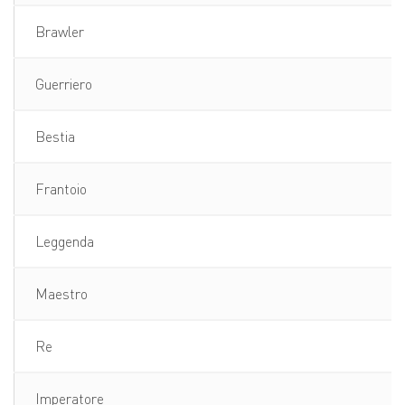
Brawler
Guerriero
Bestia
Frantoio
Leggenda
Maestro
Re
Imperatore