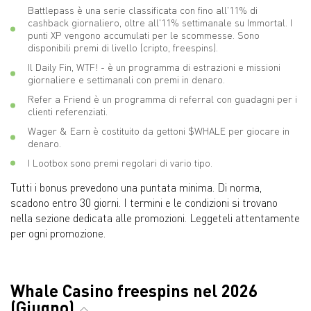
Battlepass è una serie classificata con fino all'11% di
cashback giornaliero, oltre all'11% settimanale su Immortal. I
punti XP vengono accumulati per le scommesse. Sono
disponibili premi di livello (cripto, freespins).
Il Daily Fin, WTF! - è un programma di estrazioni e missioni
giornaliere e settimanali con premi in denaro.
Refer a Friend è un programma di referral con guadagni per i
clienti referenziati.
Wager & Earn è costituito da gettoni $WHALE per giocare in
denaro.
I Lootbox sono premi regolari di vario tipo.
Tutti i bonus prevedono una puntata minima. Di norma,
scadono entro 30 giorni. I termini e le condizioni si trovano
nella sezione dedicata alle promozioni. Leggeteli attentamente
per ogni promozione.
Whale Casino freespins nel 2026
(Giugno)