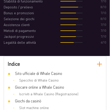
Stabilità di funzionamento
7/10
Dati di contatto
Deposito / prelievo
8/10
Bonus e promozioni
7/10
Chat dal vivo
Sì
Selezione dei giochi
8/10
Assistenza clienti
7/10
Servizio di assistenza
E-mail di supporto
Metodi di pagamento
7/10
Jackpot progressivi
7/10
🏠 Indirizzo postale
Suite 3, Global Village, Jivan’s Complex,
Mont Fleuri, Mahe, Seychelles
Legalità delle attività
6/10
Credito scommesse giochi
Indice
Slot (potrebbero applicarsi eccezioni)
100%
Sito ufficiale di Whale Casino
Specchio di Whale Casino
Giocare online a Whale Casino
Iscriviti a Whale Casino (Registrazione)
Giochi da casinò
Slot machine online