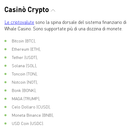
Casinò Crypto
Le criptovalute
sono la spina dorsale del sistema finanziario di
Whale Casino. Sono supportate più di una dozzina di monete.
Bitcoin (BTC),
Ethereum (ETH),
Tether (USDT),
Solana (SOL),
Toncoin (TON),
Notcoin (NOT),
Bonk (BONK),
MAGA (TRUMP),
Celo Dollaro (CUSD),
Moneta Binance (BNB),
USD Coin (USDC).