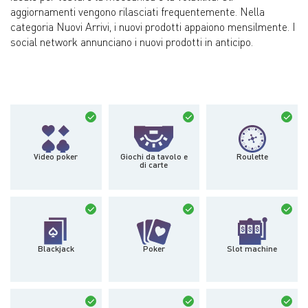
aggiornamenti vengono rilasciati frequentemente. Nella
categoria Nuovi Arrivi, i nuovi prodotti appaiono mensilmente. I
social network annunciano i nuovi prodotti in anticipo.
Video poker
Giochi da tavolo e
Roulette
di carte
Blackjack
Poker
Slot machine