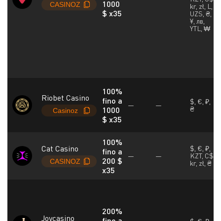
1000
kr, zł, L,
$ x35
UZS, ₴,
¥, лв,
YTL, ₩
100%
Riobet Casino
fino a
$, €, ₽,
—
—
₴
1000
$ x35
100%
Cat Casino
$, €, ₽,
fino a
—
—
KZT, C$,
200 $
kr, zł, ₴
x35
200%
Joycasino
fino a