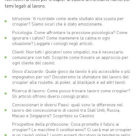
temi legati al lavoro.
Istruzione: Vi ricordate come avete studiato alla scuola per
croupier? Siamo sicuri che è stato emozionante.
Psicologia: Come affrontare la pressione psicologica? Come
ignorare i cafoni? Come mantenere la calma in ogni
situazione? Leggete i consigli negli articoli.
Clienti: Non tutti i giocatori sono simpatici, ma è necessario
comunicare con tutti. Scoprite come trovare un approccio per
ogni cliente del casinò.
Gioco d'azzardo: Quale gioco da tavolo è più accessibile o più
impegnativo per voi? Discuteremo le sfumature del lavoro del
croupier alla roulette, al poker, al blackjack e ad altri tavoli.
Ricerca di lavoro: Come posso trovare lavoro come croupier?
Gli articoli offrono diversi consigli pratici.
Concessionari in diversi Paesi: quali sono le differenze nel
lavoro del concessionario di casinò tra Stati Uniti, Russia,
Macao e Singapore? Scopritelo su Casinoz.
Prospettive della professione: Cosa promette il futuro ai
croupier? Le macchine li sostituiranno? Ci sarà mai un croupier
in un casinò online? I nostri esperti discutono le tendenze nello