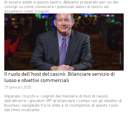
di essere adatti a questo lavoro. Abbiamo preparato per voi dei
consigli su come convincere i potenziali datori di lavoro ad
assumervi come croupier.
Il ruolo dell'host del casinò: Bilanciare servizio di
lusso e obiettivi commerciali
29 gennaio 2025
Imparate i trucchi e i segreti del mestiere di host di casinò,
dall'attrarre i giocatori VIP al bilanciare i comps con gli obiettivi di
business, navigando tra le sfide e le ricompense di questo ruolo
dal ritmo incalzante.