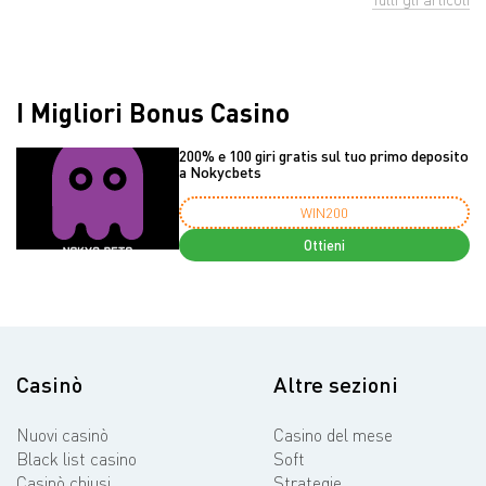
I Migliori Bonus Casino
200% e 100 giri gratis sul tuo primo deposito
a Nokycbets
WIN200
Ottieni
Casinò
Altre sezioni
Nuovi casinò
Casino del mese
Black list casino
Soft
Casinò chiusi
Strategie