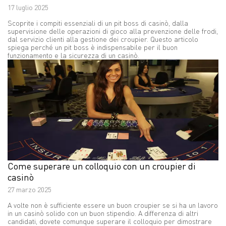
17 luglio 2025
Scoprite i compiti essenziali di un pit boss di casinò, dalla
supervisione delle operazioni di gioco alla prevenzione delle frodi,
dal servizio clienti alla gestione dei croupier. Questo articolo
spiega perché un pit boss è indispensabile per il buon
funzionamento e la sicurezza di un casinò.
Come superare un colloquio con un croupier di
casinò
27 marzo 2025
A volte non è sufficiente essere un buon croupier se si ha un lavoro
in un casinò solido con un buon stipendio. A differenza di altri
candidati, dovete comunque superare il colloquio per dimostrare