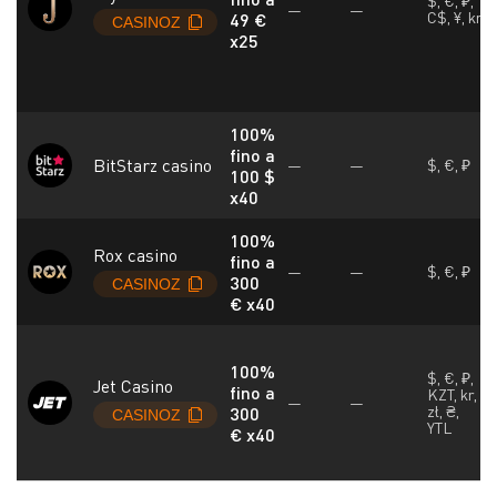
$, €, ₽,
—
—
C$, ¥, kr
49 €
x25
100%
fino a
BitStarz casino
—
—
$, €, ₽
100 $
x40
100%
Rox casino
fino a
—
—
$, €, ₽
300
€ x40
100%
$, €, ₽,
Jet Casino
fino a
KZT, kr,
—
—
zł, ₴,
300
YTL
€ x40