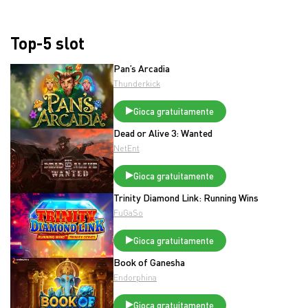
Top-5 slot
Pan’s Arcadia
Thunderkick
Gioca gratuitamente
Dead or Alive 3: Wanted
NetEnt
Gioca gratuitamente
Trinity Diamond Link: Running Wins
FuGaSo
Gioca gratuitamente
Book of Ganesha
Endorphina
Gioca gratuitamente