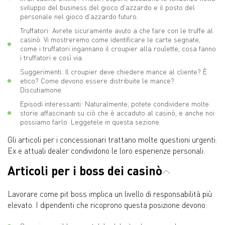
sviluppo del business del gioco d'azzardo e il posto del
personale nel gioco d'azzardo futuro.
Truffatori: Avrete sicuramente avuto a che fare con le truffe al
casinò. Vi mostreremo come identificare le carte segnate,
come i truffatori ingannano il croupier alla roulette, cosa fanno
i truffatori e così via.
Suggerimenti: Il croupier deve chiedere mance al cliente? È
etico? Come devono essere distribuite le mance?
Discutiamone.
Episodi interessanti: Naturalmente, potete condividere molte
storie affascinanti su ciò che è accaduto al casinò, e anche noi
possiamo farlo. Leggetele in questa sezione.
Gli articoli per i concessionari trattano molte questioni urgenti.
Ex e attuali dealer condividono le loro esperienze personali.
Articoli per i boss dei casinò
Lavorare come pit boss implica un livello di responsabilità più
elevato. I dipendenti che ricoprono questa posizione devono: