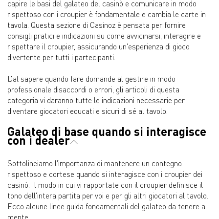
capire le basi del galateo del casinò e comunicare in modo
rispettoso con i croupier è fondamentale e cambia le carte in
tavola. Questa sezione di Casinoz è pensata per fornire
consigli pratici e indicazioni su come avvicinarsi, interagire e
rispettare il croupier, assicurando un'esperienza di gioco
divertente per tutti i partecipanti.
Dal sapere quando fare domande al gestire in modo
professionale disaccordi o errori, gli articoli di questa
categoria vi daranno tutte le indicazioni necessarie per
diventare giocatori educati e sicuri di sé al tavolo.
Galateo di base quando si interagisce
con i dealer
Sottolineiamo l'importanza di mantenere un contegno
rispettoso e cortese quando si interagisce con i croupier dei
casinò. Il modo in cui vi rapportate con il croupier definisce il
tono dell'intera partita per voi e per gli altri giocatori al tavolo.
Ecco alcune linee guida fondamentali del galateo da tenere a
mente.