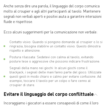
Anche senza dire una parola, il linguaggio del corpo comunica
molto al croupier e agli altri partecipanti al tavolo. Mantenere
segnali non verbali aperti e positivi aiuta a garantire interazioni
fluide e rispettose.
Ecco alcuni suggerimenti per la comunicazione non verbale:
Contatto visivo: Quando si pongono domande al croupier o lo si
ringrazia, bisogna stabilire un contatto visivo. Questo dimostra
rispetto e attenzione.
Postura rilassata: Sedetevi con calma al tavolo, evitando
posture tese o aggressive che possono indicare frustrazione.
Segnali della mano nei giochi: In alcuni giochi come il
blackjack, i segnali delle mani fanno parte del gioco. Utilizzate
questi gesti in modo chiaro e calmo per evitare confusione. Ad
esempio, toccare il tavolo per un colpo o fare cenno al
croupier di stare.
Evitare il linguaggio del corpo conflittuale
Incoraggiamo i giocatori a essere consapevoli di come il loro