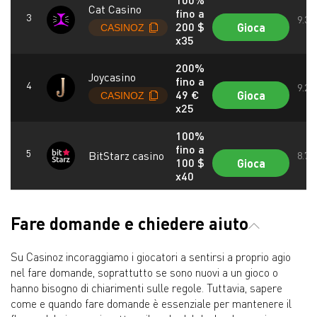
Cat Casino
fino a
9.3
200 $
Gioca
x35
200%
Joycasino
fino a
9.2
49 €
Gioca
x25
100%
fino a
BitStarz casino
8.7
100 $
Gioca
x40
Fare domande e chiedere aiuto
Su Casinoz incoraggiamo i giocatori a sentirsi a proprio agio
nel fare domande, soprattutto se sono nuovi a un gioco o
hanno bisogno di chiarimenti sulle regole. Tuttavia, sapere
come e quando fare domande è essenziale per mantenere il