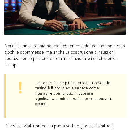
Noi di Casinoz sappiamo che l'esperienza del casinò non è solo
giochi e scommesse, ma anche la costruzione di relazioni
positive con le persone che fanno funzionare i giochi senza
intoppi.
Una delle figure più importanti ai tavoli del
casinò è il croupier, e sapere come
interagire con lui può migliorare
significativamente la vostra permanenza al
casinò.
Che siate visitatori per la prima volta o giocatori abituali,