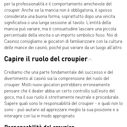
per la professionalità e il comportamento amichevole del
croupier. Anche se la mancia non è obbligatoria, è spesso
considerata una buona forma, soprattutto dopo una vincita
significativa o una lunga sessione al tavolo. L'entità della
mancia può variare, ma è consuetudine lasciare una piccola
percentuale della vincita o un importo simbolico fisso. Noi di
Casinoz consigliamo ai giocatori di familiarizzare con la cultura
delle mance dei casinò, poiché può variare da un luogo all'altro.
Capire il ruolo del croupier
Crediamo che una parte fondamentale del successo e del
divertimento al casinò sia la comprensione del ruolo del
croupier. Molti nuovi giocatori potrebbero erroneamente
pensare che il dealer abbia un certo controllo sull'esito del
gioco, ma il suo ruolo è strettamente neutrale e procedurale.
Sapere quali sono le responsabilità del croupier - e quali non lo
sono - può aiutarvi ad apprezzare meglio la sua posizione e a
interagire con lui in modo appropriato.
Responsabilità del croupier