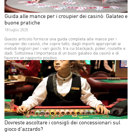
Guida alle mance per i croupier dei casinò: Galateo e
buone pratiche
18 luglio 2025
Questo articolo fornisce una guida completa alle mance per i
croupier dei casinò, che copre tutto, dagli importi appropriati ai
metodi migliori per i vari giochi, tra cui blackjack, poker, roulette e
dadi. Sottolinea l'importanza di un buon galateo da casinò e di
favorire un rapporto positivo.
Dovreste ascoltare i consigli dei concessionari sul
gioco d'azzardo?