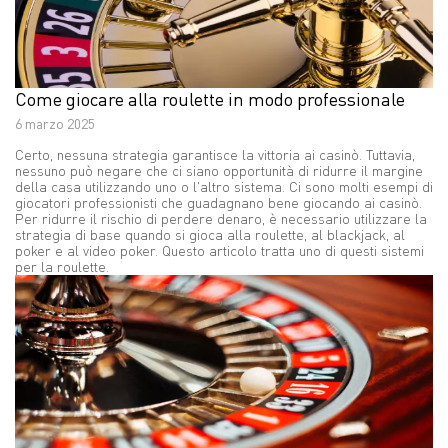
Come giocare alla roulette in modo professionale
6 marzo 2025
Certo, nessuna strategia garantisce la vittoria ai casinò. Tuttavia,
nessuno può negare che ci siano opportunità di ridurre il margine
della casa utilizzando uno o l'altro sistema. Ci sono molti esempi di
giocatori professionisti che guadagnano bene giocando ai casinò.
Per ridurre il rischio di perdere denaro, è necessario utilizzare la
strategia di base quando si gioca alla roulette, al blackjack, al
poker e al video poker. Questo articolo tratta uno di questi sistemi
per la roulette.