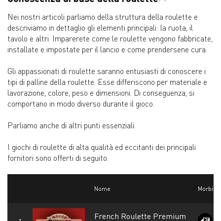
Nei nostri articoli parliamo della struttura della roulette e
descriviamo in dettaglio gli elementi principali: la ruota, il
tavolo e altri. Imparerete come le roulette vengono fabbricate,
installate e impostate per il lancio e come prendersene cura.
Gli appassionati di roulette saranno entusiasti di conoscere i
tipi di palline della roulette. Esse differiscono per materiale e
lavorazione, colore, peso e dimensioni. Di conseguenza, si
comportano in modo diverso durante il gioco.
Parliamo anche di altri punti essenziali.
I giochi di roulette di alta qualità ed eccitanti dei principali
fornitori sono offerti di seguito.
Nome
Morbido
French Roulette Premium