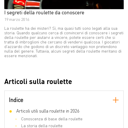
I segreti della roulette da conoscere
19 marzo 2016
La roulette ha dei misteri? Sì, ma quasi tutti sono legati alla sua
storia. Quando qualcuno cerca di convincervi di conoscere i segreti
della roulette per aiutarvi a vincere, potete essere certi che si
tratta di imbroglioni che cercano di vendervi qualcosa. I giocatori
d'azzardo che godono di un discreto vantaggio non pretendono
nulla del genere. Tuttavia, alcuni segreti della roulette meritano di
essere menzionati.
Articoli sulla roulette
Indice
Articoli utili sulla roulette in 2026
Conoscenza di base della roulette
La storia della roulette