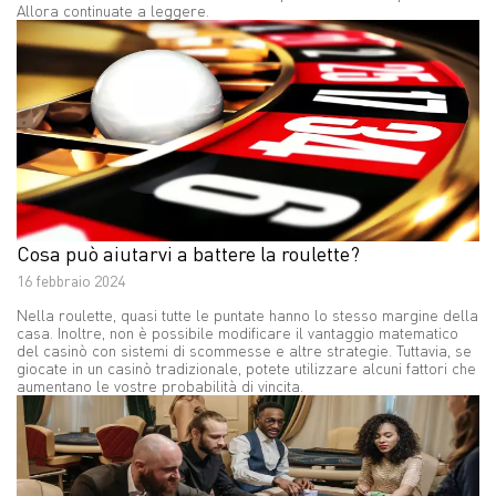
Allora continuate a leggere.
Cosa può aiutarvi a battere la roulette?
16 febbraio 2024
Nella roulette, quasi tutte le puntate hanno lo stesso margine della
casa. Inoltre, non è possibile modificare il vantaggio matematico
del casinò con sistemi di scommesse e altre strategie. Tuttavia, se
giocate in un casinò tradizionale, potete utilizzare alcuni fattori che
aumentano le vostre probabilità di vincita.