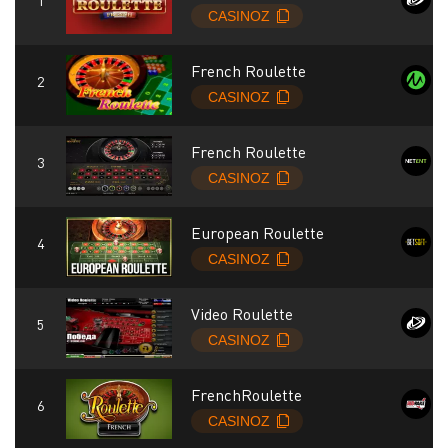
French Roulette
French Roulette
European Roulette
Video Roulette
FrenchRoulette