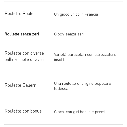
Roulette Boule
Un gioco unico in Francia
Roulette senza zeri
Giochi senza zeri
Roulette con diverse
Varietà particolari con attrezzature
palline, ruote o tavoli
insolite
Una roulette di origine popolare
Roulette Bauern
tedesca
Roulette con bonus
Giochi con giri bonus e premi