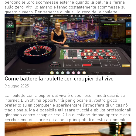
perdono le loro scommesse esterne quando la pallina si ferma
sullo zero. Altri lo amano e fanno costantemente scommesse su
questo numero. Per saperne di più sullo zero della roulette.
Come battere la roulette con croupier dal vivo
9 giugno 2025
La roulette con croupier dal vivo è disponibile in molti casinò su
Internet. È un'ottima opportunità per giocare al vostro gioco
preferito su un computer e sperimentare l'atmosfera di un casinò
tradizionale. Ma è possibile utilizzare trucchi e abilità professionali
giocando contro croupier reali? La questione rimane aperta e ora
cercheremo di chiarire gli aspetti principali di questo argomento.