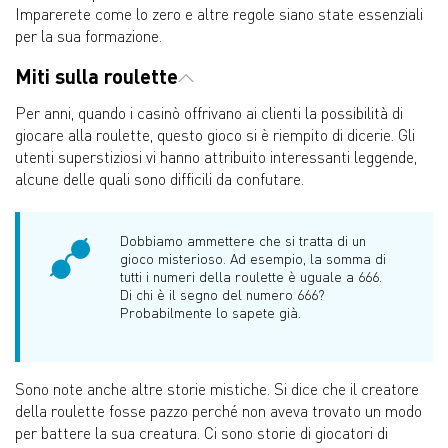
Imparerete come lo zero e altre regole siano state essenziali
per la sua formazione.
Miti sulla roulette
Per anni, quando i casinò offrivano ai clienti la possibilità di
giocare alla roulette, questo gioco si è riempito di dicerie. Gli
utenti superstiziosi vi hanno attribuito interessanti leggende,
alcune delle quali sono difficili da confutare.
Dobbiamo ammettere che si tratta di un
gioco misterioso. Ad esempio, la somma di
tutti i numeri della roulette è uguale a 666.
Di chi è il segno del numero 666?
Probabilmente lo sapete già.
Sono note anche altre storie mistiche. Si dice che il creatore
della roulette fosse pazzo perché non aveva trovato un modo
per battere la sua creatura. Ci sono storie di giocatori di