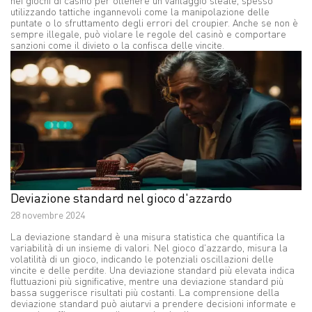
nei giochi di casinò per ottenere un vantaggio sleale, spesso
utilizzando tattiche ingannevoli come la manipolazione delle
puntate o lo sfruttamento degli errori del croupier. Anche se non è
sempre illegale, può violare le regole del casinò e comportare
sanzioni come il divieto o la confisca delle vincite.
Deviazione standard nel gioco d'azzardo
28 novembre 2024
La deviazione standard è una misura statistica che quantifica la
variabilità di un insieme di valori. Nel gioco d'azzardo, misura la
volatilità di un gioco, indicando le potenziali oscillazioni delle
vincite e delle perdite. Una deviazione standard più elevata indica
fluttuazioni più significative, mentre una deviazione standard più
bassa suggerisce risultati più costanti. La comprensione della
deviazione standard può aiutarvi a prendere decisioni informate e