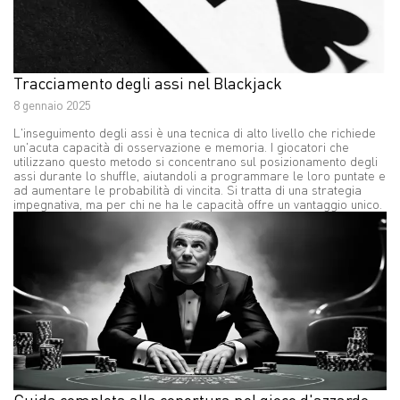
Tracciamento degli assi nel Blackjack
8 gennaio 2025
L'inseguimento degli assi è una tecnica di alto livello che richiede
un'acuta capacità di osservazione e memoria. I giocatori che
utilizzano questo metodo si concentrano sul posizionamento degli
assi durante lo shuffle, aiutandoli a programmare le loro puntate e
ad aumentare le probabilità di vincita. Si tratta di una strategia
impegnativa, ma per chi ne ha le capacità offre un vantaggio unico.
Guida completa alla copertura nel gioco d'azzardo