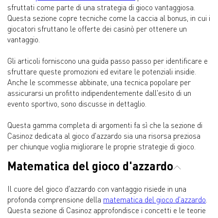
sfruttati come parte di una strategia di gioco vantaggiosa.
Questa sezione copre tecniche come la caccia al bonus, in cui i
giocatori sfruttano le offerte dei casinò per ottenere un
vantaggio.
Gli articoli forniscono una guida passo passo per identificare e
sfruttare queste promozioni ed evitare le potenziali insidie.
Anche le scommesse abbinate, una tecnica popolare per
assicurarsi un profitto indipendentemente dall'esito di un
evento sportivo, sono discusse in dettaglio.
Questa gamma completa di argomenti fa sì che la sezione di
Casinoz dedicata al gioco d'azzardo sia una risorsa preziosa
per chiunque voglia migliorare le proprie strategie di gioco.
Matematica del gioco d'azzardo
Il cuore del gioco d'azzardo con vantaggio risiede in una
profonda comprensione della
matematica del gioco d'azzardo
.
Questa sezione di Casinoz approfondisce i concetti e le teorie