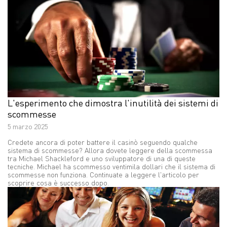
L'esperimento che dimostra l'inutilità dei sistemi di
scommesse
5 marzo 2025
Credete ancora di poter battere il casinò seguendo qualche
sistema di scommesse? Allora dovete leggere della scommessa
tra Michael Shackleford e uno sviluppatore di una di queste
tecniche. Michael ha scommesso ventimila dollari che il sistema di
scommesse non funziona. Continuate a leggere l'articolo per
scoprire cosa è successo dopo.