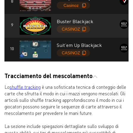
Buster Blackjack
Suit’em Up Blackjack
Tracciamento del mescolamento
Lo
shuffle tracking
è una sofisticata tecnica di conteggio delle
carte che sfrutta il modo in cui i mazzi vengono mescolati. Gli
articoli sullo shuffle tracking approfondiscono il modo in cui i
giocatori possono seguire le sequenze di carte attraverso il
mescolamento per prevedere le mani future.
La sezione include spiegazioni dettagliate sullo sviluppo di
questa abilità, sui tipi di mescolamento più suscettibili di