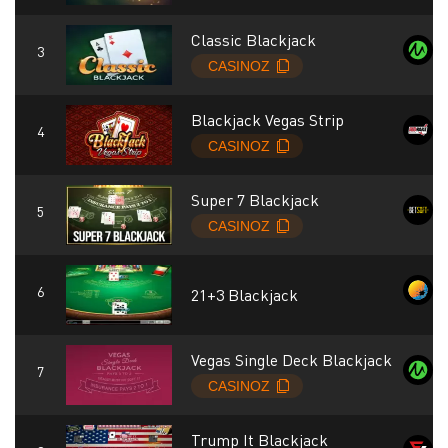
Classic Blackjack
Blackjack Vegas Strip
Super 7 Blackjack
21+3 Blackjack
Vegas Single Deck Blackjack
Trump It Blackjack