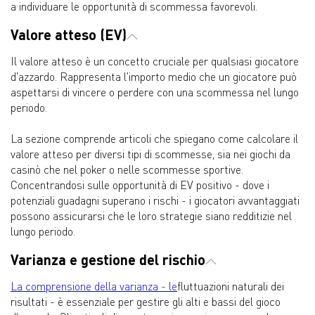
a individuare le opportunità di scommessa favorevoli.
Valore atteso (EV)
Il valore atteso è un concetto cruciale per qualsiasi giocatore
d'azzardo. Rappresenta l'importo medio che un giocatore può
aspettarsi di vincere o perdere con una scommessa nel lungo
periodo.
La sezione comprende articoli che spiegano come calcolare il
valore atteso per diversi tipi di scommesse, sia nei giochi da
casinò che nel poker o nelle scommesse sportive.
Concentrandosi sulle opportunità di EV positivo - dove i
potenziali guadagni superano i rischi - i giocatori avvantaggiati
possono assicurarsi che le loro strategie siano redditizie nel
lungo periodo.
Varianza e gestione del rischio
La comprensione della varianza - le
fluttuazioni naturali dei
risultati - è essenziale per gestire gli alti e bassi del gioco