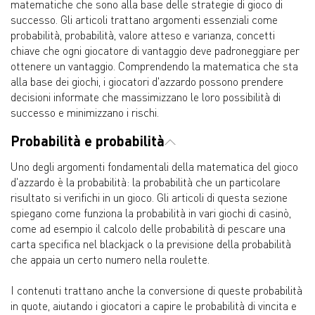
matematiche che sono alla base delle strategie di gioco di
successo. Gli articoli trattano argomenti essenziali come
probabilità, probabilità, valore atteso e varianza, concetti
chiave che ogni giocatore di vantaggio deve padroneggiare per
ottenere un vantaggio. Comprendendo la matematica che sta
alla base dei giochi, i giocatori d'azzardo possono prendere
decisioni informate che massimizzano le loro possibilità di
successo e minimizzano i rischi.
Probabilità e probabilità
Uno degli argomenti fondamentali della matematica del gioco
d'azzardo è la probabilità: la probabilità che un particolare
risultato si verifichi in un gioco. Gli articoli di questa sezione
spiegano come funziona la probabilità in vari giochi di casinò,
come ad esempio il calcolo delle probabilità di pescare una
carta specifica nel blackjack o la previsione della probabilità
che appaia un certo numero nella roulette.
I contenuti trattano anche la conversione di queste probabilità
in quote, aiutando i giocatori a capire le probabilità di vincita e