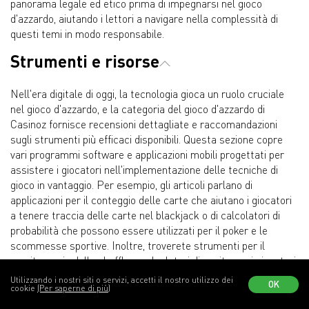
panorama legale ed etico prima di impegnarsi nel gioco
d'azzardo, aiutando i lettori a navigare nella complessità di
questi temi in modo responsabile.
Strumenti e risorse
Nell'era digitale di oggi, la tecnologia gioca un ruolo cruciale
nel gioco d'azzardo, e la categoria del gioco d'azzardo di
Casinoz fornisce recensioni dettagliate e raccomandazioni
sugli strumenti più efficaci disponibili. Questa sezione copre
vari programmi software e applicazioni mobili progettati per
assistere i giocatori nell'implementazione delle tecniche di
gioco in vantaggio. Per esempio, gli articoli parlano di
applicazioni per il conteggio delle carte che aiutano i giocatori
a tenere traccia delle carte nel blackjack o di calcolatori di
probabilità che possono essere utilizzati per il poker e le
scommesse sportive. Inoltre, troverete strumenti per il
monitoraggio dello shuffle e calcolatori di equity per i giocatori
di poker, tutti finalizzati ad aiutare i giocatori a ottenere un
Utilizzando i nostri siti o servizi, accetti il nostro utilizzo dei
OK
cookie
(Per saperne di più)
vantaggio.