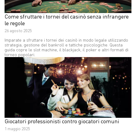
Come sfruttare i tornei del casinò senza infrangere
le regole
26 agosto 2025
Imparate a sfruttare i tornei dei casinò in modo legale utilizzando
strategia, gestione del bankroll e tattiche psicologiche. Questa
guida copre le slot machine, il blackjack, il poker e altri formati di
torneo popolari.
Giocatori professionisti contro giocatori comuni
1 maggio 2025