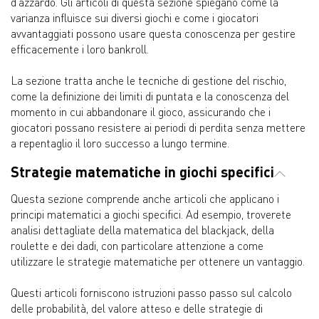
d'azzardo. Gli articoli di questa sezione spiegano come la
varianza influisce sui diversi giochi e come i giocatori
avvantaggiati possono usare questa conoscenza per gestire
efficacemente i loro bankroll.
La sezione tratta anche le tecniche di gestione del rischio,
come la definizione dei limiti di puntata e la conoscenza del
momento in cui abbandonare il gioco, assicurando che i
giocatori possano resistere ai periodi di perdita senza mettere
a repentaglio il loro successo a lungo termine.
Strategie matematiche in giochi specifici
Questa sezione comprende anche articoli che applicano i
principi matematici a giochi specifici. Ad esempio, troverete
analisi dettagliate della matematica del blackjack, della
roulette e dei dadi, con particolare attenzione a come
utilizzare le strategie matematiche per ottenere un vantaggio.
Questi articoli forniscono istruzioni passo passo sul calcolo
delle probabilità, del valore atteso e delle strategie di