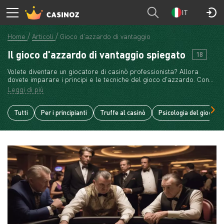
IT
Home
Articoli
Gioco d'azzardo di vantaggio
Il gioco d'azzardo di vantaggio spiegato
18
Volete diventare un giocatore di casinò professionista? Allora
dovete imparare i principi e le tecniche del gioco d'azzardo. Con
l'aiuto degli articoli di Casinoz, imparerete a sfruttare al meglio i
Leggi di più
giochi, i bonus, le promozioni, i programmi fedeltà e così via. Solo
così potrete diventare giocatori di successo.
Tutti
Per i principianti
Truffe al casinò
Psicologia del gioco