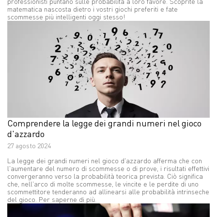
professionisti puntano sulle probabilità a loro favore. Scoprite la
matematica nascosta dietro i vostri giochi preferiti e fate
scommesse più intelligenti oggi stesso!
Comprendere la legge dei grandi numeri nel gioco
d'azzardo
27 agosto 2024
La legge dei grandi numeri nel gioco d'azzardo afferma che con
l'aumentare del numero di scommesse o di prove, i risultati effettivi
convergeranno verso la probabilità teorica prevista. Ciò significa
che, nell'arco di molte scommesse, le vincite e le perdite di uno
scommettitore tenderanno ad allinearsi alle probabilità intrinseche
del gioco. Per saperne di più.