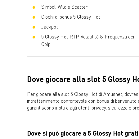
Simboli Wild e Scatter
Giochi di bonus 5 Glossy Hot
Jackpot
5 Glossy Hot RTP, Volatilità & Frequenza dei
Colpi
Dove giocare alla slot 5 Glossy 
Per giocare alla slot 5 Glossy Hot di Amusnet, dovreste
intrattenimento confortevole con bonus di benvenuto 
garantiscono inoltre agli utenti privacy, sicurezza e pro
Dove si può giocare a 5 Glossy Hot grat