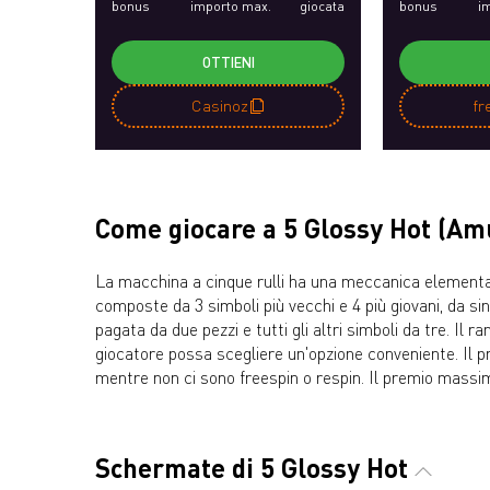
bonus
importo max.
giocata
bonus
i
OTTIENI
Casinoz
fr
Come giocare a 5 Glossy Hot (A
La macchina a cinque rulli ha una meccanica elementare
composte da 3 simboli più vecchi e 4 più giovani, da sini
pagata da due pezzi e tutti gli altri simboli da tre. Il 
giocatore possa scegliere un'opzione conveniente. Il pro
mentre non ci sono freespin o respin. Il premio massim
Schermate di 5 Glossy Hot