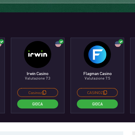
Irwin Casino
Flagman Casino
Valutazione 7.3
Valutazione 7.5
Casinoz
CASINOZ
GIOCA
GIOCA