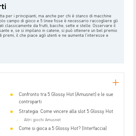
rti
tta per i principianti, ma anche per chi è stanco di macchine
iccolo campo di gioco e 5 linee fisse è necessario raccogliere gli
ti classicamente da frutti, bacche, sette e stelle. Osservare il
ante e, se si impilano in catene, si può ottenere un bel premio
 premi, il che piace agli utenti e ne aumenta l'interesse e
Confronto tra 5 Glossy Hot (Amusnet) e le sue
controparti
Strategia: Come vincere alla slot 5 Glossy Hot
Altri giochi Amusnet
Come si gioca a 5 Glossy Hot? (Interfaccia)