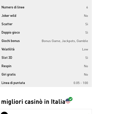
Numero di linee
6
Joker wild
No
Scatter
Sì
Doppio gioco
Sì
Giochi bonus
Bonus Game, Jackpots, Gamble
Volatilità
Low
Slot 3D
Sì
Respin
No
Giri gratis
No
Linea di puntata
0.05 - 100
I migliori casinò in Italia