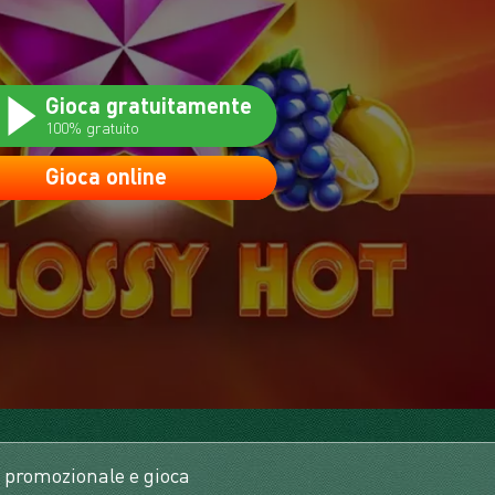
Gioca gratuitamente
100% gratuito
Gioca online
e promozionale e gioca