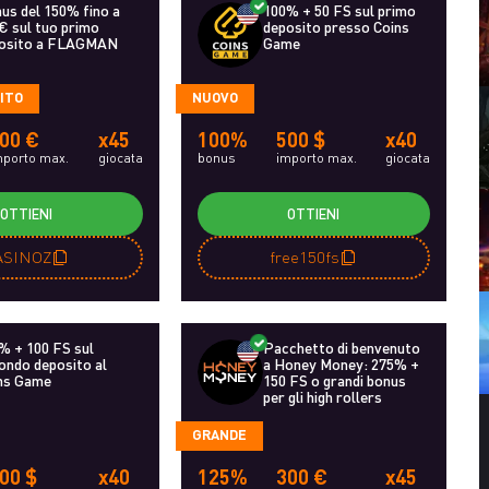
us del 150% fino a
100% + 50 FS sul primo
€ sul tuo primo
deposito presso Coins
osito a FLAGMAN
Game
ITO
NUOVO
00 €
x45
100%
500 $
x40
mporto max.
giocata
bonus
importo max.
giocata
OTTIENI
OTTIENI
ASINOZ
free150fs
% + 100 FS sul
Pacchetto di benvenuto
ondo deposito al
a Honey Money: 275% +
ns Game
150 FS o grandi bonus
per gli high rollers
GRANDE
00 $
x40
125%
300 €
x45