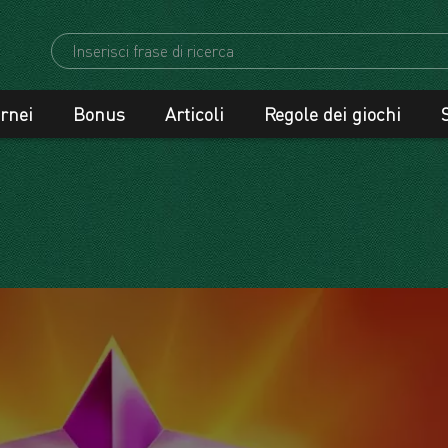
rnei
Bonus
Articoli
Regole dei giochi