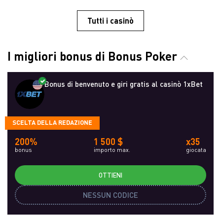
Tutti i casinò
I migliori bonus di Bonus Poker
Bonus di benvenuto e giri gratis al casinò 1xBet
SCELTA DELLA REDAZIONE
200%
1 500 $
x35
bonus
importo max.
giocata
OTTIENI
NESSUN CODICE