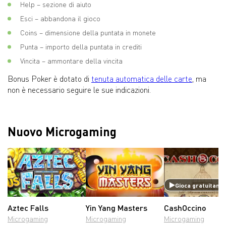
Help – sezione di aiuto
Esci – abbandona il gioco
Coins – dimensione della puntata in monete
Punta – importo della puntata in crediti
Vincita – ammontare della vincita
Bonus Poker è dotato di
tenuta automatica delle carte
, ma
non è necessario seguire le sue indicazioni.
Nuovo Microgaming
Gioca gratuitame
Aztec Falls
Yin Yang Masters
CashOccino
Microgaming
Microgaming
Microgaming