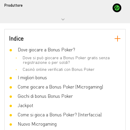
Produttore
Indice
Dove giocare a Bonus Poker?
Dove si può giocare a Bonus Poker gratis senza
registrazione o per soldi?
Casinò online verificati con Bonus Poker
I migliori bonus
Come giocare a Bonus Poker (Microgaming)
Giochi di bonus Bonus Poker
Jackpot
Come si gioca a Bonus Poker? (Interfaccia)
Nuovo Microgaming