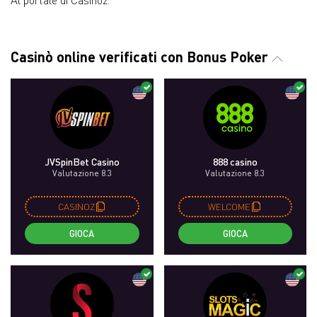
Al portale di Casinoz.
Casinò online verificati con Bonus Poker
JVSpinBet Casino
888 casino
Valutazione 8.3
Valutazione 8.3
CASINOZ
WELCOME
GIOCA
GIOCA