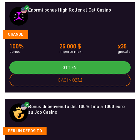
Enormi bonus High Roller al Cat Casino
GRANDE
100%
25 000 $
x35
bonus
importo max.
giocata
OTTIENI
CASINOZ
Bonus di benvenuto del 100% fino a 1000 euro
su Joo Casino
PER UN DEPOSITO