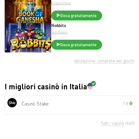
Endorphina
Gioca gratuitamente
Robbits
Quickspin
Gioca gratuitamente
Valutazione completa dei giochi
I migliori casinò in Italia
Casinò Stake
7.8
Tutti i casinò
(469)