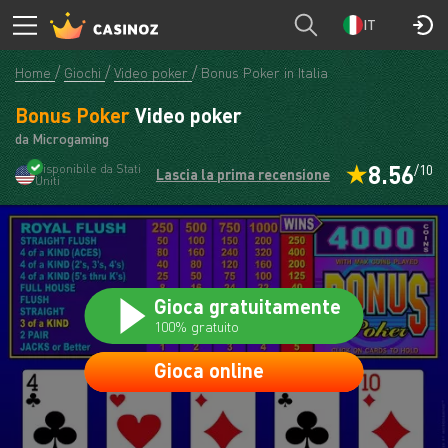
CASINOZ
GIOCA
IT
Home
Giochi
Video poker
Bonus Poker in Italia
Bonus Poker
Video poker
da Microgaming
8.56
Disponibile da Stati
/10
Lascia la prima recensione
Uniti
Gioca gratuitamente
100% gratuito
Gioca online