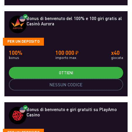
Bonus di benvenuto del 100% e 100 giri gratis al
Casinò Aurora
PER UN DEPOSITO
100%
100 000 ₽
x40
bonus
importo max.
giocata
OTTIENI
NESSUN CODICE
Bonus di benvenuto e giri gratuiti su PlayAmo
Casino