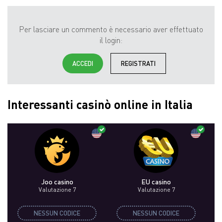
Per lasciare un commento è necessario aver effettuato
il login:
ACCEDI
REGISTRATI
Interessanti casinò online in Italia
Joo casino
EU casino
Valutazione 7
Valutazione 7
NESSUN CODICE
NESSUN CODICE