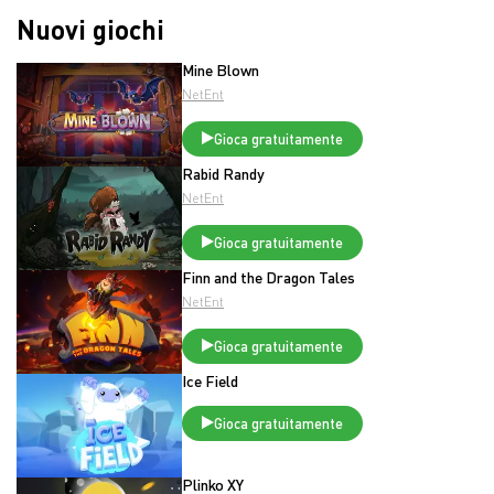
Nuovi giochi
Mine Blown
NetEnt
Gioca gratuitamente
Rabid Randy
NetEnt
Gioca gratuitamente
Finn and the Dragon Tales
NetEnt
Gioca gratuitamente
Ice Field
Gioca gratuitamente
Plinko XY