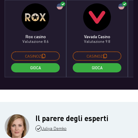
Rox casino
Vavada Casino
Valutazione 8.6
Valutazione 9.8
CASINOZ
CASINOZ
GIOCA
GIOCA
Il parere degli esperti
Juliya Demko