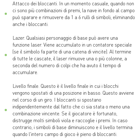
Attacco dei bloccanti. In un momento casuale, quando non
ci sono più combinazioni di premi, la nave in fondo al campo
può sparare e rimuovere da 1 a 6 rulli di simboli, eliminando
anche i bloccanti.
Lazer. Qualsiasi personaggio di base può avere una
funzione laser. Viene accumulato in un contatore speciale
(se il simbolo fa parte di una catena di vincite). Al termine
di tutte le cascate, il laser rimuove una o più colonne, a
seconda del numero di colpi che ha avuto il tempo di
accumulare.
Livello finale. Questo è il livello finale in cui i blocchi
vengono spostati di una posizione in basso. Questo avviene
nel corso di un giro. I bloccanti si spostano
indipendentemente dal fatto che ci sia stata o meno una
combinazione vincente. Se il giocatore è fortunato,
distrugge molti simboli viola e raccoglie i premi. In caso
contrario, i simboli di base diminuiscono e il livello termina
quando l'intero campo di gioco è pieno di bloccanti.