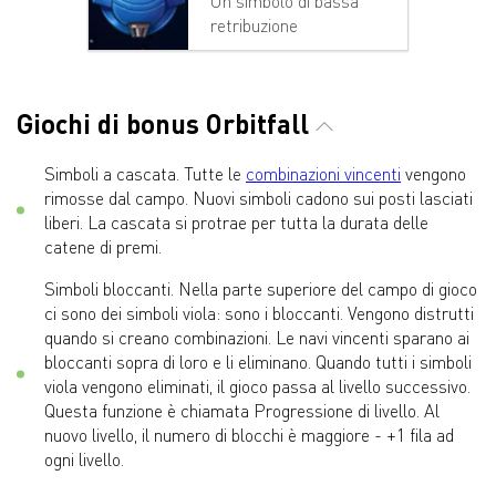
Un simbolo di bassa
retribuzione
Giochi di bonus Orbitfall
Simboli a cascata. Tutte le
combinazioni vincenti
vengono
rimosse dal campo. Nuovi simboli cadono sui posti lasciati
liberi. La cascata si protrae per tutta la durata delle
catene di premi.
Simboli bloccanti. Nella parte superiore del campo di gioco
ci sono dei simboli viola: sono i bloccanti. Vengono distrutti
quando si creano combinazioni. Le navi vincenti sparano ai
bloccanti sopra di loro e li eliminano. Quando tutti i simboli
viola vengono eliminati, il gioco passa al livello successivo.
Questa funzione è chiamata Progressione di livello. Al
nuovo livello, il numero di blocchi è maggiore - +1 fila ad
ogni livello.