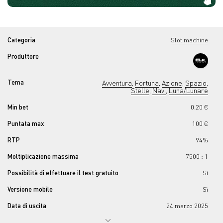
Categoria
Slot machine
Produttore
Tema
Avventura
Fortuna
Azione
Spazio
,
,
,
,
Stelle
Navi
Luna/Lunare
,
,
Min bet
0.20 €
Puntata max
100 €
RTP
94%
Moltiplicazione massima
7500 : 1
Possibilità di effettuare il test gratuito
Sì
Versione mobile
Sì
Data di uscita
24 marzo 2025
Jackpot progressivo
No