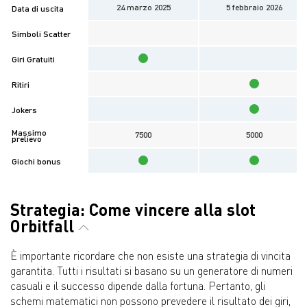
24 marzo 2025
5 febbraio 2026
Data di uscita
Simboli Scatter
Giri Gratuiti
Ritiri
Jokers
Massimo
7500
5000
prelievo
Giochi bonus
Strategia: Come vincere alla slot
Orbitfall
È importante ricordare che non esiste una strategia di vincita
garantita. Tutti i risultati si basano su un generatore di numeri
casuali e il successo dipende dalla fortuna. Pertanto, gli
schemi matematici non possono prevedere il risultato dei giri,