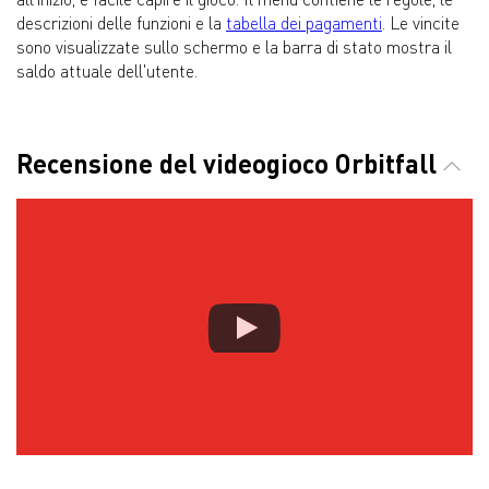
descrizioni delle funzioni e la
tabella dei pagamenti
. Le vincite
sono visualizzate sullo schermo e la barra di stato mostra il
saldo attuale dell'utente.
Recensione del videogioco Orbitfall