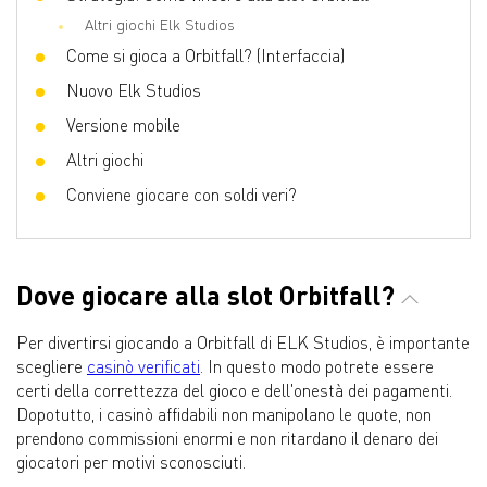
Altri giochi Elk Studios
Come si gioca a Orbitfall? (Interfaccia)
Nuovo Elk Studios
Versione mobile
Altri giochi
Conviene giocare con soldi veri?
Dove giocare alla slot Orbitfall?
Per divertirsi giocando a Orbitfall di ELK Studios, è importante
scegliere
casinò verificati
. In questo modo potrete essere
certi della correttezza del gioco e dell'onestà dei pagamenti.
Dopotutto, i casinò affidabili non manipolano le quote, non
prendono commissioni enormi e non ritardano il denaro dei
giocatori per motivi sconosciuti.