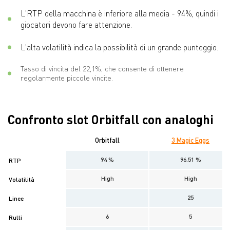
L'RTP della macchina è inferiore alla media - 94%, quindi i
giocatori devono fare attenzione.
L'alta volatilità indica la possibilità di un grande punteggio.
Tasso di vincita del 22,1%, che consente di ottenere
regolarmente piccole vincite.
Confronto slot Orbitfall con analoghi
Orbitfall
3 Magic Eggs
94 %
96.51 %
RTP
High
High
Volatilità
25
Linee
6
5
Rulli