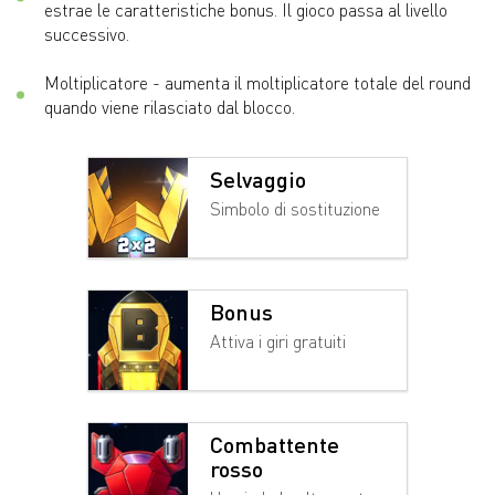
estrae le caratteristiche bonus. Il gioco passa al livello
successivo.
Moltiplicatore - aumenta il moltiplicatore totale del round
quando viene rilasciato dal blocco.
Selvaggio
Simbolo di sostituzione
Bonus
Attiva i giri gratuiti
Combattente
rosso