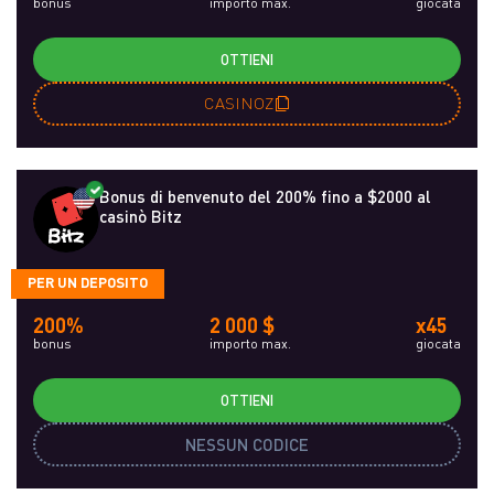
bonus
importo max.
giocata
OTTIENI
CASINOZ
Bonus di benvenuto del 200% fino a $2000 al
casinò Bitz
PER UN DEPOSITO
200%
2 000 $
x45
bonus
importo max.
giocata
OTTIENI
NESSUN CODICE