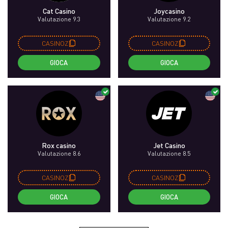
Cat Casino
Joycasino
Valutazione 9.3
Valutazione 9.2
CASINOZ
CASINOZ
GIOCA
GIOCA
Rox casino
Jet Casino
Valutazione 8.6
Valutazione 8.5
CASINOZ
CASINOZ
GIOCA
GIOCA