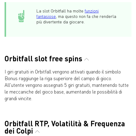
La slot Orbitfall ha molte
funzioni
fantasiose
, ma questo non fa che renderla
più divertente da giocare.
Orbitfall slot free spins
I giri gratuiti in Orbitfall vengono attivati quando il simbolo
Bonus raggiunge la riga superiore del campo di gioco.
All'utente vengono assegnati 5 giri gratuiti, mantenendo tutte
le meccaniche del gioco base, aumentando le possibilità di
grandi vincite.
Orbitfall RTP, Volatilità & Frequenza
dei Colpi