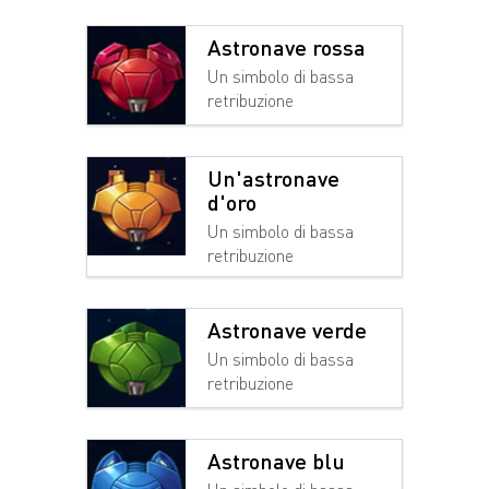
Astronave rossa
Un simbolo di bassa
retribuzione
Un'astronave
d'oro
Un simbolo di bassa
retribuzione
Astronave verde
Un simbolo di bassa
retribuzione
Astronave blu