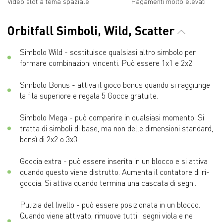
Video slot a tema spaziale
Pagamenti molto elevati
Orbitfall Simboli, Wild, Scatter
Simbolo Wild - sostituisce qualsiasi altro simbolo per
formare combinazioni vincenti. Può essere 1x1 e 2x2.
Simbolo Bonus - attiva il gioco bonus quando si raggiunge
la fila superiore e regala 5 Gocce gratuite.
Simbolo Mega - può comparire in qualsiasi momento. Si
tratta di simboli di base, ma non delle dimensioni standard,
bensì di 2x2 o 3x3.
Goccia extra - può essere inserita in un blocco e si attiva
quando questo viene distrutto. Aumenta il contatore di ri-
goccia. Si attiva quando termina una cascata di segni.
Pulizia del livello - può essere posizionata in un blocco.
Quando viene attivato, rimuove tutti i segni viola e ne