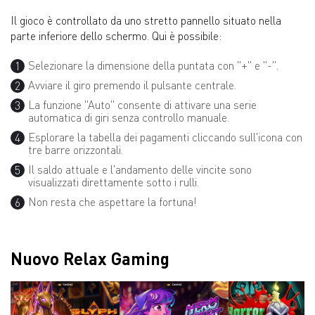
Il gioco è controllato da uno stretto pannello situato nella
parte inferiore dello schermo. Qui è possibile:
Selezionare la dimensione della puntata con "+" e "-".
Avviare il giro premendo il pulsante centrale.
La funzione "Auto" consente di attivare una serie
automatica di giri senza controllo manuale.
Esplorare la tabella dei pagamenti cliccando sull'icona con
tre barre orizzontali.
Il saldo attuale e l'andamento delle vincite sono
visualizzati direttamente sotto i rulli.
Non resta che aspettare la fortuna!
Nuovo Relax Gaming