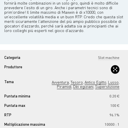
fornirà molte combinazioni in un solo giro, quindi è molto difficile
prevedere l'esito di un giro. Anche i parametri tecnici sono di
prim'ordine! Il limite massimo di Maxwin è di x10000, con
un'eccellente volatilità media e un buon RTP. Credo che questa slot
meriti sicuramente l'attenzione del più ampio pubblico possibile di
giocatori d'azzardo, perché sarà adatta sia ai principianti che ai
loro colleghi più esperti nel gioco d'azzardo.
Categoria
Slot machine
Produttore
Tema
Avventura
Tesoro
Antico Egitto
Lusso
,
,
,
,
Piramidi
Dèi egiziani
Superstizione
,
,
Puntata minima
0.20 €
Puntata max
100 €
RTP
96.1%
Moltiplicazione massima
10000 : 1