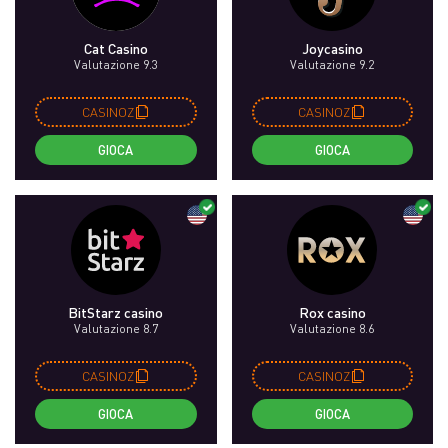
Cat Casino
Joycasino
Valutazione 9.3
Valutazione 9.2
CASINOZ
CASINOZ
GIOCA
GIOCA
BitStarz casino
Rox casino
Valutazione 8.7
Valutazione 8.6
CASINOZ
CASINOZ
GIOCA
GIOCA