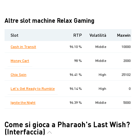
Altre slot machine Relax Gaming
Slot
RTP
Volatilità
Maxwin
Cash in Transit
96.10 %
Middle
10000
Money Cart
98 %
Middle
2000
Chip Spin
96.41 %
High
25102
Let's Get Ready to Rumble
96.14 %
High
0
Ignite the Night
96.39 %
Middle
5000
Come si gioca a Pharaoh's Last Wish?
(Interfaccia)