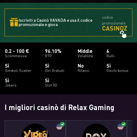
codice
Iscriviti a Casinò VAVADA e usa il codice
promozionale
promozionale e gioca
CASINOZ
0.2 - 100 €
96.10%
Middle
6
Scommessa
RTP
Volatilità
Rulli
Sì
Sì
No
Sì
Simboli Scatter
Giri Gratuiti
Rilanci
Giochi bonus
Sì
Sì
Jokers
Slot 3D
I migliori casinò di Relax Gaming