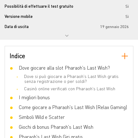
Possibilità di effettuare il test gratuito
Sì
Versione mobile
Sì
Data di uscita
19 gennaio 2026
Jackpot progressivo
No
Numero di rulli
6
Indice
Joker wild
Sì
Scatter
Dove giocare alla slot Pharaoh's Last Wish?
Sì
Dove si può giocare a Pharaoh's Last Wish gratis
Giochi bonus
Free Spins, Extra Wilds, Multiplier, Giant
senza registrazione o per soldi?
Symbols, Progressive Feature, Buy
Feature, Transforming symbols
Casinò online verificati con Pharaoh's Last Wish
Volatilità
Middle
I migliori bonus
Slot 3D
Sì
Come giocare a Pharaoh's Last Wish (Relax Gaming)
Respin
No
Simboli Wild e Scatter
Giri gratis
Sì
Giochi di bonus Pharaoh's Last Wish
Pharaoh's Last Wish Giri gratis