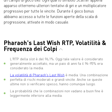
apparso otterremo ulteriori tentativi di giri e un moltiplicatore
progressivo per tutte le vincite. Durante il gioco bonus
abbiamo accesso a tutte le funzioni aperte della scala di
progressione, attivate in modo casuale.
Pharaoh's Last Wish RTP, Volatilità &
Frequenza dei Colpi
L'RTP della slot è del 96,1%. Oggi tale valore è considerato
generalmente accettato, ma un paio di anni fa il 94-95% era
considerato la media.
La volatilità di Pharaoh's Last Wish
è media. Una combinazione
perfetta di rischi moderati e grandi vincite. Anche se queste
ultime non si verificano spesso, hanno comunque luogo.
La probabilità che le combinazioni non vadano a buon fine è
leggermente inferiore alla media.