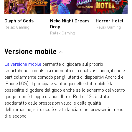
Glyph of Gods
Neko Night Dream
Horror Hotel
Drop
Relax Gaming
Relax Gaming
Relax Gaming
Versione mobile
La versione mobile
permette di giocare sul proprio
smartphone in qualsiasi momento e in qualsiasi luogo, il che è
particolarmente comodo per gli utenti di dispositivi Android e
iPhone (iOS). Il principale vantaggio delle slot mobili è la
possibilità di godere del gioco anche se lo schermo del vostro
gadget non è troppo grande. Il mio Redmi 12c è stato
soddisfatto delle prestazioni veloci e della qualità
dell'immagine, e il gioco è stato lanciato nel browser in meno
di 6 secondi.