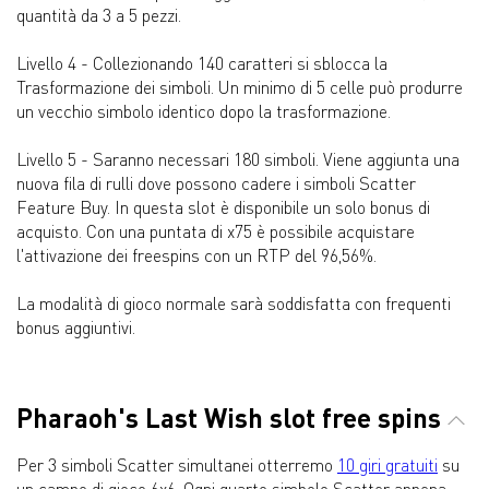
quantità da 3 a 5 pezzi.
Livello 4 - Collezionando 140 caratteri si sblocca la
Trasformazione dei simboli. Un minimo di 5 celle può produrre
un vecchio simbolo identico dopo la trasformazione.
Livello 5 - Saranno necessari 180 simboli. Viene aggiunta una
nuova fila di rulli dove possono cadere i simboli Scatter
Feature Buy. In questa slot è disponibile un solo bonus di
acquisto. Con una puntata di x75 è possibile acquistare
l'attivazione dei freespins con un RTP del 96,56%.
La modalità di gioco normale sarà soddisfatta con frequenti
bonus aggiuntivi.
Pharaoh's Last Wish slot free spins
Per 3 simboli Scatter simultanei otterremo
10 giri gratuiti
su
un campo di gioco 6x6. Ogni quarto simbolo Scatter appena