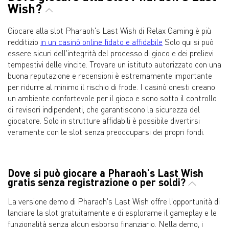
Wish?
Giocare alla slot Pharaoh's Last Wish di Relax Gaming è più
redditizio
in un casinò online fidato e affidabile
Solo qui si può
essere sicuri dell'integrità del processo di gioco e dei prelievi
tempestivi delle vincite. Trovare un istituto autorizzato con una
buona reputazione e recensioni è estremamente importante
per ridurre al minimo il rischio di frode. I casinò onesti creano
un ambiente confortevole per il gioco e sono sotto il controllo
di revisori indipendenti, che garantiscono la sicurezza del
giocatore. Solo in strutture affidabili è possibile divertirsi
veramente con le slot senza preoccuparsi dei propri fondi.
Dove si può giocare a Pharaoh's Last Wish
gratis senza registrazione o per soldi?
La versione demo di Pharaoh's Last Wish offre l'opportunità di
lanciare la slot gratuitamente e di esplorarne il gameplay e le
funzionalità senza alcun esborso finanziario. Nella demo, i