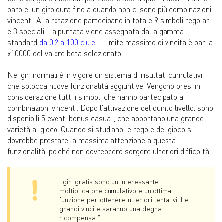
parole, un giro dura fino a quando non ci sono più combinazioni
vincenti. Alla rotazione partecipano in totale 9 simboli regolari
e 3 speciali. La puntata viene assegnata dalla gamma
standard
da 0,2 a 100 c.u.e.
Il limite massimo di vincita è pari a
x10000 del valore beta selezionato.
Nei giri normali è in vigore un sistema di risultati cumulativi
che sblocca nuove funzionalità aggiuntive. Vengono presi in
considerazione tutti i simboli che hanno partecipato a
combinazioni vincenti. Dopo l'attivazione del quinto livello, sono
disponibili 5 eventi bonus casuali, che apportano una grande
varietà al gioco. Quando si studiano le regole del gioco si
dovrebbe prestare la massima attenzione a questa
funzionalità, poiché non dovrebbero sorgere ulteriori difficoltà.
I giri gratis sono un interessante
moltiplicatore cumulativo e un'ottima
funzione per ottenere ulteriori tentativi. Le
grandi vincite saranno una degna
ricompensa!".