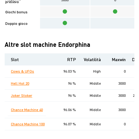
prelievo
Giochi bonus
Doppio gioco
Altre slot machine Endorphina
Slot
RTP
Volatilità
Maxwin
Dat
Cows & UFOs
96.03 %
High
0
31
Hell Hot 20
96 %
Middle
3000
3 
Joker Stoker
96 %
Middle
3000
22 
1
Chance Machine 40
96.06 %
Middle
3000
Chance Machine 100
96.07 %
Middle
0
7