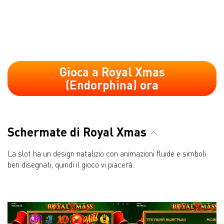
Gioca a Royal Xmas
(Endorphina) ora
Schermate di Royal Xmas
La slot ha un design natalizio con animazioni fluide e simboli
ben disegnati, quindi il gioco vi piacerà.