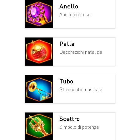
Anello
Anello costoso
Palla
Decorazioni natalizie
Tubo
Strumento musicale
Scettro
Simbolo di potenza