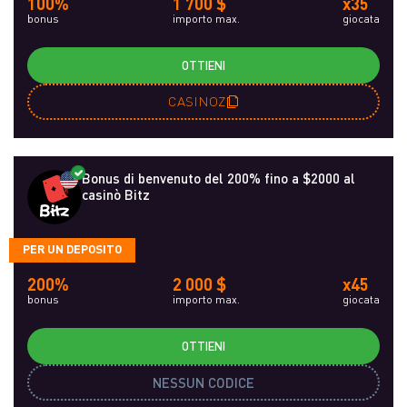
100%
1 700 $
x35
bonus
importo max.
giocata
OTTIENI
CASINOZ
Bonus di benvenuto del 200% fino a $2000 al
casinò Bitz
PER UN DEPOSITO
200%
2 000 $
x45
bonus
importo max.
giocata
OTTIENI
NESSUN CODICE