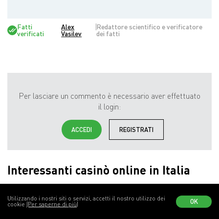
Fatti
Alex
Redattore scientifico e verificatore
verificati
Vasilev
dei fatti
Per lasciare un commento è necessario aver effettuato
il login:
ACCEDI
REGISTRATI
Interessanti casinò online in Italia
Utilizzando i nostri siti o servizi, accetti il nostro utilizzo dei
OK
cookie
(Per saperne di più)