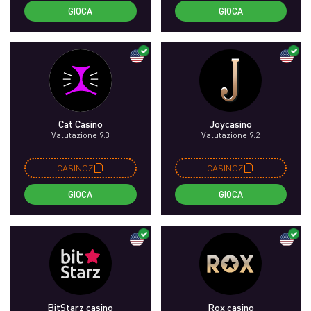
GIOCA
GIOCA
Cat Casino
Joycasino
Valutazione 9.3
Valutazione 9.2
CASINOZ
CASINOZ
GIOCA
GIOCA
BitStarz casino
Rox casino