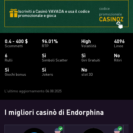
codice
Iscriviti a Casinò VAVADA e usa il codice
promozionale
promozionale e gioca
CASINOZ
0.4 - 400 $
96.01%
High
4096
Scommetti
RTP
Volatilità
Linee
6
Sì
Sì
No
Rulli
Simboli Scatter
Giri Gratuiti
Ritiri
Sì
Sì
No
Giochi bonus
Jokers
slot 3D
L'ultimo aggiornamento 04.08.2025
I migliori casinò di Endorphina