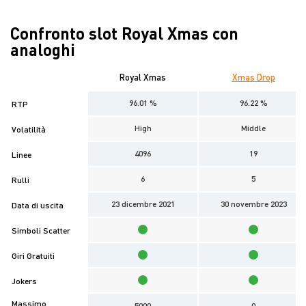
Confronto slot Royal Xmas con
analoghi
Royal Xmas
Xmas Drop
96.01 %
96.22 %
RTP
High
Middle
Volatilità
4096
19
Linee
6
5
Rulli
23 dicembre 2021
30 novembre 2023
Data di uscita
Simboli Scatter
Giri Gratuiti
Jokers
Massimo
5000
0