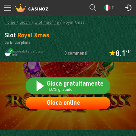
CASINOZ
GIOCA
IT
Home
Giochi
Slot machine
Royal Xmas
Slot
Royal Xmas
da Endorphina
8.1
Disponibile da Stati
/10
0 commenti
Uniti
Gioca gratuitamente
100% gratuito
Gioca online