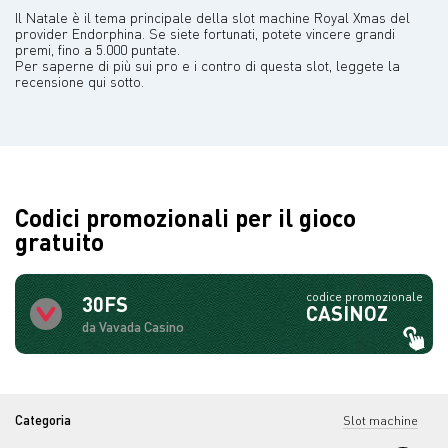
Il Natale è il tema principale della slot machine Royal Xmas del
provider Endorphina. Se siete fortunati, potete vincere grandi
premi, fino a 5.000 puntate.
Per saperne di più sui pro e i contro di questa slot, leggete la
recensione qui sotto.
Codici promozionali per il gioco
gratuito
codice promozionale
30FS
CASINOZ
da Vavada Casino
Categoria
Slot machine