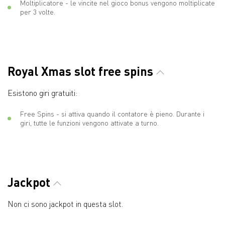
Moltiplicatore - le vincite nel gioco bonus vengono moltiplicate
per 3 volte.
Royal Xmas slot free spins
Esistono giri gratuiti:
Free Spins - si attiva quando il contatore è pieno. Durante i
giri, tutte le funzioni vengono attivate a turno.
Jackpot
Non ci sono jackpot in questa slot.