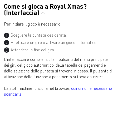
Come si gioca a Royal Xmas?
(Interfaccia)
Per iniziare il gioco è necessario
Scegliere la puntata desiderata.
Effettuare un giro o attivare un gioco automatico.
Attendere la fine del giro.
L'interfaccia è comprensibile. I pulsanti del menu principale,
dei giri, del gioco automatico, della tabella dei pagamenti e
della selezione della puntata si trovano in basso. Il pulsante di
attivazione della funzione a pagamento si trova a sinistra.
La slot machine funziona nel browser,
quindi non è necessario
scaricarla.