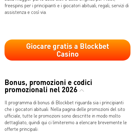
freespins per i principianti e i giocatori abituali, regali, servizi di
assistenza e così via.
Giocare gratis a Blockbet
Casino
Bonus, promozioni e codici
promozionali nel 2026
Il programma di bonus di Blockbet riguarda sia i principianti
che i giocatori abituali. Nella pagina delle promozioni del sito
ufficiale, tutte le promozioni sono descritte in modo molto
dettagliato, quindi qui ci limiteremo a elencare brevemente le
offerte principali: