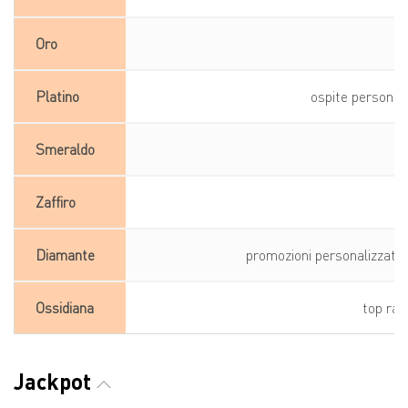
Oro
bo
Platino
ospite personale
Smeraldo
Zaffiro
bo
Diamante
promozioni personalizzate, 
Ossidiana
top rak
Jackpot