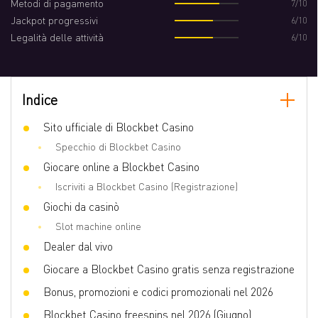
Dati di contatto
Metodi di pagamento
7/10
Jackpot progressivi
6/10
Chat dal vivo
Sì
Legalità delle attività
6/10
🏠 Indirizzo postale
San Jose,Cedula Juidica,Costa Rica
Indice
Credito scommesse giochi
Sito ufficiale di Blockbet Casino
Slot (potrebbero applicarsi eccezioni)
100%
Specchio di Blockbet Casino
Giocare online a Blockbet Casino
Iscriviti a Blockbet Casino (Registrazione)
Giochi da casinò
Slot machine online
Dealer dal vivo
Giocare a Blockbet Casino gratis senza registrazione
Bonus, promozioni e codici promozionali nel 2026
Blockbet Casino freespins nel 2026 (Giugno)