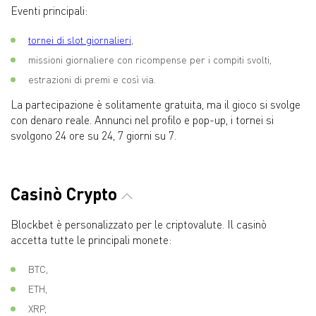
Eventi principali:
tornei di slot giornalieri
,
missioni giornaliere con ricompense per i compiti svolti,
estrazioni di premi e così via.
La partecipazione è solitamente gratuita, ma il gioco si svolge
con denaro reale. Annunci nel profilo e pop-up, i tornei si
svolgono 24 ore su 24, 7 giorni su 7.
Casinò Crypto
Blockbet è personalizzato per le criptovalute. Il casinò
accetta tutte le principali monete:
BTC,
ETH,
XRP,