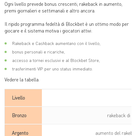
Ogni livello prevede bonus crescenti, rakeback in aumento,
premi giornalieri e settimanali e altro ancora.
Il ripido programma fedeltà di Blockbet è un ottimo modo per
giocare e il sistema motiva i giocatori attivi:
Rakeback e Cashback aumentano con il livello,
bonus personali e ricariche,
accesso a tornei esclusivi e al Blockbet Store,
trasferimenti VIP per uno status immediato.
Vedere la tabella.
Livello
Bronzo
rakeback di b
Argento
aumento del rakebac